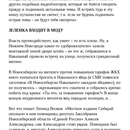
других подобных видеоблогеров, которые не боятся говорить
правду и поднимать актуальные темы. И встрять туда в эту
нишу путинистам не светит, т.к. если не будешь поднимать
острые темы – не будут тебя смотреть».
ЗЕЛЕНКА ВХОДИТ В МОДУ
Власть протводействует, как умеет – то есть плохо. Ну, в
Нижнем Новгороде какие-то «доброжелатели» залили
монтажной пеной двери штаба – не что ж, собравшиеся и
Навальный провели встречу на улице, получился грандиозный
митинг.
В Новосибирске на митинге против повышения тарифов ЖКХ
некто попытался бросить в Навального яйца (в СМИ появился
заголовок «В Новосибирске Навального закидали яйцами»), но
не получилось – окружающие его схватили и собрались крепко
побить под крики: «Ты что, за повышение тарифов?» В конце
концов неудачливого метателя яиц передали полиции, и…
Вот что пишет Леонид Волков: «Местное издание Сибкрай
опознало в нем помощника депутата Заксобрания
Новосибирской области «Единой России» Алексея
Александрова; сам Александров стоял рядом. Помощник был
задержан, и депутату Александрову пришлось идти в полицию,