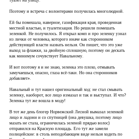
Поэтому и встреча с волонтерами получилась многолюдной.
Ей бы помешала, наверное, газификация края, проведенная
местной властью, и туалетизация. Но решили помешать
зеленкой. Не получилось. Я открыл комп и про зеленку узнал
из лички от человека, которого иначе как сторонником
действующей власти назвать нельзя. Он пишет, что это уже
выход за флажки, за двойную сплошную, поэтому он дескать
как минимум сочувствует Навальному.
И вот поэтому я и не знаю, зеленка это плохо, отмывать
замучаешься, опасно, глаза всё-таки. Но она сторонников
добавляет».
Навальный и тут нашел оригинальный ход: не стал смывать
зеленку, наоборот, все лицо измазал и так и выступал. И что?
Зеленка тут же вошла в моду!
В тот же день блогер Норвежский Лесной вымазал зеленкой
лицо и ладони и со спутницей (она девушка, поэтому лицо
мазать не стала, ограничилась зеленой прядью волос)
отправился на Красную площадь. Его тут же замели
полицейские: в столь неподобающем виде нельзя ходить по