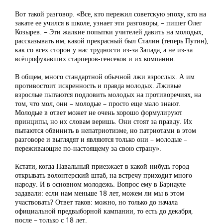
Вот такой разговор. «Все, кто пережил советскую эпоху, кто на
закате ее учился в школе, узнает эти разговоры, – пишет Олег
Козырев. – Эти жалкие попытки учителей давить на молодых,
рассказывать им, какой прекрасный был Сталин (теперь Путин),
как со всех сторон у нас трудности из-за Запада, а не из-за
всёпрофукавших старперов-генсеков и их компании.
В общем, много стандартной обычной лжи взрослых. А им
противостоит искренность и правда молодых. Лживые
взрослые пытаются подловить молодых на противоречиях, на
том, что мол, они – молодые – просто еще мало знают.
Молодые в ответ может не очень хорошо формулируют
принципы, но их словам веришь. Они стоят за правду. Их
пытаются обвинить в непатриотизме, но патриотами в этом
разговоре и выглядят и являются только они – молодые –
переживающие по-настоящему за свою страну».
Кстати, когда Навальный приезжает в какой-нибудь город
открывать волонтерский штаб, на встречу приходит много
народу. И в основном молодежь. Вопрос ему в Барнауле
задавали: если нам меньше 18 лет, можем ли мы в этом
участвовать? Ответ таков: можно, но только до начала
официальной предвыборной кампании, то есть до декабря,
после – только с 18 лет.