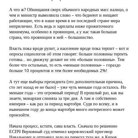
А что ж? Обнищания сверх обычного народных масс налицо, о
чем и министр вымолвила слово – что беднеют и нищают
работающие, что в наше время в не последней стране мира
неприлично. Есть ведь и зарплаты ниже прожиточного
минимума, особенно в провинции, а у нас такая большая
страна, что провинции в ней – большинство.
Власть пока вроде рулит, а население вроде пока терпит – вот и
опросы социологов об этом говорят: больше половины терпеть
готовы… но движуху делают не эти «больше половины». Тем
более что остальных, то есть «меньше половины» – гораздо
больше 10 процентов и тем более необходимых 2%!
А тут еще выборы президента (это дополнительная причина,
сто лет назад ее не было) – уже чуть меньше года осталось. Но
меньше года – это огромный период! В прошлый раз, как вы
знаете, монархия слиняла за три дня. А там и собственно
империя – как раз за период мартобря. Судя по всему, и в
нынешнем году до конца мартобря много интересного может
произойти.
Начала процесс, кстати, сама власть. Сначала по решению
ЕСПЧ Верховный суд отменил кировлесский приговор
Навальному и отправил дело на пересуд туда же, в Киров.