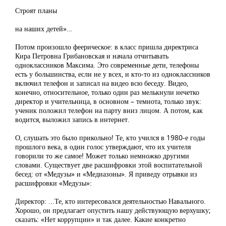
Строят планы
на наших детей»…
Потом произошло феерическое: в класс пришла директриса
Кира Петровна Грибановская и начала отчитывать
одноклассников Максима. Это современные дети, телефоны
есть у большинства, если не у всех, и кто-то из одноклассников
включил телефон и записал на видео всю беседу. Видео,
конечно, относительное, только один раз мелькнули нечетко
директор и учительница, в основном – темнота, только звук:
ученик положил телефон на парту вниз лицом. А потом, как
водится, выложил запись в интернет.
О, слушать это было прикольно! Те, кто учился в 1980-е годы
прошлого века, в один голос утверждают, что их учителя
говорили то же самое! Может только немножко другими
словами. Существует две расшифровки этой воспитательной
бесед: от «Медузы» и «Медиазоны». Я приведу отрывки из
расшифровки «Медузы»:
Директор: ...Те, кто интересовался деятельностью Навального.
Хорошо, он предлагает опустить нашу действующую верхушку;
сказать: «Нет коррупции» и так далее. Какие конкретно