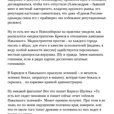
договариваться, чтобы того отпустили (Александров – бывший
мент и местный «авторитет», владелец крупного рынка; его
репутация настолько сомнительна, что даже «Единая Россия»
однажды сняла его с праймериз «во избежание репутационных
рисков»).
Ну то есть вот мы в Новосибирске на практике увидели, как
реализуется «медиастратегия» Кремля в отношении кампании
Навального. Медиастратегия простая – из каждого города
писать о яйцах; для этого в качестве исполнителей (видимо, в
виду особой важности миссии) задействуется персонально
местная единороссья верхушка. (Ну и правда. Зачем нанимать
гопников, если в рядах партии достаточно штатных
гопников)».
В Барнауле в Навального прыснули зеленкой – и метатель
зеленки бежал, запрыгнул в машину, которая тоже бежала и
скрылась… на парковке краевой администрации.
Ну никакой фантазии! Вот что пишет Кирилл Шулика: «То
есть вот сидит чиновник и пишет сейчас отчет «облили
Навального зеленкой». Может премию получит. При этом я не
знаю, но по моим ощущениям половина края, наверное, или
что-то около того топит дровами и половина из них ходит в
туалет на улицу.