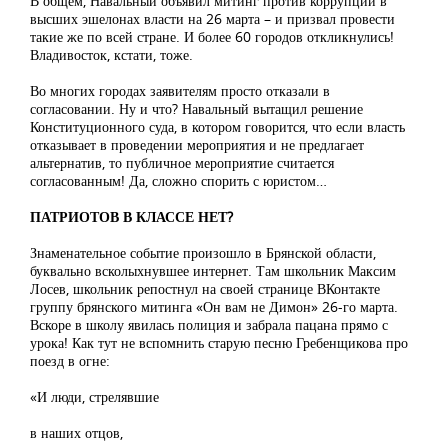
В общем, Навальный объявил митинг против коррупции в
высших эшелонах власти на 26 марта – и призвал провести
такие же по всей стране. И более 60 городов откликнулись!
Владивосток, кстати, тоже.
Во многих городах заявителям просто отказали в
согласовании. Ну и что? Навальный вытащил решение
Конституционного суда, в котором говорится, что если власть
отказывает в проведении мероприятия и не предлагает
альтернатив, то публичное мероприятие считается
согласованным! Да, сложно спорить с юристом…
ПАТРИОТОВ В КЛАССЕ НЕТ?
Знаменательное событие произошло в Брянской области,
буквально всколыхнувшее интернет. Там школьник Максим
Лосев, школьник репостнул на своей странице ВКонтакте
группу брянского митинга «Он вам не Димон» 26-го марта.
Вскоре в школу явилась полиция и забрала пацана прямо с
урока! Как тут не вспомнить старую песню Гребенщикова про
поезд в огне:
«И люди, стрелявшие
в наших отцов,