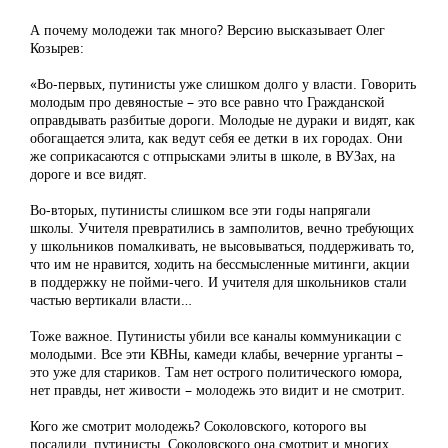
А почему молодежи так много? Версию высказывает Олег
Козырев:
«Во-первых, путинисты уже слишком долго у власти. Говорить
молодым про девяностые – это все равно что Гражданской
оправдывать разбитые дороги. Молодые не дураки и видят, как
обогащается элита, как ведут себя ее детки в их городах. Они
же соприкасаются с отпрысками элиты в школе, в ВУЗах, на
дороге и все видят.
Во-вторых, путинисты слишком все эти годы напрягали
школы. Учителя превратились в замполитов, вечно требующих
у школьников помалкивать, не высовываться, поддерживать то,
что им не нравится, ходить на бессмысленные митинги, акции
в поддержку не пойми-чего. И учителя для школьников стали
частью вертикали власти…
Тоже важное. Путинисты убили все каналы коммуникации с
молодыми. Все эти КВНы, камеди клабы, вечерние урганты –
это уже для стариков. Там нет острого политического юмора,
нет правды, нет живости – молодежь это видит и не смотрит.
Кого же смотрит молодежь? Соколовского, которого вы
посадили, путинисты. Соколовского она смотрит и многих