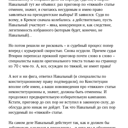
Навальный тут же объявил: раз приговор по «тяжкой» статье
отменен, значит, я считаюсь несудимым и имею право
заявляться на президентские выборы! И заявился. Судя по
всему, в Кремле сначала колебались: а действительно, пусть
Навальный участвует – явка, конкуренция и, как следствие,
легитимность избранного (которым будет, конечно, не
Навальный)…
Но потом решили не рисковать – и судебный процесс попер
вперед с курьерской скоростью. Снова осудили. Причем судья
Втюрин переписал прежний приговор почти слово в слово –
специалисты нашли оригинального текста только на страницу
из 70 с чем-то. А, все, осужден по тяжкой, не имеет права!
А вот и ни фига, ответил Навальный (и специалисты по
конституционному праву подтвердили), по Конституции
вполне себе имею, а ваши нововведения про «тяжкие» статьи
неконституционны и, значит, должны быть отменены. И
продолжил предварительную избирательную кампанию.
Кстати, приговор до сих пор не вступил в законную силу, до
облсуда дело никак не дойдет. Так что Навальный до сих пор
несудимый по «тяжкой» статье.
На самом деле Навальный действует так, как и должен бы
действовать кандидат в президенты – и чего мы в обозримом