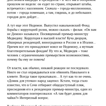
прошлом не видели: он ездит по стране, открывает штабы,
встречается с населением. Сначала – города-миллионники,
потом – города поменьше, а там, глядишь, и до небольших
городов дело дойдет…
А тут еще этот Недимон. Выпустил навальновский Фонд
борьбы с коррупцией ролик, можно сказать – фильм. «Он вам
не Димон» назывался. Посвященный премьер-министру
Медведеву. Коррупция в высшей власти! Куча дворцов,
обширных резиденций, виноградники в России и в Италии…
Причем все это принадлежит вовсе не Недимону, а мутным
благотворительным фондам! Ну что ж, Медведев – тоже
человек с ограниченными премьерством возможностями,
почему бы ему не помочь!
От власти, как обычно, никакой реакции не последовало.
Никто не стал оправдываться или обвинять Навального в
клевете. Всегда такое прокатывало… А тут как-то не очень.
«Домик для уточки» народ зацепил. Кстати, тогда стало
известно, что в Сочи отбирают общедоступный пляж,
присоединяя его к резиденции премьер-министра, один из
комментаторов поитересовался: «А там будет домик для
чайки?» Интересный вопрос.