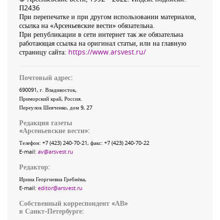
П2436
При перепечатке и при другом использовании материалов,
ссылка на «Арсеньевские вести» обязательна.
При републикации в сети интернет так же обязательна
работающая ссылка на оригинал статьи, или на главную
страницу сайта:
https://www.arsvest.ru/
Почтовый адрес:
690091
, г.
Владивосток
,
Приморский край
,
Россия
.
Переулок Шевченко
, дом 9, 27
Редакция газеты
«
Арсеньевские вести
»:
Телефон:
+7 (423) 240-70-21
, факс:
+7 (423) 240-70-22
E-mail:
av@arsvest.ru
Редактор:
Ирина Георгиевна Гребнёва,
E-mail:
editor@arsvest.ru
Собственный корреспондент «АВ»
в Санкт-Петербурге: