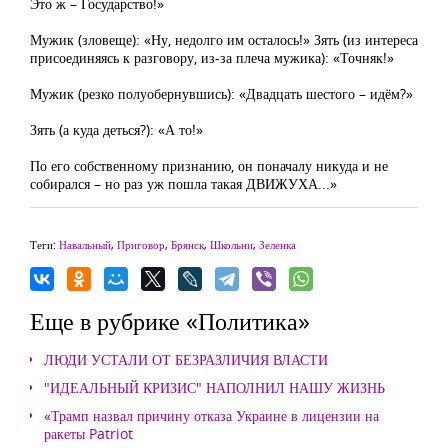
Это ж – Государство!»
Мужик (зловеще): «Ну, недолго им осталось!» Зять (из интереса
присоединяясь к разговору, из-за плеча мужика): «Точняк!»
Мужик (резко полуобернувшись): «Двадцать шестого – идём?»
Зять (а куда деться?): «А то!»
По его собственному признанию, он поначалу никуда и не
собирался – но раз уж пошла такая ДВИЖУХА...»
Теги:
Навальный
,
Приговор
,
Брянск
,
Школьни
,
Зеленка
Еще в рубрике «Политика»
ЛЮДИ УСТАЛИ ОТ БЕЗРАЗЛИЧИЯ ВЛАСТИ
"ИДЕАЛЬНЫЙ КРИЗИС" НАПОЛНИЛ НАШУ ЖИЗНЬ
«Трамп назвал причину отказа Украине в лицензии на
ракеты Patriot