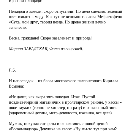
Красной площади!
Ненадолго замели, скоро отпустили. Но дело сделано: зеленый
цвет входит в моду. Как тут не вспомнить слова Мефистофеля:
«Суха, мой друг, теория везде, Но древо жизни вечно
зеленеет».
Весна, граждане! Скоро зазеленеет и природа!
Марина ЗАВАДСКАЯ, Фото из соцсетей.
P.S.
И напоследок – из блога московского палеонтолога Кирилла
Еськова:
«Не далее, как вчера зять поведал. Итак. Пустой
поздневечерний магазинчик в пролетарском районе, у кассы –
двое: мужик (точно не хипстер, ни разу) и означенный зять
(здоровенный детина, метр-девяносто, кожанка, все дела).
Мужик, покупая сигареты и ознакомясь с новой ценой:
«Роскомнадзор» Девушка на кассе: «Ну мы-то тут при чем?