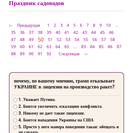
Праздник садоводов
Предыдущая
1
2
3
4
5
6
7
8
9
10
...
35
36
37
38
39
40
41
42
43
44
45
46
50
47
48
49
51
52
53
54
55
56
57
58
59
60
61
62
63
64
65
...
83
84
85
86
87
88
89
90
91
92
Следующая
почему, по вашему мнению, трамп отказывает
УКРАИНЕ в лицензии на производство ракет?
1. Уважает Путина.
2. Боится увеличить эскалацию конфликта.
3. Никому не дает такие лицензии.
4. Боится нападения Украины на США
5. Просто у него манера поведения такая: обещать и
не сделать.