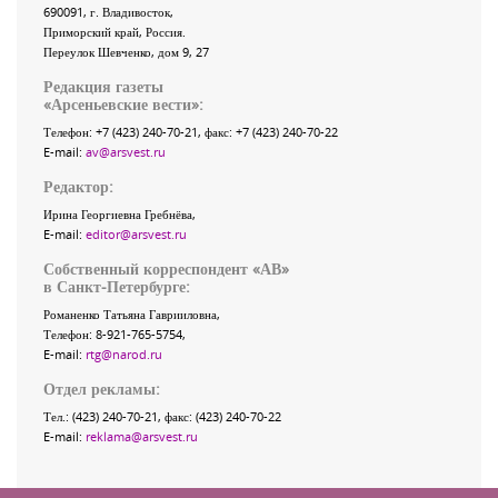
690091
, г.
Владивосток
,
Приморский край
,
Россия
.
Переулок Шевченко
, дом 9, 27
Редакция газеты
«
Арсеньевские вести
»:
Телефон:
+7 (423) 240-70-21
, факс:
+7 (423) 240-70-22
E-mail:
av@arsvest.ru
Редактор:
Ирина Георгиевна Гребнёва,
E-mail:
editor@arsvest.ru
Собственный корреспондент «АВ»
в Санкт-Петербурге:
Романенко Татьяна Гаврииловна,
Телефон: 8-921-765-5754,
E-mail:
rtg@narod.ru
Отдел рекламы:
Тел.: (423) 240-70-21, факс: (423) 240-70-22
E-mail:
reklama@arsvest.ru