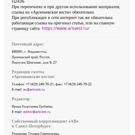
П2436
При перепечатке и при другом использовании материалов,
ссылка на «Арсеньевские вести» обязательна.
При републикации в сети интернет так же обязательна
работающая ссылка на оригинал статьи, или на главную
страницу сайта:
https://www.arsvest.ru/
Почтовый адрес:
690091
, г.
Владивосток
,
Приморский край
,
Россия
.
Переулок Шевченко
, дом 9, 27
Редакция газеты
«
Арсеньевские вести
»:
Телефон:
+7 (423) 240-70-21
, факс:
+7 (423) 240-70-22
E-mail:
av@arsvest.ru
Редактор:
Ирина Георгиевна Гребнёва,
E-mail:
editor@arsvest.ru
Собственный корреспондент «АВ»
в Санкт-Петербурге:
Романенко Татьяна Гаврииловна,