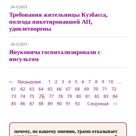
24.12.2013
Требования жительницы Кузбасса,
полгода пикетировавшей АП,
удовлетворены
24.12.2013
Януковича госпитализировали с
инсультом
Предыдущая
1
2
3
4
5
6
7
8
9
10
...
61
62
63
64
65
66
67
68
69
70
71
72
76
73
74
75
77
78
79
80
81
82
83
84
85
86
87
88
89
90
91
92
Следующая
почему, по вашему мнению, трамп отказывает