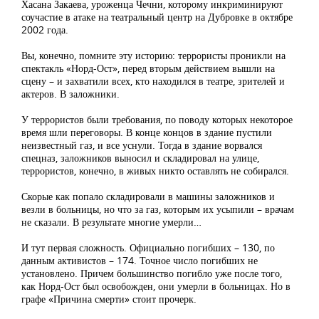
Хасана Закаева, уроженца Чечни, которому инкриминируют
соучастие в атаке на театральный центр на Дубровке в октябре
2002 года.
Вы, конечно, помните эту историю: террористы проникли на
спектакль «Норд-Ост», перед вторым действием вышли на
сцену – и захватили всех, кто находился в театре, зрителей и
актеров. В заложники.
У террористов были требования, по поводу которых некоторое
время шли переговоры. В конце концов в здание пустили
неизвестный газ, и все уснули. Тогда в здание ворвался
спецназ, заложников выносил и складировал на улице,
террористов, конечно, в живых никто оставлять не собирался.
Скорые как попало складировали в машины заложников и
везли в больницы, но что за газ, которым их усыпили – врачам
не сказали. В результате многие умерли…
И тут первая сложность. Официально погибших – 130, по
данным активистов – 174. Точное число погибших не
установлено. Причем большинство погибло уже после того,
как Норд-Ост был освобожден, они умерли в больницах. Но в
графе «Причина смерти» стоит прочерк.