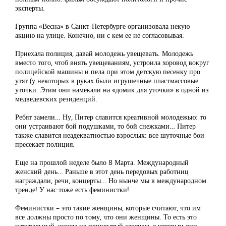
эксперты.
Группа «Весна» в Санкт-Петербурге организовала некую
акцию на улице. Конечно, ни с кем ее не согласовывая.
Приехала полиция, давай молодежь увещевать. Молодежь
вместо того, чтоб внять увещеваниям, устроила хоровод вокруг
полицейской машины и пела при этом детскую песенку про
утят (у некоторых в руках были игрушечные пластмассовые
уточки. Этим они намекали на «домик для уточки» в одной из
медведевских резиденций.
Ребят замели… Ну, Питер славится креативной молодежью: то
они устраивают бой подушками, то бой снежками… Питер
также славится неадекватностью взрослых: все шуточные бои
пресекает полиция.
Еще на прошлой неделе было 8 Марта. Международный
женский день… Раньше в этот день передовых работниц
награждали, речи, концерты… Но нынче мы в международном
тренде! У нас тоже есть феминистки!
Феминистки – это такие женщины, которые считают, что им
все должны просто по тому, что они женщины. То есть это
натуральный, ничем не прикрытый сексизм, с которым они