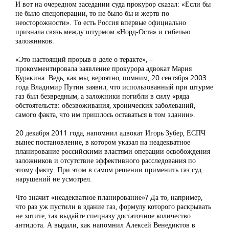
И вот на очередном заседании суда прокурор сказал: «Если бы
не было спецоперации, то не было бы и жертв по
неосторожности». То есть Россия впервые официально
признала связь между штурмом «Норд-Оста» и гибелью
заложников.
«Это настоящий прорыв в деле о теракте», –
прокомментировала заявление прокурора адвокат Мария
Куракина. Ведь, как мы, вероятно, помним, 20 сентября 2003
года Владимир Путин заявил, что использованный при штурме
газ был безвредным, а заложники погибли в силу «ряда
обстоятельств: обезвоживания, хронических заболеваний,
самого факта, что им пришлось оставаться в том здании».
20 декабря 2011 года, напомнил адвокат Игорь Зубер, ЕСПЧ
вынес постановление, в котором указал на неадекватное
планирование российскими властями операции освобождения
заложников и отсутствие эффективного расследования по
этому факту. При этом в самом решении применить газ суд
нарушений не усмотрел.
Что значит «неадекватное планирование»? Да то, например,
что раз уж пустили в здание газ, формулу которого раскрывать
не хотите, так выдайте спецназу достаточное количество
антидота. А выдали, как напомнил Алексей Венедиктов в