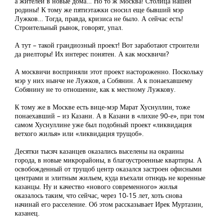
а жителей в новые дома… Но то ж Москва! Столица нашей
родины! К тому же пятиэтажки сносил еще бывший мэр
Лужков… Тогда, правда, кризиса не было. А сейчас есть!
Строительный рынок, говорят, упал.
А тут – такой грандиозный проект! Вот заработают строители
да риелторы! Их интерес понятен. А как москвичи?
А москвичи восприняли этот проект настороженно. Поскольку
мэр у них нынче не Лужков, а Собянин. А к понаехавшему
Собянину не то отношение, как к местному Лужкову.
К тому же в Москве есть вице-мэр Марат Хуснуллин, тоже
понаехавший – из Казани. А в Казани в «лихие 90-е», при том
самом Хуснуллине уже был подобный проект «ликвидация
ветхого жилья» или «ликвидация трущоб».
Десятки тысяч казанцев оказались выселены на окраины
города, в новые микрорайоны, в благоустроенные квартиры. А
освобожденный от трущоб центр оказался застроен офисными
центрами и элитным жильем, куда въехали отнюдь не коренные
казанцы. Ну и качество «нового современного» жилья
оказалось таким, что сейчас, через 10-15 лет, хоть снова
начинай его расселение. Об этом рассказывает Ирек Муртазин,
казанец.