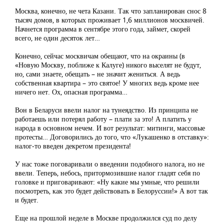
Москва, конечно, не чета Казани. Так что запланирован снос 8
тысяч домов, в которых проживает 1,6 миллионов москвичей.
Начнется программа в сентябре этого года, займет, скорей
всего, не один десяток лет…
Конечно, сейчас москвичам обещают, что на окраины (в
«Новую Москву, поближе к Калуге) никого выселят не будут,
но, сами знаете, обещать – не значит жениться. А ведь
собственная квартира – это святое! У многих ведь кроме нее
ничего нет. Ох, опасная программа…
Вон в Беларуси ввели налог на тунеядство. Из принципа не
работаешь или потерял работу – плати за это! А платить у
народа в основном нечем. И вот результат: митинги, массовые
протесты… Договорились до того, что «Лукашенко в отставку»:
налог-то введен декретом президента!
У нас тоже поговаривали о введении подобного налога, но не
ввели. Теперь, небось, притормозившие налог гладят себя по
головке и приговаривают: «Ну какие мы умные, что решили
посмотреть, как это будет действовать в Белоруссии!» А вот так
и будет.
Еще на прошлой неделе в Москве продолжился суд по делу