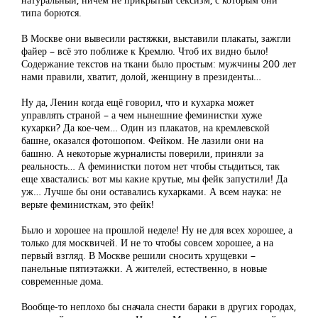
типа борются.
В Москве они вывесили растяжки, выставили плакаты, зажгли
файер – всё это поближе к Кремлю. Чтоб их видно было!
Содержание текстов на ткани было простым: мужчины 200 лет
нами правили, хватит, долой, женщину в президенты…
Ну да, Ленин когда ещё говорил, что и кухарка может
управлять страной – а чем нынешние феминистки хуже
кухарки? Да кое-чем… Один из плакатов, на кремлевской
башне, оказался фотошопом. Фейком. Не лазили они на
башню. А некоторые журналисты поверили, приняли за
реальность… А феминистки потом нет чтобы стыдиться, так
еще хвастались: вот мы какие крутые, мы фейк запустили! Да
уж… Лучше бы они оставались кухарками. А всем наука: не
верьте феминисткам, это фейк!
Было и хорошее на прошлой неделе! Ну не для всех хорошее, а
только для москвичей. И не то чтобы совсем хорошее, а на
первый взгляд. В Москве решили сносить хрущевки –
панельные пятиэтажки. А жителей, естественно, в новые
современные дома.
Вообще-то неплохо бы сначала снести бараки в других городах,