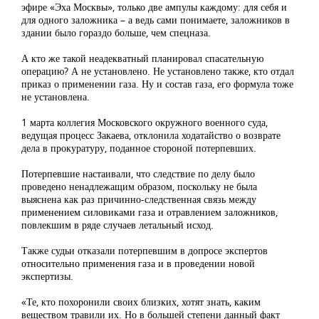
эфире «Эха Москвы», только две ампулы каждому: для себя и
для одного заложника – а ведь сами понимаете, заложников в
здании было гораздо больше, чем спецназа.
А кто же такой неадекватный планировал спасательную
операцию? А не установлено. Не установлено также, кто отдал
приказ о применении газа. Ну и состав газа, его формула тоже
не установлена.
1 марта коллегия Московского окружного военного суда,
ведущая процесс Закаева, отклонила ходатайство о возврате
дела в прокуратуру, поданное стороной потерпевших.
Потерпевшие настаивали, что следствие по делу было
проведено ненадлежащим образом, поскольку не была
выяснена как раз причинно-следственная связь между
применением силовиками газа и отравлением заложников,
повлекшим в ряде случаев летальный исход.
Также судьи отказали потерпевшим в допросе экспертов
относительно применения газа и в проведении новой
экспертизы.
«Те, кто похоронили своих близких, хотят знать, каким
веществом травили их. Но в большей степени данный факт