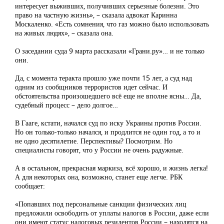
интересует выживших, получивших серьезные болезни. Это
право на частную жизнь», – сказала адвокат Каринна
Москаленко. «Есть сомнения, что газ можно было использовать
на живых людях», – сказала она.
О заседании суда 9 марта рассказали «Грани.ру»… и не только
они.
Да, с момента теракта прошло уже почти 15 лет, а суд над
одним из сообщников террористов идет сейчас. И
обстоятельства произошедшего всё еще не вполне ясны… Да,
судебный процесс – дело долгое…
В Гааге, кстати, начался суд по иску Украины против России.
Но он только-только начался, и продлится не один год, а то и
не одно десятилетие. Перспективы? Посмотрим. Но
специалисты говорят, что у России не очень радужные.
А в остальном, прекрасная маркиза, всё хорошо, и жизнь легка!
А для некоторых она, возможно, станет еще легче. РБК
сообщает:
«Попавших под персональные санкции физических лиц
предложили освободить от уплаты налогов в России, даже если
они имеют статус налоговых резидентов России – находятся на