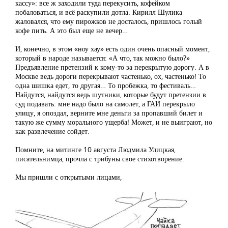
кассу»: все ж заходили туда перекусить, кофейком
побаловаться, и всё раскупили дотла. Кирилл Шулика
жаловался, что ему пирожков не досталось, пришлось голый
кофе пить. А это был еще не вечер…
И, конечно, в этом «ноу хау» есть один очень опасный момент,
который в народе называется: «А что, так можно было?»
Предъявление претензий к кому-то за перекрытую дорогу. А в
Москве ведь дороги перекрывают частенько, ох, частенько! То
одна шишка едет, то другая… То пробежка, то фестиваль…
Найдутся, найдутся ведь шутники, которые будут претензии в
суд подавать: мне надо было на самолет, а ГАИ перекрыло
улицу, я опоздал, верните мне деньги за пропавший билет и
такую же сумму морального ущерба! Может, и не выиграют, но
как развлечение сойдет.
Помните, на митинге 10 августа Людмила Улицкая,
писательнимца, прочла с трибуны свое стихотворение:
Мы пришли с открытыми лицами,