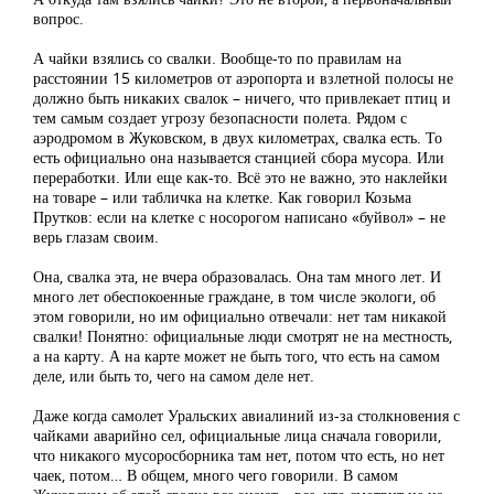
вопрос.
А чайки взялись со свалки. Вообще-то по правилам на
расстоянии 15 километров от аэропорта и взлетной полосы не
должно быть никаких свалок – ничего, что привлекает птиц и
тем самым создает угрозу безопасности полета. Рядом с
аэродромом в Жуковском, в двух километрах, свалка есть. То
есть официально она называется станцией сбора мусора. Или
переработки. Или еще как-то. Всё это не важно, это наклейки
на товаре – или табличка на клетке. Как говорил Козьма
Прутков: если на клетке с носорогом написано «буйвол» – не
верь глазам своим.
Она, свалка эта, не вчера образовалась. Она там много лет. И
много лет обеспокоенные граждане, в том числе экологи, об
этом говорили, но им официально отвечали: нет там никакой
свалки! Понятно: официальные люди смотрят не на местность,
а на карту. А на карте может не быть того, что есть на самом
деле, или быть то, чего на самом деле нет.
Даже когда самолет Уральских авиалиний из-за столкновения с
чайками аварийно сел, официальные лица сначала говорили,
что никакого мусоросборника там нет, потом что есть, но нет
чаек, потом… В общем, много чего говорили. В самом