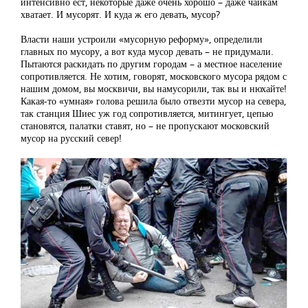
интенсивно ест, некоторые даже очень хорошо – даже чайкам
хватает. И мусорят. И куда ж его девать, мусор?
Власти наши устроили «мусорную реформу», определили
главных по мусору, а вот куда мусор девать – не придумали.
Пытаются раскидать по другим городам – а местное население
сопротивляется. Не хотим, говорят, московского мусора рядом с
нашим домом, вы москвичи, вы намусорили, так вы и нюхайте!
Какая-то «умная» голова решила было отвезти мусор на севера,
так станция Шиес уж год сопротивляется, митингует, цепью
становятся, палатки ставят, но – не пропускают московский
мусор на русский север!