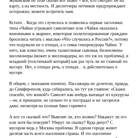
Жуковском об этой свалке все знают – все, кто смотрит не на
карту, а на местность. И диспетчеры летчиков предупреждают:
осторожно, можете встретить чаек.
Кстати… Когда это случилось и появились первые заголовки
типа «Чайки угрожают самолетам» или «Чайки оказались
виновными в аварии», некоторые политизированные граждане
бросились читать с мыслью «Что случилось в России?», потому
что подумали не о птицах, а о семье генпрокурора Чайки. У
него, как известно, очень талантливые сыновья, бизнесмены-
миллионеры (может и миллиардеры, но это уж их проблемы), и
младший (толстенький который) как раз чуть ли не главный по
мусору. Нет, о птицах речь, о птицах… и действительно о
мусоре.
В общем, с экипажем понятно. Пассажиры не долетели, правда,
до Симферополя, куда собирались, но тут уж главное: «Скажи
спасибо, что живой!» Самолет как-нибудь вытащат из кукурузы
– он, в принципе, не сильно-то и пострадал и не загорелся
даже, несмотря на полные баки горючего.
А вот со свалкой что? Выяснят ли, кто хозяин? Накажут ли его
или хотя бы пожурят? Уберут ли свалку? Куда денут? С
мусором ведь у Москвы проблема. В одном городе живет
десятая часть всего населения страны. И это население