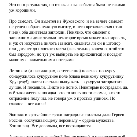
Это он о результатах, но изначальные события были не такими
уж хорошими.
Про самолет. Он вылетел из Жуковского, и на взлете самолет
не успел набрать нужную высоту, в него врезалась стая птиц
(чаек), оба двигателя заглохли. Понятно, что самолет с
заглохшими двигателями некоторое время может планировать,
и уж от искусства пилота зависит, свалится ли он в штопор
или дотянет до плоского места (желательно, конечно, чтоб это
был аэродром, но тут уж выбирать не приходится) и посадит
машину с наименьшими потерями.
Летчикам (и пассажирам, естественно) повезло: по курсу
обнаружилось кукурузное поле (слава великому кукурузнику
Хрущеву!), шасси не стали выпускать – кукуруза затормозит
лучше. И посадили. Никто не погиб. Некоторые пострадали, да,
всё-таки жесткая посадка: кто-то конечности сломал, кто-то
сотрясение получил, не говоря уж о простых ушибах. Но
главное – все живы!
Экипаж в кратчайшие сроки наградили: пилотам дали Героев
России, обслуживающему персоналу – ордена мужества.
Хэппи энд. Все довольны, все восхищаются.
А откуда там взялись чайки? Это не второй, а первоначальный