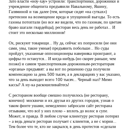
Зато власти «ноу-хау» устроили: транспортники, дорожники и
учреждение общепита предъявили Навальному, Яшину,
Галяминой и так далее (тем, которые сидят «на сутках»)
претензии на возмещение вреда и упущенной выгоды. То есть
газоны потоптали (но все же видели, что по газонам, по цветам
браво шагали гвардейцы), ресторан весь день не работал… И
стоит это несколько миллионов!
Ох, рискуют товарищи… Ну да, сейчас их попросили (не они
сами, увы, такие умные) предъявить побольше… Но суды
пройдут, указанные оппозиционеры наверняка проиграют, а
цифры-то останутся… И когда-нибудь (но скорее раньше, чем
позже) и самим транспортникам-дорожникам-рестораторам
«органы» предъявят: а вы вот по решению суда получили
компенсацию за день 500 тысяч, а в декларациях у вас указано,
что за день выходит всего 100 тысяч… Черный нал? Мимо
кассы? А ну-ка раскошеливайтесь!
С рестораном вообще смешно получилось (не ресторану,
конечно): москвичи и их друзья из других городов, узнав о
таком финте ушами, немедленно забросали сайт ресторана
отзывами, что всё у них плохо – вплоть до волос в супе.
Может, и правда. В любом случае клиентуру ресторан потерял
– а ведь деньги ресторан получает с клиентов, а не с мэрии…
Тем более что те, кто не закрылся, в день протестов «сделали