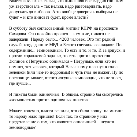
Вячеслав Мархаев сказал, что нынешняя Росгвардия слишком
уж зверствовала – так нельзя, надо разговаривать, надо
допускать до выборов. А то вообще доверия к выборам не
будет – и кто виноват будет, кроме власти?
В субботу был согласованный митинг КПРФ на проспекте
Сахарова. Он спокойно прошел – в смысле, никого не
задержали. Народу было… 4200 человек. Это тот редкий
случай, когда данные МВД и Белого счетчика совпадают. По
содержанию… земноводный. То есть и то, и то. И за допуск, и
против «оранжевой заразы», то есть против протестов.
Зюганов с Петрунько обнимался – Петрунько, если кто не
помнит, тот человек, который Навальному плеснул в глаза
зеленкой (или чем-то подобным) и чуть глаз не выжег. Ну по
пословице: может, оттого лягушка земноводна, что не знает,
где лучше…
И пикеты были одиночные. В общем, странно бы смотрелись
«космонавты» против одиночных пикетов.
Может, конечно, власти решили, что сбили волну: на митинг-
то народу мало пришло! Если так, то странное у них
представление о том, кто является оппозицией – неужто
земноводные?