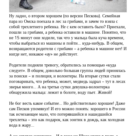
Ну ладно, о втором хорошем (по версии Пескова). Семейная
пара из Омска поехала в лес за грибами, и зачем то взяла с
собой трехлетнего ребенка. Не с кем оставить было? Приехали,
пошли за грибами, а ребенка оставили в машине. Понятно, что
не 15 минут они ходили, так что у мальца была куча времени,
чтобы выбраться из машины и пойти… куда-нибудь. В общем,
возвращаются родители с грибами – а ребенка в машине нет! И
нигде нет, никакое «ау» не действует.
Родители подняли тревогу, обратились за помощью «куда
следует». В общем, довольно большая группа людей принялась
за поиски – и полиция, и волонтеры. На вторые сутки стали
поговаривать, что ребенка, может, медведь задрал – тут в лесах
зверья много… А на третьи сутки девушка-волонтерка
обнаружила мальца: лежит в болоте, воду пьет. Живой!
Не бог весть какое событие… Но действительно хорошее! Даже
сам Песков упомянул! И его можно понять: хорошего в России
так исчезающее мало, что потерявшийся и нашедшийся
трехлетка – это как подарок, как зонтик в дождь, как холодная
вода в жару…
А на северах нехорошо… И я даже не Шиес имею в виду, а