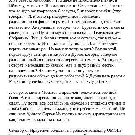
Нёноксу, которая в 30 километрах от Северодвинска. Там еще
что-то ядерное взорвалось 8 августа, 5 человек погибли (уже
говорят – 7), и было кратковременное повышение
радиационного фона в округе. Что там рвануло – достоверно
неизвестно. Американцы говорят, что «Буревестник», та самая
ракета, которую Путин в мультике показывал Федеральному
Собранию. Лучше бы она мультиком и осталась, так нет же –
стали изобретать. Испытывали. Ну она и… Ладно, не будем
верить американцам. Но кому ж тогда верить? Вот на этой
неделе вдруг станции в Кирове и Дубне, которые замеряют
радиационный фон, внезапно перестали замерять. Заткнулись.
Говорят, неполадки со связью. Ага, в двух разных местах
одновременно? Не потому ли они заткнулись, что
радиоактивное облако до них добралось? А Дубна ведь рядом с
Москвой вроде бы… Ох, отберите зажигалку у ребенка!
А с протестами в Москве на прошлой неделе поспокойней
было. Все ж незарегистрированные кандидаты в кандидаты
сидят. Ну почти все, остались на свободе не слишком буйные и
Люба Соболь – ее нельзя сажать, у нее ребенок малолетний. Не
слишком буйного Сергея Митрохина по суду зарегистрировали
кандидатом, остальным отказали.
Сенатор от Иркутской области, в прошлом командир ОМОНа,