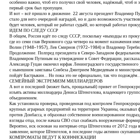
особенно важно, чтоб его получил свой человек, надёжный, чтоб и 
первый срок был пропущен.
И вот – всё пришло в движение. 22 августа президент Владимир П
стало для него очередной наградой, но и дало возможность участво
будет человек, который не работал судьёй, но который работал про
ИДЕМ ПО СЛЕДУ СССР
В общем, Россия идёт по следу СССР, поскольку «выходцы из прок
где из семи глав Верховного суда четверо на момент назначения им
Волин (1948–1957), Лев Смирнов (1972–1984) и Владимир Теребил
Продолжение. Полпред президента в Северо-Западном федеральном 
Владимиром Путиным на утверждение в Совет Федерации, рассказа
Александр Гуцан окончил юрфак Ленинградского государственного 
с нынешним замглавы Совбеза Дмитрием Медведевым и министром юс
пойдёт Бастрыкин… Но пока это не официально, так что подождём
СЕМЕЙНЫЙ ЭКСТРЕМИЗМ МИЛЛИАРДЕРОВ
А вот и последний (может быть, прощальный) привет от Генпрокуро
изъять активы миллиардера Дениса Штенгелова, владеющего группо
объединением.
Как установила проверка, проведенная под контролем Генпрокурора
крупных аграрных предприятий на территории Украины, оказывал
против Донбасса, и образовал собственное военизированное подра
взгляды отца, после начала СВО стал снабжать вооруженные форми
Вероятно, иск основан на интервью отца Штенгелова от 2012 года 
заявление, которое Штенгелов, в последние годы активно скупавши
КОМПРОМАТЫ ВЕДУТ К КОНФИСКАЦИИ