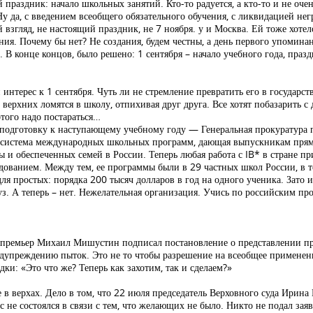
праздник: начало школьных занятий. Кто-то радуется, а кто-то и не очен
у да, с введением всеобщего обязательного обучения, с ликвидацией нег
 взгляд, не настоящий праздник, не 7 ноября. у и Москва. Ей тоже хотел
ания. Почему бы нет? Не создания, будем честны, а день первого упомин
В конце концов, было решено: 1 сентября – начало учебного года, праздни
интерес к 1 сентября. Чуть ли не стремление превратить его в государс
ерхних ломятся в школу, отпихивая друг друга. Все хотят побазарить с д
этого надо постараться…
 подготовку к наступающему учебному году — Генеральная прокуратура 
а система международных школьных программ, дающая выпускникам прям
и обеспеченных семей в России. Теперь любая работа с IB* в стране пр
ованием. Между тем, ее программы были в 29 частных школ России, в т
я простых: порядка 200 тысяч долларов в год на одного ученика. Зато 
з. А теперь – нет. Нежелательная организация. Учись по российским про
 премьер Михаил Мишустин подписал постановление о представлении пр
дупреждению пыток. Это не то чтобы разрешение на всеобщее применен
и: «Это что же? Теперь как захотим, так и сделаем?»
 верхах. Дело в том, что 22 июля председатель Верховного суда Ирина 
 не состоялся в связи с тем, что желающих не было. Никто не подал зая