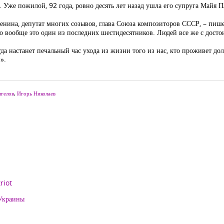
Уже пожилой, 92 года, ровно десять лет назад ушла его супруга Майя П
нина, депутат многих созывов, глава Союза композиторов СССР, – пишет
Но вообще это один из последних шестидесятников. Людей все же с дост
гда настанет печальный час ухода из жизни того из нас, кто проживет д
».
гелов
,
Игорь Николаев
riot
 Украины