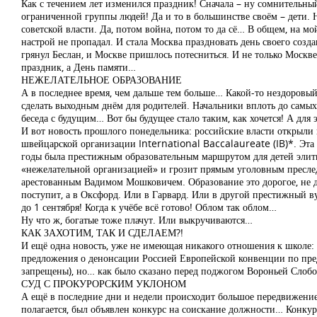
Как с течением лет изменился праздник! Сначала – ну сомнительный 
ограниченной группы людей! Да и то в большинстве своём – дети. Н
советской власти. Да, потом война, потом то да сё… В общем, на мой
настрой не пропадал. И стала Москва праздновать день своего созд
грянул Беслан, и Москве пришлось потесниться. И не только Москве. 
праздник, а День памяти…
НЕЖЕЛАТЕЛЬНОЕ ОБРАЗОВАНИЕ
А в последнее время, чем дальше тем больше… Какой-то нездоровый 
сделать выходным днём для родителей. Начальники вплоть до самых в
беседа с будущим… Вот бы будущее стало таким, как хочется! А для 
И вот новость прошлого понедельника: российские власти открыли
швейцарской организации International Baccalaureate (IB)*. Эт
годы была престижным образовательным маршрутом для детей элиты 
«нежелательной организацией» и грозит прямым уголовным преслед
арестованным Вадимом Мошковичем. Образование это дорогое, не дл
поступит, а в Оксфорд. Или в Гарвард. Или в другой престижный ву
до 1 сентября! Когда к учёбе всё готово! Облом так облом…
Ну что ж, богатые тоже плачут. Или выкручиваются…
КАК ЗАХОТИМ, ТАК И СДЕЛАЕМ?!
И ещё одна новость, уже не имеющая никакого отношения к школе:
предложения о денонсации Россией Европейской конвенции по пре
запрещены), но… как было сказано перед поджогом Вороньей Слободк
СУД С ПРОКУРОРСКИМ УКЛОНОМ
А ещё в последние дни и недели происходит большое передвижение в
полагается, был объявлен конкурс на соискание должности… Конкурс