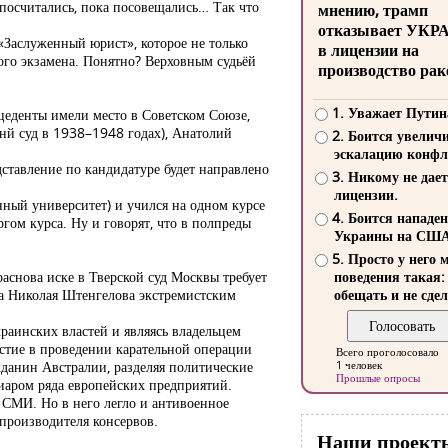
а посчитались, пока посовещались… Так что
мнению, трамп
отказывает УКР
«Заслуженный юрист», которое не только
в лицензии на
ного экзамена. Понятно? Верховным судьёй
производство рак
1. Уважает Путин
цеденты имели место в Советском Союзе,
внй суд в 1938–1948 годах), Анатолий
2. Боится увелич
эскалацию конфл
ставление по кандидатуре будет направлено
3. Никому не дает
лицензии.
ный университет) и учился на одном курсе
4. Боится нападе
ом курса. Ну и говорят, что в полпреды
Украины на СШ
5. Просто у него 
аснова иске в Тверской суд Москвы требует
поведения такая:
ца Николая Штенгелова экстремистским
обещать и не сдел
раинских властей и являясь владельцем
тие в проведении карательной операции
Всего проголосовало
данин Австралии, разделяя политические
1 человек
Прошлые опросы
иаром ряда европейских предприятий.
 СМИ. Но в него легло и антивоенное
 производителя консервов.
Наши проект