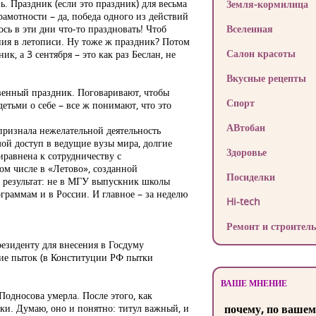
ь. Праздник (если это праздник) для весьма
Земля-кормилица
рамотности – да, победа одного из действий
ось в эти дни что-то праздновать! Чтоб
Вселенная
ания в летописи. Ну тоже ж праздник? Потом
Салон красоты
к, а 3 сентября – это как раз Беслан, не
Вкусные рецепты
твенный праздник. Поговаривают, чтобы
Спорт
етьми о себе – все ж понимают, что это
АВтобан
признала нежелательной деятельность
ой доступ в ведущие вузы мира, долгие
Здоровье
иравнена к сотрудничеству с
ом числе в «Летово», созданной
Посиделки
и результат: не в МГУ выпускник школы
граммам и в России. И главное – за неделю
Hi-tech
Ремонт и строитель
езиденту для внесения в Госдуму
ие пыток (в Конституции РФ пытки
ВАШЕ МНЕНИЕ
Подносова умерла. После этого, как
вки. Думаю, оно и понятно: титул важный, и
почему, по вашем