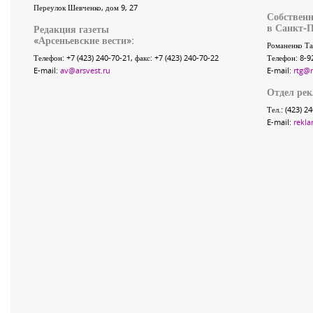
Переулок Шевченко
, дом 9, 27
Собственн
в Санкт-П
Редакция газеты
«
Арсеньевские вести
»:
Романенко Та
Телефон:
+7 (423) 240-70-21
, факс:
+7 (423) 240-70-22
Телефон: 8-9
E-mail:
av@arsvest.ru
E-mail:
rtg@
Отдел ре
Тел.: (423) 2
E-mail:
rekla