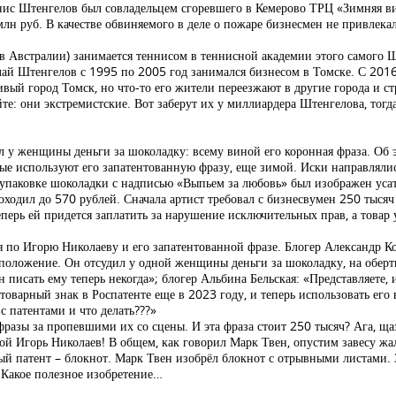
енис Штенгелов был совладельцем сгоревшего в Кемерово ТРЦ «Зимняя ви
 руб. В качестве обвиняемого в деле о пожаре бизнесмен не привлекался
а (в Австралии) занимается теннисом в теннисной академии этого самого 
ай Штенгелов с 1995 по 2005 год занимался бизнесом в Томске. С 201
вый город Томск, но что-то его жители переезжают в другие города и ст
: они экстремистские. Вот заберут их у миллиардера Штенгелова, тогда
ил у женщины деньги за шоколадку: всему виной его коронная фраза. О
ые используют его запатентованную фразу, еще зимой. Иски направлялись
а упаковке шоколадки с надписью «Выпьем за любовь» был изображен ус
оходил до 570 рублей. Сначала артист требовал с бизнесвумен 250 тыся
перь ей придется заплатить за нарушение исключительных прав, а товар 
ся по Игорю Николаеву и его запатентованной фразе. Блогер Александр К
положение. Он отсудил у одной женщины деньги за шоколадку, на обертк
н писать ему теперь некогда»; блогер Альбина Бельская: «Представляете,
оварный знак в Роспатенте еще в 2023 году, и теперь использовать его в
 с патентами и что делать???»
фразы за пропевшими их со сцены. И эта фраза стоит 250 тысяч? Ага, ща
икой Игорь Николаев! В общем, как говорил Марк Твен, опустим завесу жа
ый патент – блокнот. Марк Твен изобрёл блокнот с отрывными листами. З
! Какое полезное изобретение…