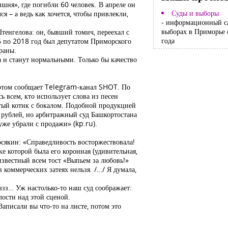
шня», где погибли 60 человек. В апреле он
Суды и выборы
 – а ведь как хочется, чтобы привлекли,
- информационный с
выборах в Приморье 
Штенгелова: он, бывший томич, переехал с
года
6 по 2018 год был депутатом Приморского
раны.
 и станут нормальными. Только бы качество
б этом сообщает Telegram-канал SHOT. По
 всем, кто использует слова из песен
атый котик с бокалом. Подобной продукцией
ч рублей, но арбитражный суд Башкортостана
уже убрали с продажи» (kp.ru).
осякин: «Справедливость восторжествовала!
е которой была его коронная (удивительная,
 известный всем тост «Выпьем за любовь!»
 коммерческих затеях нельзя. /…/ Я думала,
ззз… Уж настолько-то наш суд соображает:
лости над этой сценой.
аписали вы что-то на листе, потом это