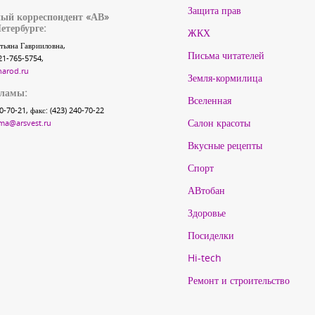
Защита прав
ый корреспондент «АВ»
етербурге:
ЖКХ
тьяна Гаврииловна,
Письма читателей
21-765-5754,
narod.ru
Земля-кормилица
кламы:
Вселенная
40-70-21, факс: (423) 240-70-22
Салон красоты
ma@arsvest.ru
Вкусные рецепты
Спорт
АВтобан
Здоровье
Посиделки
Hi-tech
Ремонт и строительство