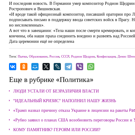
И последняя новость. В Германии умер композитор Родион Щедрин. 
Ростропович и Вишневская.
«И вроде такой официозный композитор, писавший оратории про Ле
подписывать письмо в поддержку ввода советских войск в Прагу. 
но несломленных».
А вот что в завещании: «Тела наши после смерти кремировать, и ко
кончины, оба наши праха соединить воедино и развеять над Россией
Дата церемонии ещё не определена
Теги:
Пытки
,
Образование
,
Россия
,
СССР
,
Родион Щедрин
,
Конфискация
,
Денис Штен
Еще в рубрике «Политика»
ЛЮДИ УСТАЛИ ОТ БЕЗРАЗЛИЧИЯ ВЛАСТИ
"ИДЕАЛЬНЫЙ КРИЗИС" НАПОЛНИЛ НАШУ ЖИЗНЬ
«Трамп назвал причину отказа Украине в лицензии на ракеты Pat
«Рубио заявил о планах США возобновить переговоры России и
КОМУ ПАМЯТНИК? ГЕРОЯМ ИЛИ РОССИИ?