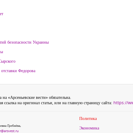
ет
нтий безопасности Украины
ны
Сырского
 отставки Федорова
 на «Арсеньевские вести» обязательна.
я ссылка на оригинал статьи, или на главную страницу сайта:
https://w
Политика
евна Гребнёва,
Экономика
r@arsvest.ru