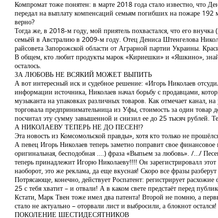
Компромат тоже понятен: в марте 2018 года стало известно, что Д
передал на выплату компенсаций семьям погибших на пожаре 192 млн
верно?
Тогда же, в 2018-м году, мой приятель похвастался, что его внучк
семьёй в Австралию в 2009-м году. Отец Дениса Штенгелова Никол
райсовета Запорожской области от Аграрной партии Украины. Краси
В общем, кто любит продукты марок «Кириешки» и «Яшкино», знайте
осталось.
ЗА ЛЮБОВЬ НЕ ВСЯКИЙ МОЖЕТ ВЫПИТЬ
А вот интересный иск и судебное решение: «Игорь Николаев отсуд
информации источника, Николаев начал борьбу с продавцами, котор
музыканта на упаковках различных товаров. Как отмечает канал, н
торговала предпринимательница из Уфы, стоимость за один товар д
посчитал эту сумму завышенной и снизил ее до 25 тысяч рублей. Те
А НИКОЛАЕВУ ТЕПЕРЬ НЕ ДО ПЕСЕН!?
Эта новость из Комсомольской правды», хотя кто только не прошёл
А певец Игорь Николаев теперь заметно поправит свое финансовое 
оригинальная, бесподобная ….) фраза «Выпьем за любовь». /…/ Песе
теперь принадлежит Игорю Николаеву!!!! Он зарегистрировалл этот т
наоборот, это же реклама, да еще вкусная! Скоро все фразы разберут
Потрясающе, конечно, действует Роспатент: регистрирует расхожие 
25 с тебя хватит – и отвали! А в каком свете предстаёт перед публ
Кстати, Марк Твен тоже имел два патента! Второй не помню, а перв
стало не актуально – оторвали лист и выбросили, а блокнот остался
ПОКОЛЕНИЕ ШЕСТИДЕСЯТНИКОВ