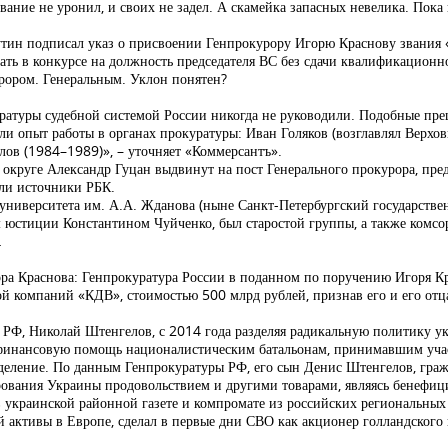
звание не уронил, и своих не задел. А скамейка запасных невелика. Пок
утин подписал указ о присвоении Генпрокурору Игорю Краснову звания 
вать в конкурсе на должность председателя ВС без сдачи квалификацион
курором. Генеральным. Уклон понятен?
уратуры судебной системой России никогда не руководили. Подобные пре
ели опыт работы в органах прокуратуры: Иван Голяков (возглавлял Верхо
ов (1984–1989)», – уточняет «Коммерсантъ».
округе Александр Гуцан выдвинут на пост Генерального прокурора, пред
ли источники РБК.
университета им. А.А. Жданова (ныне Санкт-Петербургский государствен
тиции Константином Чуйченко, был старостой группы, а также комсорг
…
ра Краснова: Генпрокуратура России в поданном по поручению Игоря Кр
й компаний «КДВ», стоимостью 500 млрд рублей, признав его и его от
 РФ, Николай Штенгелов, с 2014 года разделяя радикальную политику ук
 финансовую помощь националистическим батальонам, принимавшим учас
зделение. По данным Генпрокуратуры РФ, его сын Денис Штенгелов, граж
рования Украины продовольствием и другими товарами, являясь бенефиц
в украинской районной газете и компромате из российских региональных
й активы в Европе, сделал в первые дни СВО как акционер голландского