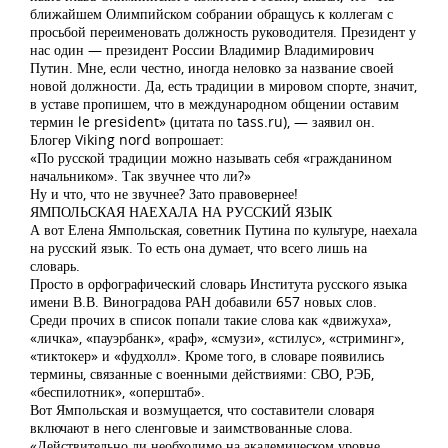
ближайшем Олимпийском собрании обращусь к коллегам с
просьбой переименовать должность руководителя. Президент у
нас один — президент России Владимир Владимирович
Путин. Мне, если честно, иногда неловко за название своей
новой должности. Да, есть традиции в мировом спорте, значит,
в уставе пропишем, что в международном общении оставим
термин le president» (цитата по tass.ru), — заявил он.
Блогер Viking nord вопрошает:
«По русской традиции можно называть себя «гражданином
начальником». Так звучнее что ли?»
Ну и что, что не звучнее? Зато правовернее!
ЯМПОЛЬСКАЯ НАЕХАЛА НА РУССКИЙ ЯЗЫК
А вот Елена Ямпольская, советник Путина по культуре, наехала
на русский язык. То есть она думает, что всего лишь на
словарь.
Просто в орфографический словарь Института русского языка
имени В.В. Виноградова РАН добавили 657 новых слов.
Среди прочих в список попали такие слова как «движуха»,
«личка», «пауэрбанк», «раф», «смузи», «стилус», «стриминг»,
«тиктокер» и «фудхолл». Кроме того, в словаре появились
термины, связанные с военными действиями: СВО, РЭБ,
«беспилотник», «оперштаб».
Вот Ямпольская и возмущается, что составители словаря
включают в него сленговые и заимствованные слова.
«Действительно ли необходимо на академическом уровне