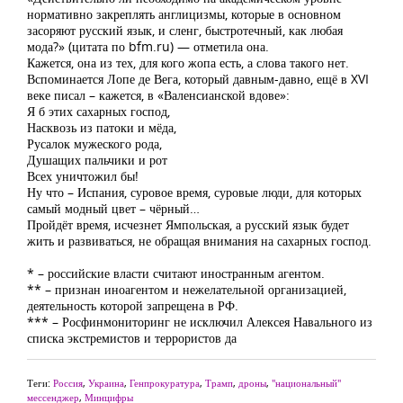
нормативно закреплять англицизмы, которые в основном
засоряют русский язык, и сленг, быстротечный, как любая
мода?» (цитата по bfm.ru) — отметила она.
Кажется, она из тех, для кого жопа есть, а слова такого нет.
Вспоминается Лопе де Вега, который давным-давно, ещё в XVI
веке писал – кажется, в «Валенсианской вдове»:
Я б этих сахарных господ,
Насквозь из патоки и мёда,
Русалок мужеского рода,
Душащих пальчики и рот
Всех уничтожил бы!
Ну что – Испания, суровое время, суровые люди, для которых
самый модный цвет – чёрный…
Пройдёт время, исчезнет Ямпольская, а русский язык будет
жить и развиваться, не обращая внимания на сахарных господ.
* – российские власти считают иностранным агентом.
** – признан иноагентом и нежелательной организацией,
деятельность которой запрещена в РФ.
*** – Росфинмониторинг не исключил Алексея Навального из
списка экстремистов и террористов да
Теги:
Россия
,
Украина
,
Генпрокуратура
,
Трамп
,
дроны
,
"национальный"
мессенджер
,
Минцифры