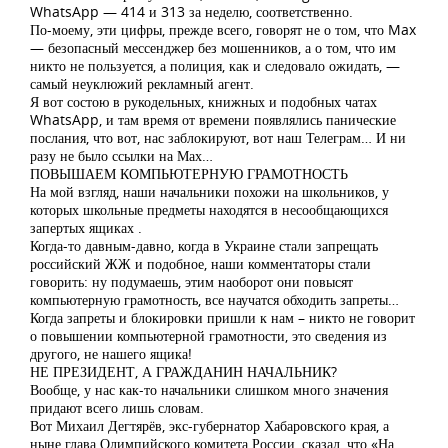
WhatsApp — 414 и 313 за неделю, соответственно.
По-моему, эти цифры, прежде всего, говорят не о том, что Max
— безопасный мессенджер без мошенников, а о том, что им
никто не пользуется, а полиция, как и следовало ожидать, —
самый неуклюжий рекламный агент.
Я вот состою в рукодельных, книжных и подобных чатах
WhatsApp, и там время от времени появлялись панические
послания, что вот, нас заблокируют, вот наш Телеграм… И ни
разу не было ссылки на Мах…
ПОВЫШАЕМ КОМПЬЮТЕРНУЮ ГРАМОТНОСТЬ
На мой взгляд, наши начальники похожи на школьников, у
которых школьные предметы находятся в несообщающихся
запертых ящиках .
Когда-то давным-давно, когда в Украине стали запрещать
российский ЖЖ и подобное, наши комментаторы стали
говорить: ну подумаешь, этим наоборот они повысят
компьютерную грамотность, все научатся обходить запреты…
Когда запреты и блокировки пришли к нам – никто не говорит
о повышении компьютерной грамотности, это сведения из
другого, не нашего ящика!
НЕ ПРЕЗИДЕНТ, А ГРАЖДАНИН НАЧАЛЬНИК?
Вообще, у нас как-то начальники слишком много значения
придают всего лишь словам.
Вот Михаил Дегтярёв, экс-губернатор Хабаровского края, а
ныне глава Олимпийского комитета России, сказал, что «На