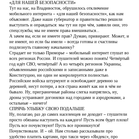
«ДЛЯ НАШЕЙ БЕЗОПАСНОСТИ»
Тут на нас, на Владивосток, обрушилось отключение
мобильного интернета – «для нашей безопасности», как нам
объясняют. Даже наши губернатор и правительство решили
выступить и оправдаться: мы тут ни при чём, заявили они, это
спецслужбы, мы не имеем права вмешиваться…
А зачем вы, если не имеете прав? Думаю, привирают. Может, и
не имеют, но если бы имели – всегда готовы и счастливы
подлизнуть главному начальнику?
Страдает не только Приморье – мобильный интернет глушат во
всех регионах России. И глушителей можно понять! Четвёртый
год идёт СВО, четвёртый! А из четырёх регионов Украины,
объявленными российскими и записанными даже в
Конституцию, ни один не конролируется полностью.
Российские войска штурмуют и освобождают деревню за
деревней, несут потери, а вся страна живёт как ни в чём не
бывало. Ну, приграничные районы слегка напряглись, ну,
дроны устраивают догонялки над городами и аэродромами, а
остальные – ничего!
СПРЯЧЬ УЛЫБКУ СВОЮ ПОДАЛЬШЕ
Ну, полагаю, раз до самих населенцев не доходит – глушители
просто обязаны наступить на каждого! Пусть всем будет плохо!
Пусть все почувствуют! Пусть все проникнутся!
Почувствовали. И – ой. Нам столько рассказывали про
удобство платить картами, про такси через «Яндекс», про