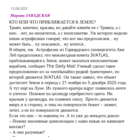
13.08.2025
Марина ЗАВАДСКАЯ
КТО ИЛИ ЧТО ПРИБЛИЖАЕТСЯ К ЗЕМЛЕ?
Трамп, конечно, красава, но давайте начнём не с Трампа, а с
ино… нет, не иноагентов, а с инопланетян. Уж которую неделю
некие астрофизики говорят, что вот мы предполагаем… ну
может быть… ну опасаемся… ну хочется…
В общем, так. Астрофизик из Гарвардского университета Ави
Леб предположил, что межзвездная комета 3I/ATLAS,
приближающаяся к Земле, может оказаться инопланетным
кораблем, сообщает The Daily Mail.Ученый сделал такое
предположение из-за «необычайно редкой траектории», по
которой движется 3I/ATLAS. Он также заявил, что объект
достигнет Земли в период с 21 ноября по 5 декабря 2025 года.
А тут ещё на Луне. Из лунного кратера вдруг появилось нечто
и улетело. Похожее на цилиндр серебристого цвета. Ни
крыльев у цилиндра, ни пламени снизу. Просто движется
вверх и в сторону, и тень но поверхности бежит – значит,
летит, а не по поверхности движется.
Если это они – то наконец-то. А то уже до анекдота дошло:
– Почему внеземные цивилизации с нами никак не начинают
контакт?
– А они разумные?