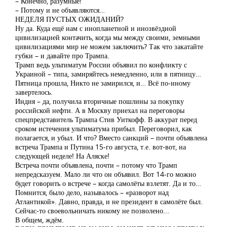
– Конечно, разумные!
– Потому и не объявляются…
НЕДЕЛЯ ПУСТЫХ ОЖИДАНИЙ?
Ну да. Куда ещё нам с инопланетной и инозвёздной
цивилизацией контачить, когда мы между своими, земными
цивилизациями мир не можем заключить? Так что закатайте
губки – и давайте про Трампа.
Трамп ведь ультиматум России объявил по конфликту с
Украиной – типа, замиряйтесь немедленно, или в пятницу…
Пятница прошла, Никто не замирился, и… Всё по-иному
завертелось.
Индия – да, получила вторичные пошлины за покупку
российской нефти. А в Москву приехал на переговоры
спецпредставитель Трампа Стив Уиткофф. В аккурат перед
сроком истечения ультиматума прибыл. Переговорил, как
полагается, и убыл. И что? Вместо санкций – почти объявлена
встреча Трампа и Путина 15-го августа, т.е. вот-вот, на
следующей неделе! На Аляске!
Встреча почти объявлена, почти – потому что Трамп
непредсказуем. Мало ли что он объявил. Вот 14-го можно
будет говорить о встрече – когда самолёты взлетят. Да и то…
Помнится, было дело, называлось – «разворот над
Атлантикой». Давно, правда, и не президент в самолёте был.
Сейчас-то своевольничать никому не позволено...
В общем, ждём.