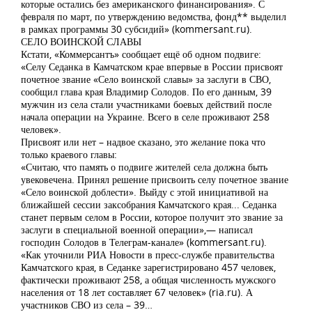
которые остались без американского финансирования». С
февраля по март, по утверждению ведомства, фонд** выделил
в рамках программы 30 субсидий» (kommersant.ru).
СЕЛО ВОИНСКОЙ СЛАВЫ
Кстати, «Коммерсантъ» сообщает ещё об одном подвиге:
«Селу Седанка в Камчатском крае впервые в России присвоят
почетное звание «Село воинской славы» за заслуги в СВО,
сообщил глава края Владимир Солодов. По его данным, 39
мужчин из села стали участниками боевых действий после
начала операции на Украине. Всего в селе проживают 258
человек».
Присвоят или нет – надвое сказано, это желание пока что
только краевого главы:
«Считаю, что память о подвиге жителей села должна быть
увековечена. Принял решение присвоить селу почетное звание
«Село воинской доблести». Выйду с этой инициативой на
ближайшей сессии заксобрания Камчатского края... Седанка
станет первым селом в России, которое получит это звание за
заслуги в специальной военной операции»,— написал
господин Солодов в Телеграм-канале» (kommersant.ru).
«Как уточнили РИА Новости в пресс-службе правительства
Камчатского края, в Седанке зарегистрировано 457 человек,
фактически проживают 258, а общая численность мужского
населения от 18 лет составляет 67 человек» (ria.ru). А
участников СВО из села – 39…