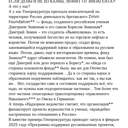
ЕСЛИ ДЕНЬГИ НЕ ИЗ КАЗНЫ, ЗНАЧИТ ОТ ИНОАГЕНТА?!
А что у нас?
А у нас Генпрокуратура признала нежелательной на
территории России деятельность британского Zimin
Foundation** — фонда, созданного российским ученым
Дмитрием Зиминым и его сыном Борисом Зиминым*.
Дмитрий Зимин – это создатель «Вымпелкома», то есть
человек, получивший богатство не на торговле нефтью и
воровстве. Потом он компанию продал, создал фонд,
занимающийся поддержкой науки и образования на русском
языке. Потом, давно, ещё в вегетарианские времена, фонд
Зимина** вдруг объявили иноагентом. Не помню, жив был
ещё Дмитрий или дело перешло к Борису*, но обида со
стороны основателя фонда** была: мы же для Отечества
стараемся, науку поддерживаем… Да и со стороны науки и
образования недоумение наблюдалось: как же так, а мы как
же… Нет, государство само в состоянии поддержать всё, что
надо, не нужны нам подозрительные частники… Тем более что
этот частник спонсировал транспортировку отравленного
Навального*** из Омска в Германию.
А теперь «Надзорное ведомство считает, что организация**
финансирует проекты журналистов и ученых, «враждебно
настроенных по отношению к России».
В качестве примера Генпрокуратура приводит запуск в феврале
2025 года «Программы поддержки русскоязычных проектов,