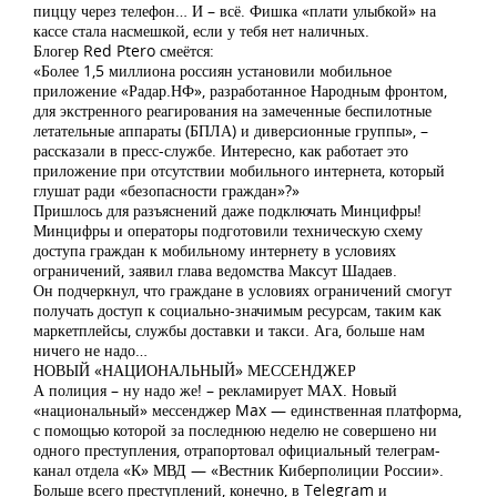
пиццу через телефон… И – всё. Фишка «плати улыбкой» на
кассе стала насмешкой, если у тебя нет наличных.
Блогер Red Ptero смеётся:
«Более 1,5 миллиона россиян установили мобильное
приложение «Радар.НФ», разработанное Народным фронтом,
для экстренного реагирования на замеченные беспилотные
летательные аппараты (БПЛА) и диверсионные группы», –
рассказали в пресс-службе. Интересно, как работает это
приложение при отсутствии мобильного интернета, который
глушат ради «безопасности граждан»?»
Пришлось для разъяснений даже подключать Минцифры!
Минцифры и операторы подготовили техническую схему
доступа граждан к мобильному интернету в условиях
ограничений, заявил глава ведомства Максут Шадаев.
Он подчеркнул, что граждане в условиях ограничений смогут
получать доступ к социально-значимым ресурсам, таким как
маркетплейсы, службы доставки и такси. Ага, больше нам
ничего не надо…
НОВЫЙ «НАЦИОНАЛЬНЫЙ» МЕССЕНДЖЕР
А полиция – ну надо же! – рекламирует МАХ. Новый
«национальный» мессенджер Max — единственная платформа,
с помощью которой за последнюю неделю не совершено ни
одного преступления, отрапортовал официальный телеграм-
канал отдела «К» МВД — «Вестник Киберполиции России».
Больше всего преступлений, конечно, в Telegram и