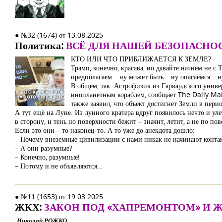
● №32 (1674) от 13.08.2025
Политика:
ВСЁ ДЛЯ НАШЕЙ БЕЗОПАСНО
КТО ИЛИ ЧТО ПРИБЛИЖАЕТСЯ К ЗЕМЛЕ?
Трамп, конечно, красава, но давайте начнём не с
предполагаем… ну может быть… ну опасаемся… н
В общем, так. Астрофизик из Гарвардского униве
инопланетным кораблем, сообщает The Daily Mai
также заявил, что объект достигнет Земли в перио
А тут ещё на Луне. Из лунного кратера вдруг появилось нечто и ул
в сторону, и тень но поверхности бежит – значит, летит, а не по по
Если это они – то наконец-то. А то уже до анекдота дошло:
– Почему внеземные цивилизации с нами никак не начинают конта
– А они разумные?
– Конечно, разумные!
– Потому и не объявляются…
● №11 (1653) от 19.03.2025
ЖКХ:
ЗАКОН ПОД «ХАПРЕМОНТОМ» И
Николай РОЖКО