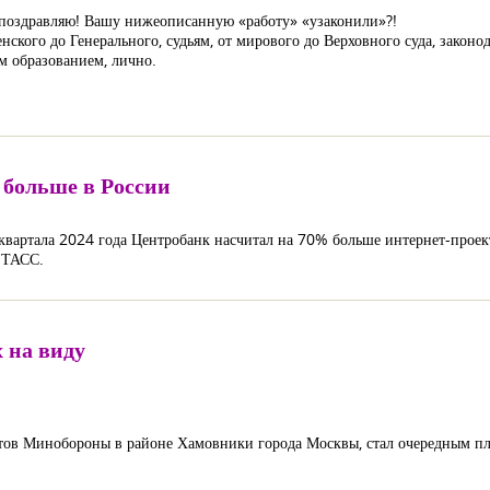
с поздравляю! Вашу нижеописанную «работу» «узаконили»?!
кого до Генерального, судьям, от мирового до Верховного суда, законод
м образованием, лично.
больше в России
квартала 2024 года Центробанк насчитал на 70% больше интернет-проек
 ТАСС.
х на виду
ктов Минобороны в районе Хамовники города Москвы, стал очередным пле