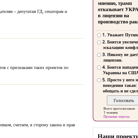
мнению, трамп
отказывает УКР
ателям – депутатам ГД, сенаторам и
в лицензии на
производство рак
1. Уважает Путин
2. Боится увелич
эскалацию конфл
3. Никому не дает
лицензии.
4. Боится нападе
тов с признаками таких проектов по
Украины на СШ
5. Просто у него 
поведения такая:
обещать и не сдел
Всего проголосовало
1 человек
Прошлые опросы
вком, считаем, в сторону закона и прав
Наши проект