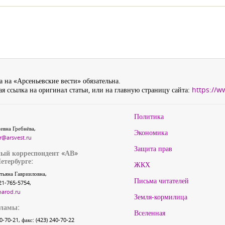
 на «Арсеньевские вести» обязательна.
я ссылка на оригинал статьи, или на главную страницу сайта:
https://w
Политика
евна Гребнёва,
Экономика
r@arsvest.ru
Защита прав
ый корреспондент «АВ»
етербурге:
ЖКХ
тьяна Гаврииловна,
Письма читателей
21-765-5754,
narod.ru
Земля-кормилица
кламы:
Вселенная
40-70-21, факс: (423) 240-70-22