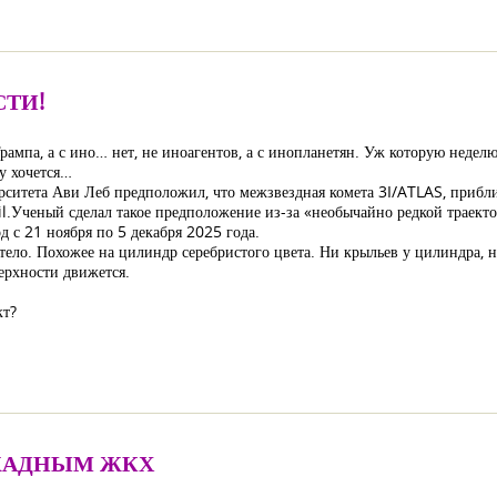
СТИ!
 Трампа, а с ино… нет, не иноагентов, а с инопланетян. Уж которую недел
у хочется…
рситета Ави Леб предположил, что межзвездная комета 3I/ATLAS, прибл
l.Ученый сделал такое предположение из-за «необычайно редкой траекто
д с 21 ноября по 5 декабря 2025 года.
етело. Похожее на цилиндр серебристого цвета. Ни крыльев у цилиндра, 
верхности движется.
кт?
 ЖАДНЫМ ЖКХ