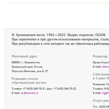
© Арсеньевские вести, 1992—2022. Индекс подписки: П2436
При перепечатке и при другом использовании материалов, ссылка
При републикации в сети интернет так же обязательна работающа
Почтовый адрес:
Редактор:
690091
, г.
Владивосток
,
Ирина Георги
Приморский край
,
Россия
.
E-mail:
edito
Переулок Шевченко
, дом 9, 27
Собственн
в Санкт-П
Редакция газеты
«
Арсеньевские вести
»:
Романенко Та
Телефон:
+7 (423) 240-70-21
, факс:
+7 (423) 240-70-22
Телефон: 8-9
E-mail:
av@arsvest.ru
E-mail:
rtg@
Отдел ре
Тел.: (423) 2