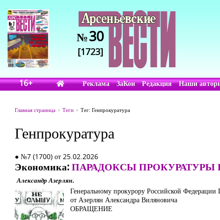
30
№
[1723]
16+
Реклама
ЗаКон
Редакция
Наши автор
Главная страница
Теги
Тег: Генпрокуратура
Генпрокуратура
● №7 (1700) от 25.02.2026
Экономика:
ПАРАДОКСЫ ПРОКУРАТУРЫ
Александр Азерлян.
Генеральному прокурору Российской Федерации 
от Азерлян Александра Виляновича
ОБРАЩЕНИЕ