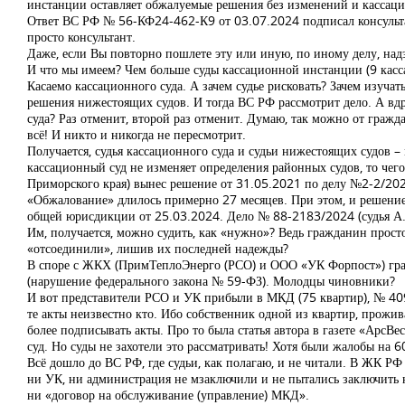
инстанции оставляет обжалуемые решения без изменений и кассацио
Ответ ВС РФ № 56-КФ24-462-К9 от 03.07.2024 подписал консультант
просто консультант.
Даже, если Вы повторно пошлете эту или иную, по иному делу, над
И что мы имеем? Чем больше суды кассационной инстанции (9 касс
Касаемо кассационного суда. А зачем судье рисковать? Зачем изучат
решения нижестоящих судов. И тогда ВС РФ рассмотрит дело. А в
суда? Раз отменит, второй раз отменит. Думаю, так можно от гражд
всё! И никто и никогда не пересмотрит.
Получается, судья кассационного суда и судьи нижестоящих судов 
кассационный суд не изменяет определения районных судов, то чег
Приморского края) вынес решение от 31.05.2021 по делу №2-2/20
«Обжалование» длилось примерно 27 месяцев. При этом, и решение
общей юрисдикции от 25.03.2024. Дело № 88-2183/2024 (судья А.
Им, получается, можно судить, как «нужно»? Ведь гражданин прос
«отсоединили», лишив их последней надежды?
В споре с ЖКХ (ПримТеплоЭнерго (РСО) и ООО «УК Форпост») граж
(нарушение федерального закона № 59-ФЗ). Молодцы чиновники?
И вот представители РСО и УК прибыли в МКД (75 квартир), № 409, 
те акты неизвестно кто. Ибо собственник одной из квартир, прожив
более подписывать акты. Про то была статья автора в газете «АрсВ
суд. Но суды не захотели это рассматривать! Хотя были жалобы на 
Всё дошло до ВС РФ, где судьи, как полагаю, и не читали. В ЖК Р
ни УК, ни администрация не мзаключили и не пытались заключить н
ни «договор на обслуживание (управление) МКД».