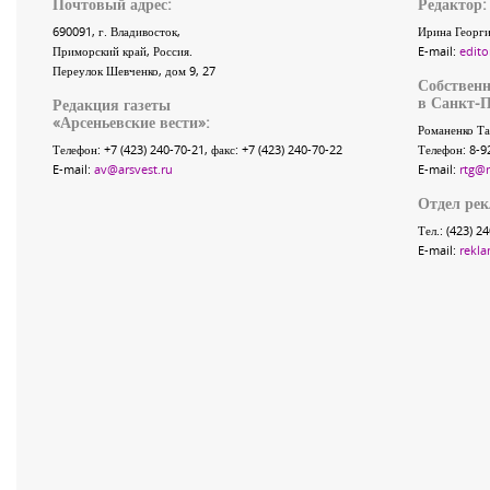
Почтовый адрес:
Редактор:
690091
, г.
Владивосток
,
Ирина Георги
Приморский край
,
Россия
.
E-mail:
edito
Переулок Шевченко
, дом 9, 27
Собственн
в Санкт-П
Редакция газеты
«
Арсеньевские вести
»:
Романенко Та
Телефон:
+7 (423) 240-70-21
, факс:
+7 (423) 240-70-22
Телефон: 8-9
E-mail:
av@arsvest.ru
E-mail:
rtg@
Отдел ре
Тел.: (423) 2
E-mail:
rekla