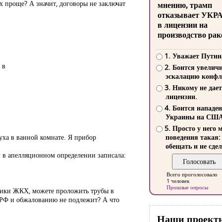
их проще? А значит, договоры не заключат
мнению, трамп
отказывает УКР
в лицензии на
производство рак
1. Уважает Путин
 в
2. Боится увелич
эскалацию конфл
3. Никому не дает
лицензии.
4. Боится нападе
Украины на СШ
5. Просто у него 
уха в ванной комнате. Я прибор
поведения такая:
обещать и не сдел
ч в апелляционном определении записала:
Всего проголосовало
1 человек
Прошлые опросы
отники ЖКХ, можете проложить трубы в
м РФ и обжалованию не подлежит? А что
Наши проект