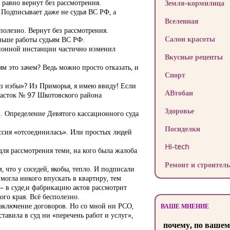
равно вернут без рассмотрения.
Земля-кормилица
 Подписывает даже не судья ВС РФ, а
Вселенная
полезно. Вернут без рассмотрения.
Салон красоты
ньше работы судьям ВС РФ.
сационной инстанции частично изменил
Вкусные рецепты
м это зачем? Ведь можно просто отказать, и
Спорт
из избы»? Из Приморья, я имею ввиду! Если
АВтобан
часток № 97 Шкотовского района
Здоровье
. Определение Девятого кассационного суда
Посиделки
ссия «отсоединилась». Или простых людей
Hi-tech
я рассмотрения теми, на кого была жалоба
Ремонт и строитель
 что у соседей, якобы, тепло. И подписали
могла никого впускать в квартиру, тем
 – в суде,и фабрикацию актов рассмотрит
го края. Всё бесполезно.
заключение договоров. Но со мной ни РСО,
ВАШЕ МНЕНИЕ
авила в суд ни «перечень работ и услуг»,
почему, по вашем