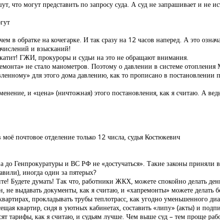
, что могут представить по запросу суда. А суд не запрашивает и не ис
огут
 в обратке на кочегарке. И так сразу на 12 часов наперед. А это означае
начислений и взысканий!
катит! ГЖИ, прокуроры и судьи на это не обращают внимания.
емонта» не стало манометров. Поэтому о давлении в системе отопления 
новленному» для этого дома давлению, как то прописано в постановлении
енение, и «цена» (ничтожная) этого постановления, как я считаю. А вед
в моё почтовое отделение только 12 числа, судья Костюкевич
 а до Генпрокуратуры и ВС РФ не «достучаться». Такие законы приняли 
вили), иногда один за пятерых?
е! Будете думать! Так что, работники ЖКХ, можете спокойно делать день
н, не выдавать документы, как я считаю, и «хапремонты» можете делать бе
квартирах, прокладывать трубы теплотрасс, как угодно уменьшенного диа
ещая квартир, сидя в уютных кабинетах, составить «липу» (акты) и подп
ят тарифы, как я считаю, и судьям лучше. Чем выше суд – тем проще раб