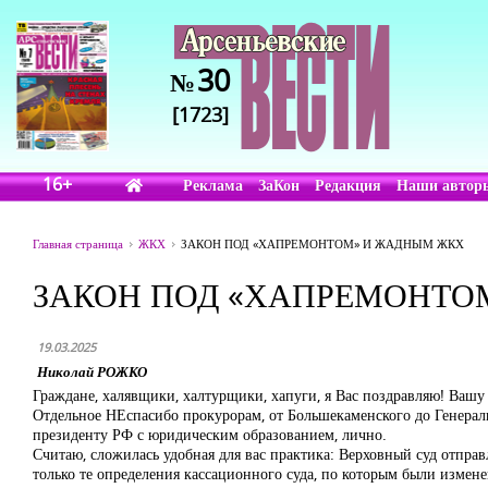
30
№
[1723]
16+
Реклама
ЗаКон
Редакция
Наши автор
Главная страница
ЖКХ
ЗАКОН ПОД «ХАПРЕМОНТОМ» И ЖАДНЫМ ЖКХ
ЗАКОН ПОД «ХАПРЕМОНТО
19.03.2025
Николай РОЖКО
Граждане, халявщики, халтурщики, хапуги, я Вас поздравляю! Ваш
Отдельное НЕспасибо прокурорам, от Большекаменского до Генеральн
президенту РФ с юридическим образованием, лично.
Считаю, сложилась удобная для вас практика: Верховный суд отправ
только те определения кассационного суда, по которым были изме