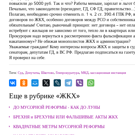
повысили до 5000 руб. Так и что? Работы меньше, зарплат и льгот 
Печально, что законодатели (президент, ГД, СФ ГД, правительство.
Полагаю, необходимо срочно отменить п. 1 ч. 2 ст. 390.4 ГПК РФ,
договоров по ЖКХ, особенно договоров между РСО и собственник
обязательным! Считаю, рыночный принцип: нет договора – нет опла
истребуют с жильцов не зависимо от того, тепло ли в квартирах или 
Прокурорам надо вернуться к рассмотрению факта фальсификации акт
накатанному»? Не обижая монополистов ЖКХ и администрации?
Уважаемые граждане! Кому интересны вопросы ЖКХ и защиты в судах
сенаторам, депутатам ГД, в ВС РФ. Предлагаю подписаться на газе
Я проверил на себе.
Теги:
Суд
,
Депутаты
,
Шкотово
,
Генпрокуратура
,
МКД
,
кассационная инстанция
Еще в рубрике «ЖКХ»
ДО МУСОРНОЙ РЕФОРМЫ - КАК ДО ЛУНЫ
БРЕХНЯ и БРЕХУНЫ ИЛИ ФАЛЬШИВЫЕ АКТЫ ЖКХ
КВАДРАТНЫЕ МЕТРЫ МУСОРНОЙ РЕФОРМЫ