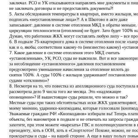
заключал. РСО и УК отказываются направлять мне документы и пишут
не заключать договоры и не предоставлять документы?!
5. Акты обследования температуры в квартирах, вместо жильцов, м
подписать «неустановленные лица»?! А в Шкотово в акте даже
записывают: давление в системе отопления МКД в обратке меньше, чем
циркуляции теплоносителя (отопления) не будет. Зато будет 100% 
Думаю, что работники ЖКХ могут составлять любую липу – все про
6. В подвале 75-квартирного дома в системе отопления после «хапр
как и о, якобы, соответствии какому-то (неизвестно какому) «уста
7. Какое давление в системе отопления этого МКД считать
«установленным», УК, РСО, суды не выяснили. Вот и все законоприм
за несоблюдение «установленного» давления постановлением
предусмотрено уменьшение начисления за отопление вплоть до
снятия 100%. А суды 100% с жильцов удерживают! постановление
судами «отклонено»?
8. Несмотря на то, что повестка из апелляционного суда поступила 
рассмотрела дело 9 числа того же месяца. Это «надлежащее
оповещение»? И вышестоящие суды решили, что можно и так?
Местные суды при таких обстоятельствах иски ЖКХ удовлетворяют,
моему мнению, ударники-кнопкодавы, которые голосовали (кнопкода
Уважаемые граждане РФ! «Кнопкодавов» избирали вы! Теперь платит
объекты, без манометров в подвале и не отвечать на запросы гражда
захотите, при этом можете «вырезать» ГВС и полотенцесушители в 
президенту, хоть в ООН, хоть в «Спортлото»! Похоже, можно, не пос
прокуратуры и суды – на вашей стороне. А еще в вашу пользу повыс