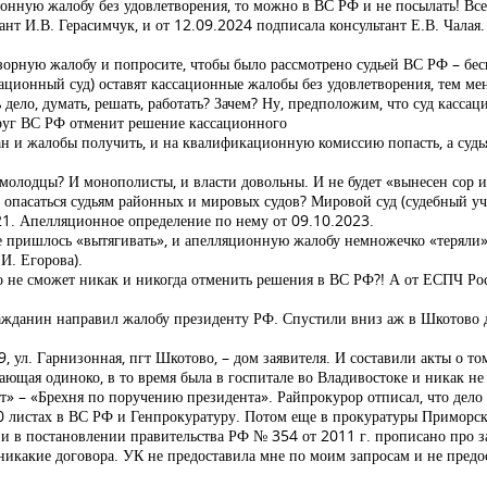
нную жалобу без удовлетворения, то можно в ВС РФ и не посылать! Все 
 И.В. Герасимчук, и от 12.09.2024 подписала консультант Е.В. Чалая.
зорную жалобу и попросите, чтобы было рассмотрено судьей ВС РФ – бес
ационный суд) оставят кассационные жалобы без удовлетворения, тем ме
ь дело, думать, решать, работать? Зачем? Ну, предположим, что суд кас
друг ВС РФ отменит решение кассационного
ан и жалобы получить, и на квалификационную комиссию попасть, а судья
– молодцы? И монополисты, и власти довольны. И не будет «вынесен сор 
о опасаться судьям районных и мировых судов? Мировой суд (судебный у
21. Апелляционное определение по нему от 09.10.2023.
 пришлось «вытягивать», и апелляционную жалобу немножечко «теряли»
И. Егорова).
то не сможет никак и никогда отменить решения в ВС РФ?! А от ЕСПЧ Ро
данин направил жалобу президенту РФ. Спустили вниз аж в Шкотово дл
ул. Гарнизонная, пгт Шкотово, – дом заявителя. И составили акты о том,
ающая одиноко, в то время была в госпитале во Владивостоке и никак не 
ест» – «Брехня по поручению президента». Райпрокурор отписал, что дело
60 листах в ВС РФ и Генпрокуратуру. Потом еще в прокуратуры Приморско
Ф и в постановлении правительства РФ № 354 от 2011 г. прописано про 
икакие договора. УК не предоставила мне по моим запросам и не предост