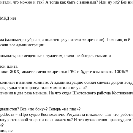
читали, что можно и так? А тогда как быть с законами? Или ну их? Без н
я МКД нет
о
дома (манометры убрали, а полотенцесушители «вырезали»). Полагаю, всё –
исали все администрации.
 комнаты, совмещенные с туалетом, стали необогреваемыми и
мой плита.
тники ЖКХ, можете смело «вырезать» ГВС и будете взыскивать 100%?!
ленный в ванной комнате. А администрацию обязал сделать догрев возд
оры, судьи это «пропустили мимо» или не учли?
чения в два раза меньше. На что судья Шкотовского райсуда Костюкеви
иалистов? Все «по боку»? Теперь «на глаз»?
АрсВест» – «Про судью Костюкевич». Результата никакого. Так что, раб
пература тепловой энергии не снижается»? И это «узаконено» правосудие
и?
ния, не