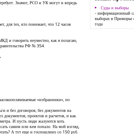
требует. Значит, РСО и УК могут и впредь
Суды и выборы
- информационный с
выборах в Приморье 
года
т, для тех, кто понимает, что 12 часов
МКД и говорить неуместно, как я полагаю,
 правительства РФ № 354.
ь
высокооплачиваемые «избранники», по
ги и без договоров, без документов на
з документов, проектов и расчетов, и как
метра. И пусть люди жалуются хоть
исать самим или кем попало. На мой взгляд,
отать? А тут еще и госпошлину со 150 руб.