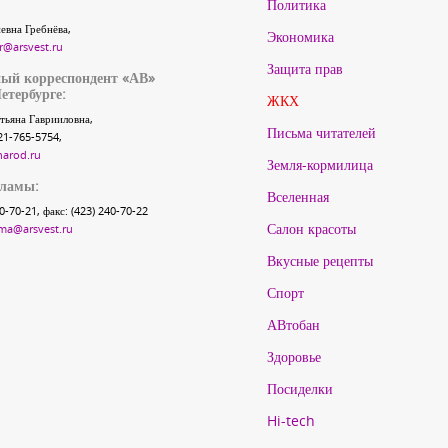
Политика
евна Гребнёва,
Экономика
r@arsvest.ru
Защита прав
ый корреспондент «АВ»
етербурге:
ЖКХ
тьяна Гаврииловна,
Письма читателей
21-765-5754,
narod.ru
Земля-кормилица
кламы:
Вселенная
40-70-21, факс: (423) 240-70-22
Салон красоты
ma@arsvest.ru
Вкусные рецепты
Спорт
АВтобан
Здоровье
Посиделки
Hi-tech