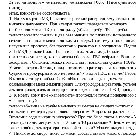
За что начислили – не известно, но взыскали 100%. И все суды пос
никогда!
Итак, конкретные обстоятельства:
1. На 75 квартир МКД – кочегарку, теплотрассу, систему отоплени
никаких документов. При «хапремонтах» переделали кочегарку
(выбросили котел ГВС), теплотрассу (убрали трубу ГВС и трубы
теплотрассы проложили в два раза меньше по площади поперечног
сечения, и не под землей в лотках, а поверху), систему отопления 
нарушение проектов, без проектов и расчетов и в ухудшение. Подп
2. В МКД раньше было ГВС, и в ванных комнатах работали
полотенцесушители, как элементы обогрева. ГВС «убрали». Ванные
холодными. Остались только начисления и взыскания судами 100%.
У меня – верхний этаж, и над потолком – сразу кровля, холодная зи
Судьям и прокурорам этого не понять? У них и ГВС, и тепло? Рабо
В мою квартиру прибыл ГосЖилИнспектор и выдал документ,
обязывающий меня демонтировать ЭлектроВодоНагреватель, установ
демонтировал, а администрация не проделала ничего. ГЖИ, прокур
3. К моему дому при «хапремонте» проложили трубы поперечного се
«...замена труб
теплоснабжения на трубы меньшего диаметра не свидетельствует о
снижении температуры тепловой энергии». А проекты, расчеты спец
Экономия ради шкурных интересов? Про это была статья в газете «
теплотрассе диаметром, хоть в 2 или в 10 раз меньше?! Ведь «тем
такое, вообще, температура тепловой энергии? Может, выдумка судь
4. Никакие договора никто со мной, собственником жилого помеще