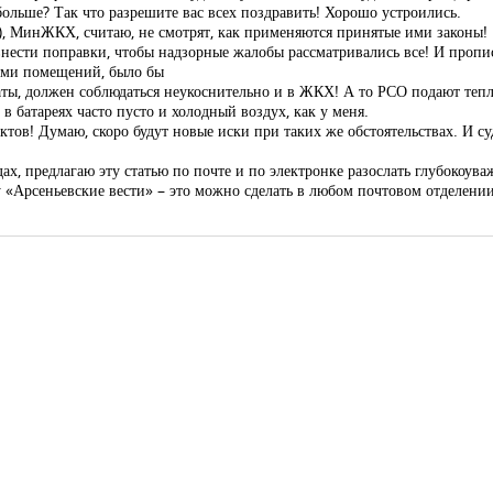
больше? Так что разрешите вас всех поздравить! Хорошо устроились.
..), МинЖКХ, считаю, не смотрят, как применяются принятые ими законы!
 внести поправки, чтобы надзорные жалобы рассматривались все! И проп
ами помещений, было бы
ты, должен соблюдаться неукоснительно и в ЖКХ! А то РСО подают тепло
в батареях часто пусто и холодный воздух, как у меня.
ов! Думаю, скоро будут новые иски при таких же обстоятельствах. И су
, предлагаю эту статью по почте и по электронке разослать глубокоува
ту «Арсеньевские вести» – это можно сделать в любом почтовом отделени