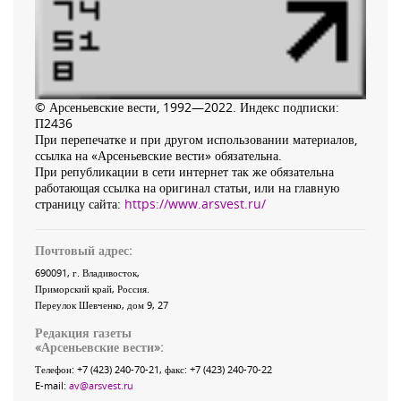
© Арсеньевские вести, 1992—2022. Индекс подписки:
П2436
При перепечатке и при другом использовании материалов,
ссылка на «Арсеньевские вести» обязательна.
При републикации в сети интернет так же обязательна
работающая ссылка на оригинал статьи, или на главную
страницу сайта:
https://www.arsvest.ru/
Почтовый адрес:
690091
, г.
Владивосток
,
Приморский край
,
Россия
.
Переулок Шевченко
, дом 9, 27
Редакция газеты
«
Арсеньевские вести
»:
Телефон:
+7 (423) 240-70-21
, факс:
+7 (423) 240-70-22
E-mail:
av@arsvest.ru