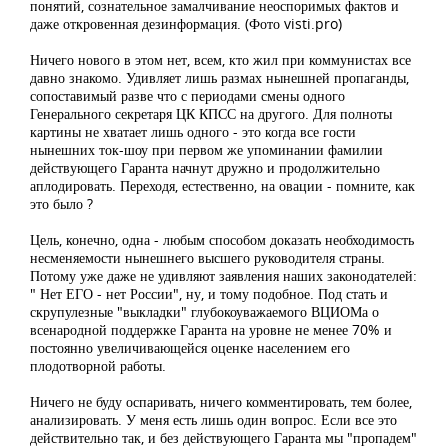
понятий, сознательное замалчивание неоспоримых фактов и
даже откровенная дезинформация. (Фото visti.pro)
Ничего нового в этом нет, всем, кто жил при коммунистах все
давно знакомо. Удивляет лишь размах нынешней пропаганды,
сопоставимый разве что с периодами смены одного
Генерального секретаря ЦК КПСС на другого. Для полноты
картины не хватает лишь одного - это когда все гости
нынешних ток-шоу при первом же упоминании фамилии
действующего Гаранта начнут дружно и продолжительно
аплодировать. Переходя, естественно, на овации - помните, как
это было ?
Цель, конечно, одна - любым способом доказать необходимость
несменяемости нынешнего высшего руководителя страны.
Потому уже даже не удивляют заявления наших законодателей:
" Нет ЕГО - нет России", ну, и тому подобное. Под стать и
скрупулезные "выкладки" глубокоуважаемого ВЦИОМа о
всенародной поддержке Гаранта на уровне не менее 70% и
постоянно увеличивающейся оценке населением его
плодотворной работы.
Ничего не буду оспаривать, ничего комментировать, тем более,
анализировать. У меня есть лишь один вопрос. Если все это
действительно так, и без действующего Гаранта мы "пропадем"