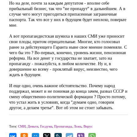
Но на деле, почти за каждым депутатом - вполне себе
прибыльный бизнес, так что "не пропадут" в дальнейшем. А в
случае чего могут пригодиться припасенные заграничные
паспорта. Так что все у них в будущем будет неплохо, поверьте
мне.
А вот пропагандистская шумиха в наших СМИ уже приносит
свои плоды, притом отрицательные. Многие, кто голосовал
ранее за действующего Гаранта ныне свое мнение поменяли. С
чего бы это ? Во-первых, конечно, уровень жизни, пенсионная
реформа. На все денег у государства не хватает, зато на
пропаганду - пожалуйста, в любом количестве. Ну и, в
довершение ко всему - проклятый вирус, неизвестно, чего
ждать в будущем.
И еще одно, очень важное обстоятельство. Почему народ
поддержал, может и не понимая до конца зачем, развал СССР и
смену общественно-политической формации ? Просто потому,
что устал жить в условиях, когда "думаем одно, говорим
другое, а делаем третье". Вот об этом не стоит забывать.
Теги:
СМИ
,
Деньги
,
Госдума
,
Пропаганда
,
Ложь
,
Вирус