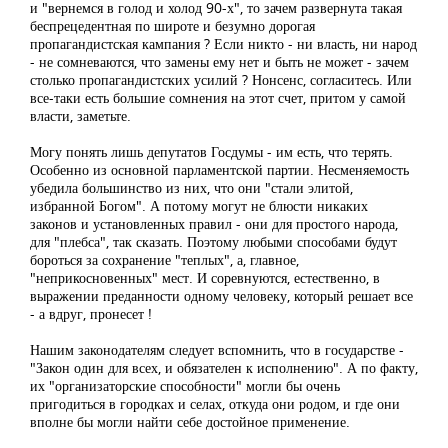
и "вернемся в голод и холод 90-х", то зачем развернута такая
беспрецедентная по широте и безумно дорогая
пропагандистская кампания ? Если никто - ни власть, ни народ
- не сомневаются, что замены ему нет и быть не может - зачем
столько пропагандистских усилий ? Нонсенс, согласитесь. Или
все-таки есть большие сомнения на этот счет, притом у самой
власти, заметьте.
Могу понять лишь депутатов Госдумы - им есть, что терять.
Особенно из основной парламентской партии. Несменяемость
убедила большинство из них, что они "стали элитой,
избранной Богом". А потому могут не блюсти никаких
законов и установленных правил - они для простого народа,
для "плебса", так сказать. Поэтому любыми способами будут
бороться за сохранение "теплых", а, главное,
"неприкосновенных" мест. И соревнуются, естественно, в
выражении преданности одному человеку, который решает все
- а вдруг, пронесет !
Нашим законодателям следует вспомнить, что в государстве -
"Закон один для всех, и обязателен к исполнению". А по факту,
их "организаторские способности" могли бы очень
пригодиться в городках и селах, откуда они родом, и где они
вполне бы могли найти себе достойное применение.