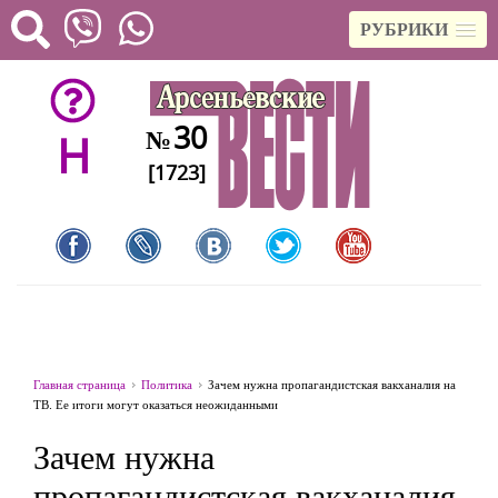
РУБРИКИ
30
№
H
[1723]
Главная страница
Политика
Зачем нужна пропагандистская вакханалия на
ТВ. Ее итоги могут оказаться неожиданными
Зачем нужна
пропагандистская вакханалия