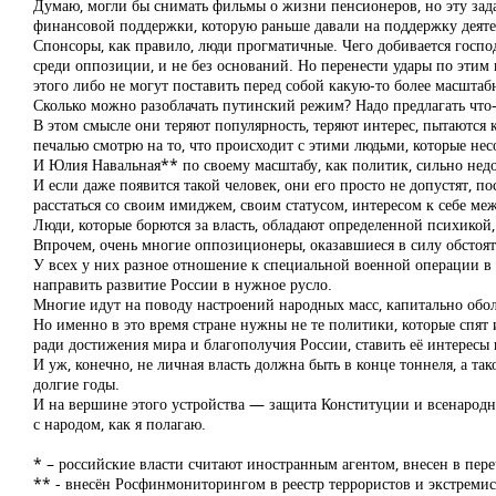
Думаю, могли бы снимать фильмы о жизни пенсионеров, но эту задач
финансовой поддержки, которую раньше давали на поддержку деяте
Спонсоры, как правило, люди прогматичные. Чего добивается госпо
среди оппозиции, и не без оснований. Но перенести удары по этим
этого либо не могут поставить перед собой какую-то более масштаб
Сколько можно разоблачать путинский режим? Надо предлагать что-
В этом смысле они теряют популярность, теряют интерес, пытаются
печалью смотрю на то, что происходит с этими людьми, которые не
И Юлия Навальная** по своему масштабу, как политик, сильно недо
И если даже появится такой человек, они его просто не допустят, п
расстаться со своим имиджем, своим статусом, интересом к себе м
Люди, которые борются за власть, обладают определенной психикой, о
Впрочем, очень многие оппозиционеры, оказавшиеся в силу обстояте
У всех у них разное отношение к специальной военной операции в 
направить развитие России в нужное русло.
Многие идут на поводу настроений народных масс, капитально обо
Но именно в это время стране нужны не те политики, которые спят и
ради достижения мира и благополучия России, ставить её интересы
И уж, конечно, не личная власть должна быть в конце тоннеля, а т
долгие годы.
И на вершине этого устройства — защита Конституции и всенародны
с народом, как я полагаю.
* – российские власти считают иностранным агентом, внесен в пере
** - внесён Росфинмониторингом в реестр террористов и экстремис