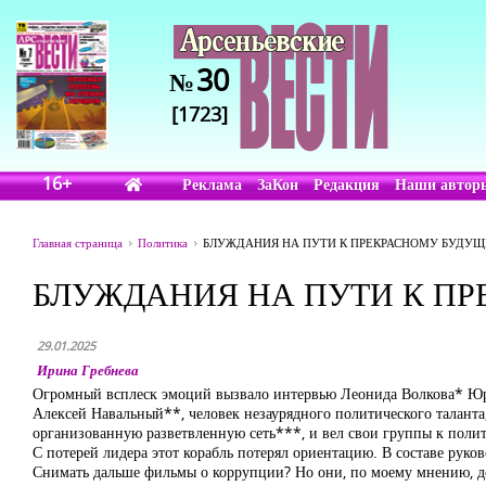
30
№
[1723]
16+
Реклама
ЗаКон
Редакция
Наши автор
Главная страница
Политика
БЛУЖДАНИЯ НА ПУТИ К ПРЕКРАСНОМУ БУДУ
БЛУЖДАНИЯ НА ПУТИ К П
29.01.2025
Ирина Гребнева
Огромный всплеск эмоций вызвало интервью Леонида Волкова* 
Алексей Навальный**, человек незаурядного политического таланта
организованную разветвленную сеть***, и вел свои группы к поли
С потерей лидера этот корабль потерял ориентацию. В составе руко
Снимать дальше фильмы о коррупции? Но они, по моему мнению, до