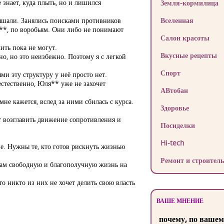
 знает, куда плыть, но и лишился
Земля-кормилица
лышали. Занялись поисками противников
Вселенная
й**, по воробьям. Они либо не понимают
Салон красоты
ить пока не могут.
Вкусные рецепты
о, но это неизбежно. Поэтому я с легкой
Спорт
и эту структуру у неё просто нет.
 естественно, Юля** уже не захочет
АВтобан
мне кажется, вслед за ними сбилась с курса.
Здоровье
т возглавить движение сопротивления и
Посиделки
Hi-tech
не. Нужны те, кто готов рискнуть жизнью
Ремонт и строитель
данам свободную и благополучную жизнь на
о никто из них не хочет делить свою власть
ВАШЕ МНЕНИЕ
почему, по вашем