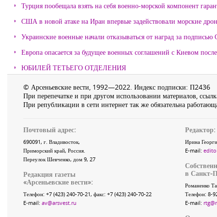
Турция пообещала взять на себя военно-морской компонент гара
США в новой атаке на Иран впервые задействовали морские дро
Украинские военные начали отказываться от наград за подписью 
Европа опасается за будущее военных соглашений с Киевом после
ЮБИЛЕЙ ТЕТЬЕГО ОТДЕЛЕНИЯ
© Арсеньевские вести, 1992—2022. Индекс подписки: П2436
При перепечатке и при другом использовании материалов, ссылка
При републикации в сети интернет так же обязательна работающа
Почтовый адрес:
Редактор:
690091
, г.
Владивосток
,
Ирина Георги
Приморский край
,
Россия
.
E-mail:
edito
Переулок Шевченко
, дом 9, 27
Собственн
в Санкт-П
Редакция газеты
«
Арсеньевские вести
»:
Романенко Та
Телефон:
+7 (423) 240-70-21
, факс:
+7 (423) 240-70-22
Телефон: 8-9
E-mail:
av@arsvest.ru
E-mail:
rtg@