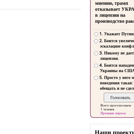
мнению, трамп
отказывает УКР
в лицензии на
производство рак
1. Уважает Путин
2. Боится увелич
эскалацию конфл
3. Никому не дает
лицензии.
4. Боится нападе
Украины на СШ
5. Просто у него 
поведения такая:
обещать и не сдел
Всего проголосовало
1 человек
Прошлые опросы
Наши проект