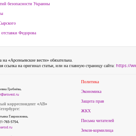
нтий безопасности Украины
ны
Сырского
 отставки Федорова
 на «Арсеньевские вести» обязательна.
я ссылка на оригинал статьи, или на главную страницу сайта:
https://w
Политика
евна Гребнёва,
Экономика
r@arsvest.ru
Защита прав
ый корреспондент «АВ»
етербурге:
ЖКХ
тьяна Гаврииловна,
Письма читателей
21-765-5754,
narod.ru
Земля-кормилица