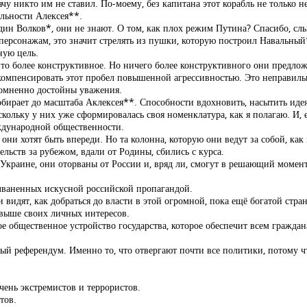
у никто им не ставил. По-моему, без капитана этот корабль не только не
льности Алексея**.
дин Волков*, они не знают. О том, как плох режим Путина? Спасибо, с
 персонажам, это значит стрелять из пушки, которую построил Навальны
ную цель.
то более конструктивное. Но ничего более конструктивного они предлож
 компенсировать этот пробел повышенной агрессивностью. Это неправильн
сомненно достойны уважения.
бирает до масштаба Аклексея**. Способности вдохновить, насытить идеям
оскольку у них уже сформировалась своя номенклатура, как я полагаю. И,
еждународной общественности.
ни хотят быть впереди. Но та колонна, которую они ведут за собой, как 
льств за рубежом, вдали от Родины, сбились с курса.
Украине, они оторваны от России и, вряд ли, смогут в решающий момен
лваненных искусной российской пропагандой.
 видят, как добраться до власти в этой огромной, пока ещё богатой стра
 выше своих личных интересов.
акое общественное устройство государства, которое обеспечит всем граж
й референдум. Именно то, что отвергают почти все политики, потому чт
чень экстремистов и террористов.
тов.