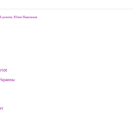
й режим
,
Юлия Навальная
riot
 Украины
ет