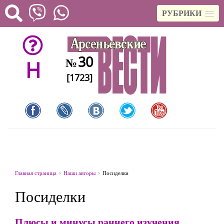
РУБРИКИ
30
№
H
[1723]
Главная страница
Наши авторы
Посиделки
Посиделки
Плюсы и минусы раннего изучения