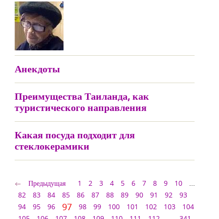
Анекдоты
Преимущества Таиланда, как
туристического направления
Какая посуда подходит для
стеклокерамики
Предыдущая
1
2
3
4
5
6
7
8
9
10
...
82
83
84
85
86
87
88
89
90
91
92
93
97
94
95
96
98
99
100
101
102
103
104
105
106
107
108
109
110
111
112
...
341