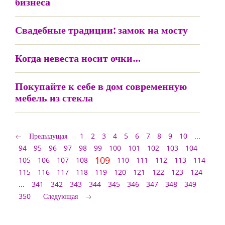
бизнеса
Свадебные традиции: замок на мосту
Когда невеста носит очки…
Покупайте к себе в дом современную
мебель из стекла
Предыдущая
1
2
3
4
5
6
7
8
9
10
...
94
95
96
97
98
99
100
101
102
103
104
109
105
106
107
108
110
111
112
113
114
115
116
117
118
119
120
121
122
123
124
...
341
342
343
344
345
346
347
348
349
350
Следующая