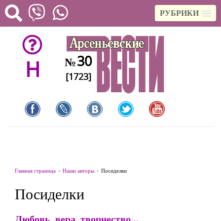
РУБРИКИ
30
№
H
[1723]
Главная страница
Наши авторы
Посиделки
Посиделки
Любовь, вера, творчество…