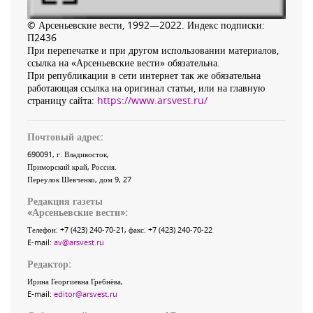
© Арсеньевские вести, 1992—2022. Индекс подписки:
П2436
При перепечатке и при другом использовании материалов,
ссылка на «Арсеньевские вести» обязательна.
При републикации в сети интернет так же обязательна
работающая ссылка на оригинал статьи, или на главную
страницу сайта:
https://www.arsvest.ru/
Почтовый адрес:
690091
, г.
Владивосток
,
Приморский край
,
Россия
.
Переулок Шевченко
, дом 9, 27
Редакция газеты
«
Арсеньевские вести
»:
Телефон:
+7 (423) 240-70-21
, факс:
+7 (423) 240-70-22
E-mail:
av@arsvest.ru
Редактор:
Ирина Георгиевна Гребнёва,
E-mail:
editor@arsvest.ru