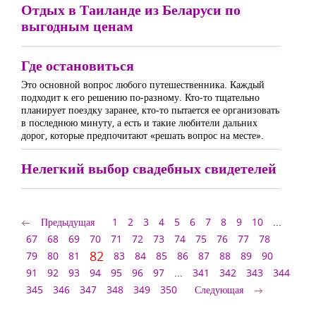
Отдых в Таиланде из Беларуси по
выгодным ценам
Где остановиться
Это основной вопрос любого путешественника. Каждый
подходит к его решению по-разному. Кто-то тщательно
планирует поездку заранее, кто-то пытается ее организовать
в последнюю минуту, а есть и такие любители дальних
дорог, которые предпочитают «решать вопрос на месте».
Нелегкий выбор свадебных свидетелей
Предыдущая
1
2
3
4
5
6
7
8
9
10
...
67
68
69
70
71
72
73
74
75
76
77
78
82
79
80
81
83
84
85
86
87
88
89
90
91
92
93
94
95
96
97
...
341
342
343
344
345
346
347
348
349
350
Следующая