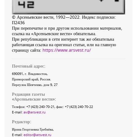
© Арсеньевские вести, 1992—2022. Индекс подписки:
П2436
При перепечатке и при другом использовании материалов,
ссылка на «Арсеньевские вести» обязательна.
При републикации в сети интернет так же обязательна
работающая ссылка на оригинал статьи, или на главную
страницу сайта:
https://www.arsvest.ru/
Почтовый адрес:
690091
, г.
Владивосток
,
Приморский край
,
Россия
.
Переулок Шевченко
, дом 9, 27
Редакция газеты
«
Арсеньевские вести
»:
Телефон:
+7 (423) 240-70-21
, факс:
+7 (423) 240-70-22
E-mail:
av@arsvest.ru
Редактор:
Ирина Георгиевна Гребнёва,
E-mail:
editor@arsvest.ru