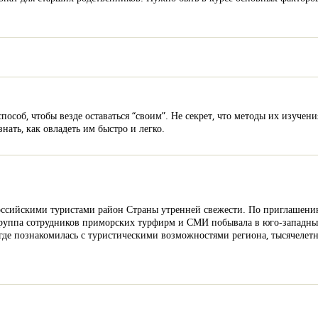
особ, чтобы везде оставаться “своим”. Не секрет, что методы их изучен
нать, как овладеть им быстро и легко.
российскими туристами район Страны утренней свежести. По приглашен
 группа сотрудников приморских турфирм и СМИ побывала в юго-западн
где познакомилась с туристическими возможностями региона, тысячелетне