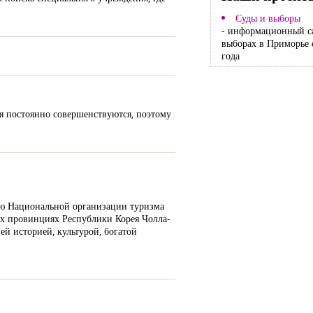
Суды и выборы
- информационный с
выборах в Приморье 
года
ия постоянно совершенствуются, поэтому
ию Национальной организации туризма
ых провинциях Республики Корея Чолла-
й историей, культурой, богатой