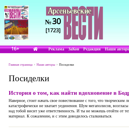
30
№
[1723]
16+
Реклама
ЗаКон
Редакция
Наши автор
Главная страница
Наши авторы
Посиделки
Посиделки
История о том, как найти вдохновение в Бод
Наверное, стоит начать свое повествование с того, что творческим 
катастрофически не хватает уединения. Шум мегаполисов, возгласы п
над тобой висит уже ответственность. И ты не можешь отойти от те
материал. К сожалению, и с этим доводилось сталкиваться.