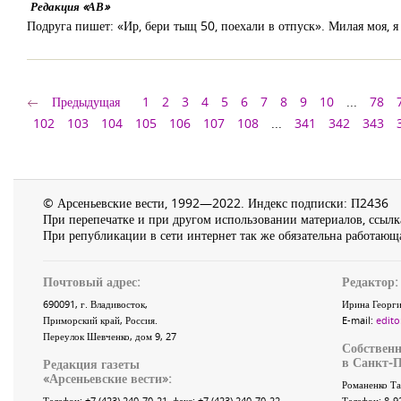
Редакция «АВ»
Подруга пишет: «Ир, бери тыщ 50, поехали в отпуск». Милая моя, я
Предыдущая
1
2
3
4
5
6
7
8
9
10
...
78
102
103
104
105
106
107
108
...
341
342
343
© Арсеньевские вести, 1992—2022. Индекс подписки: П2436
При перепечатке и при другом использовании материалов, ссылка
При републикации в сети интернет так же обязательна работающа
Почтовый адрес:
Редактор:
690091
, г.
Владивосток
,
Ирина Георги
Приморский край
,
Россия
.
E-mail:
edito
Переулок Шевченко
, дом 9, 27
Собственн
в Санкт-П
Редакция газеты
«
Арсеньевские вести
»:
Романенко Та
Телефон:
+7 (423) 240-70-21
, факс:
+7 (423) 240-70-22
Телефон: 8-9