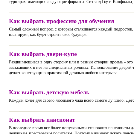
турнирах, имеющих следующие форматы: Сит энд Гоу и Винфоллы,
Как выбрать профессию для обучения
Самый сложный вопрос, с которым сталкивается каждый подросток, –
планирует, как будет строить свое будущее.
Как выбрать двери-купе
Раздвигающиеся в одну сторону или в разные створки проема – это
заезжающих в нее на специальных роликах. Использование дверей-
делает конструкцию практичной деталью любого интерьера.
Как выбрать детскую мебель
Каждый хочет для своего любимого чада всего самого лучшего. Детс
Как выбрать пансионат
В последнее время все более популярными становятся пансионаты 
дедушкам, престарелым родителям. Поэтому начинают искать панси