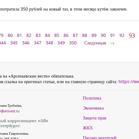
 потратила 350 рублей на новый таз, в этом месяце кутёж закончен.
93
79
80
81
82
83
84
85
86
87
88
89
90
91
92
344
345
346
347
348
349
350
Следующая
 на «Арсеньевские вести» обязательна.
я ссылка на оригинал статьи, или на главную страницу сайта:
https://w
Политика
евна Гребнёва,
Экономика
r@arsvest.ru
Защита прав
ый корреспондент «АВ»
етербурге:
ЖКХ
тьяна Гаврииловна,
Письма читателей
21-765-5754,