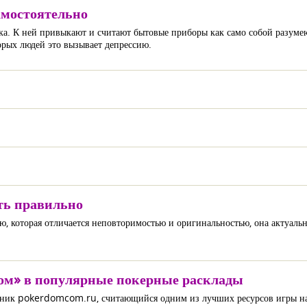
амостоятельно
ка. К ней привыкают и считают бытовые приборы как само собой разумею
орых людей это вызывает депрессию.
ть правильно
 которая отличается неповторимостью и оригинальностью, она актуальна
дом» в популярные покерные расклады
точник pokerdomcom.ru, считающийся одним из лучших ресурсов игры н