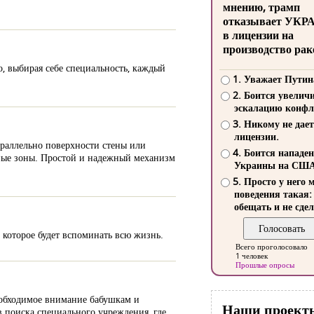
мнению, трамп
отказывает УКР
в лицензии на
производство рак
о, выбирая себе специальность, каждый
1. Уважает Путин
2. Боится увелич
эскалацию конфл
3. Никому не дает
лицензии.
араллельно поверхности стены или
4. Боится нападе
ьные зоны. Простой и надежный механизм
Украины на СШ
5. Просто у него 
поведения такая:
обещать и не сдел
 которое будет вспоминать всю жизнь.
Всего проголосовало
1 человек
Прошлые опросы
еобходимое внимание бабушкам и
Наши проект
 поиска специального учреждения, где