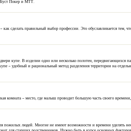
 Буст Покер и МТТ.
 как сделать правильный выбор профессии. Это обуславливается тем, чт
 двери купе. В изделии одно или несколько полотен, передвигающихся п
купе – удобный и рациональный метод разделения территории на отдел
кая комната – место, где малыш проводит большую часть своего времени,
для пожилых людей. Многие не имеют возможности и времени уделять н
онат для старших родственников. Нужно быть в курсе основных факторов