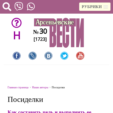
РУБРИКИ
30
№
H
[1723]
Главная страница
Наши авторы
Посиделки
Посиделки
Как составить цель и выполнить ее