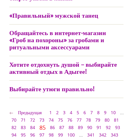
«Правильный» мужской танец
Обращайтесь в интернет-магазин
«Гроб на похороны» за гробами и
ритуальными аксессуарами
Хотите отдохнуть душой – выбирайте
активный отдых в Адыгее!
Выбирайте утюги правильно!
Предыдущая
1
2
3
4
5
6
7
8
9
10
...
70
71
72
73
74
75
76
77
78
79
80
81
85
82
83
84
86
87
88
89
90
91
92
93
94
95
96
97
98
99
100
...
341
342
343