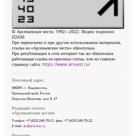
© Арсеньевские вести, 1992—2022. Индекс подписки:
П2436
При перепечатке и при другом использовании материалов,
ссылка на «Арсеньевские вести» обязательна.
При републикации в сети интернет так же обязательна
работающая ссылка на оригинал статьи, или на главную
страницу сайта:
https://www.arsvest.ru/
Почтовый адрес:
690091
, г.
Владивосток
,
Приморский край
,
Россия
.
Переулок Шевченко
, дом 9, 27
Редакция газеты
«
Арсеньевские вести
»:
Телефон:
+7 (423) 240-70-21
, факс:
+7 (423) 240-70-22
E-mail:
av@arsvest.ru
Редактор: