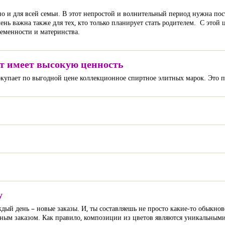
но и для всей семьи. В этот непростой и волнительный период нужна пос
нь важна также для тех, кто только планирует стать родителем. С этой
еменности и материнства.
т имеет высокую ценность
окупает по выгодной цене коллекционное спиртное элитных марок. Это п
у
ждый день – новые заказы. И, ты составляешь не просто какие-то обыкн
орным заказом. Как правило, композиции из цветов являются уникальными