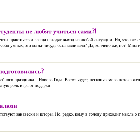
студенты не любят учиться сами?!
енты практически всегда находят выход из любой ситуации. Но, что касает
собо умных, это когда-нибудь останавливало? Да, кончено же, нет! Мног
 подготовились?
ебного праздника – Нового Года. Время чудес, нескончаемого потока жела
жную роль играют подарки.
жалюзи
тствуют занавески и шторы. Но, редко, кому в голову приходит мысль о