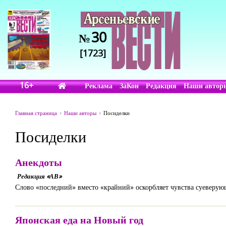
30
№
[1723]
16+
Реклама
ЗаКон
Редакция
Наши автор
Главная страница
Наши авторы
Посиделки
Посиделки
Анекдоты
Редакция «АВ»
Слово «последний» вместо «крайний» оскорбляет чувства суеверую
Японская еда на Новый год