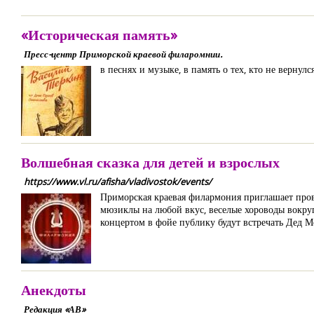
«Историческая память»
Пресс-центр Приморской краевой филаромнии.
в песнях и музыке, в память о тех, кто не вернул
Волшебная сказка для детей и взрослых
https://www.vl.ru/afisha/vladivostok/events/
Приморская краевая филармония приглашает пров
мюзиклы на любой вкус, веселые хороводы вокру
концертом в фойе публику будут встречать Дед М
Анекдоты
Редакция «АВ»