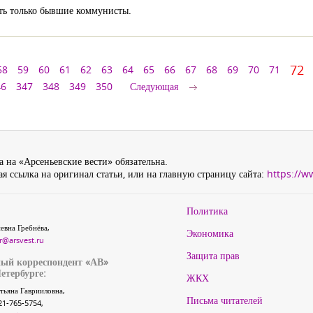
ть только бывшие коммунисты.
72
58
59
60
61
62
63
64
65
66
67
68
69
70
71
46
347
348
349
350
Следующая
 на «Арсеньевские вести» обязательна.
я ссылка на оригинал статьи, или на главную страницу сайта:
https://w
Политика
евна Гребнёва,
Экономика
r@arsvest.ru
Защита прав
ый корреспондент «АВ»
етербурге:
ЖКХ
тьяна Гаврииловна,
Письма читателей
21-765-5754,