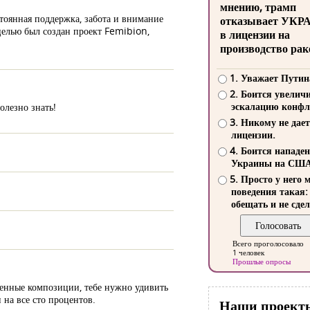
мнению, трамп
тоянная поддержка, забота и внимание
отказывает УКР
 целью был создан проект Femibion,
в лицензии на
производство рак
1. Уважает Путин
2. Боится увелич
эскалацию конфл
олезно знать!
3. Никому не дает
лицензии.
4. Боится нападе
Украины на СШ
5. Просто у него 
поведения такая:
обещать и не сдел
Всего проголосовало
1 человек
Прошлые опросы
овенные композиции, тебе нужно удивить
 на все сто процентов.
Наши проект