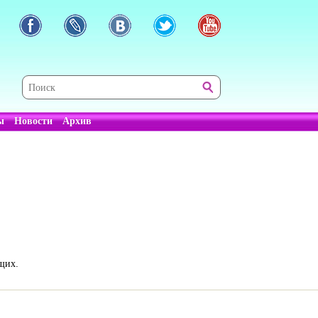
ы
Новости
Архив
щих.