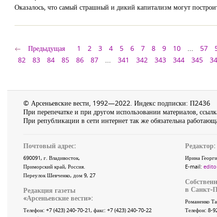
Оказалось, что самый страшный и дикий капитализм могут построи
Предыдущая
1
2
3
4
5
6
7
8
9
10
...
57
82
83
84
85
86
87
...
341
342
343
344
345
3
© Арсеньевские вести, 1992—2022. Индекс подписки: П2436
При перепечатке и при другом использовании материалов, ссылка
При републикации в сети интернет так же обязательна работающа
Почтовый адрес:
Редактор:
690091
, г.
Владивосток
,
Ирина Георги
Приморский край
,
Россия
.
E-mail:
edito
Переулок Шевченко
, дом 9, 27
Собственн
в Санкт-П
Редакция газеты
«
Арсеньевские вести
»:
Романенко Та
Телефон:
+7 (423) 240-70-21
, факс:
+7 (423) 240-70-22
Телефон: 8-9