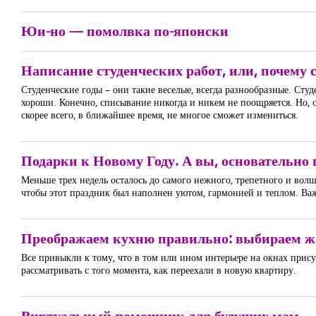
Юи-но — помолвка по-японски
Написание студенческих работ, или, почему 
Студенческие годы – они такие веселые, всегда разнообразные. Студ
хороши. Конечно, списывание никогда и никем не поощряется. Но, о
скорее всего, в ближайшее время, не многое сможет измениться.
Подарки к Новому Году. А вы, основательно
Меньше трех недель осталось до самого нежного, трепетного и волш
чтобы этот праздник был наполнен уютом, гармонией и теплом. Ва
Преображаем кухню правильно: выбираем 
Все привыкли к тому, что в том или ином интерьере на окнах прису
рассматривать с того момента, как переехали в новую квартиру.
Виртуальный помощник для будущих мам