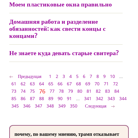
Моем пластиковые окна правильно
Домашняя работа и разделение
обязанностей: как свести концы с
концами?
Не знаете куда девать старые свитера?
Предыдущая
1
2
3
4
5
6
7
8
9
10
...
61
62
63
64
65
66
67
68
69
70
71
72
76
73
74
75
77
78
79
80
81
82
83
84
85
86
87
88
89
90
91
...
341
342
343
344
345
346
347
348
349
350
Следующая
почему, по вашему мнению, трамп отказывает