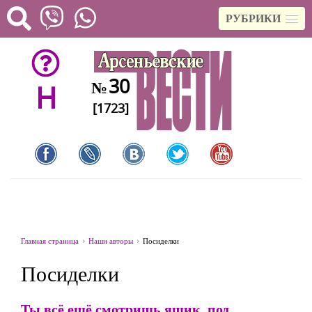
РУБРИКИ
30
№
H
[1723]
Главная страница
Наши авторы
Посиделки
Посиделки
Ты всё ещё смотришь ящик, под