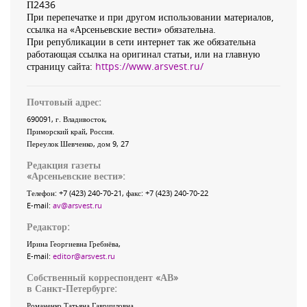
П2436
При перепечатке и при другом использовании материалов,
ссылка на «Арсеньевские вести» обязательна.
При републикации в сети интернет так же обязательна
работающая ссылка на оригинал статьи, или на главную
страницу сайта:
https://www.arsvest.ru/
Почтовый адрес:
690091
, г.
Владивосток
,
Приморский край
,
Россия
.
Переулок Шевченко
, дом 9, 27
Редакция газеты
«
Арсеньевские вести
»:
Телефон:
+7 (423) 240-70-21
, факс:
+7 (423) 240-70-22
E-mail:
av@arsvest.ru
Редактор:
Ирина Георгиевна Гребнёва,
E-mail:
editor@arsvest.ru
Собственный корреспондент «АВ»
в Санкт-Петербурге:
Романенко Татьяна Гаврииловна,