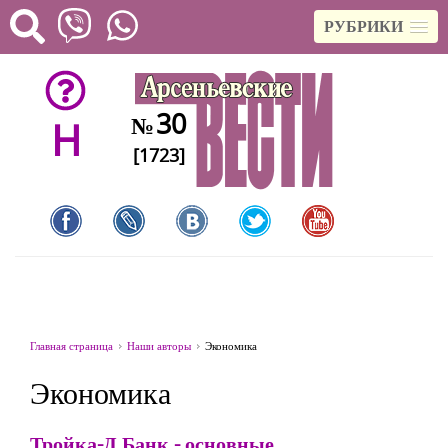
РУБРИКИ
30
№
H
[1723]
Главная страница
Наши авторы
Экономика
Экономика
Тройка-Д Банк - основные