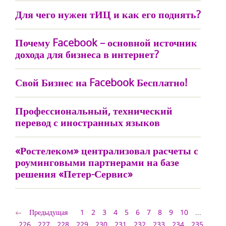
Для чего нужен тИЦ и как его поднять?
Почему Facebook – основной источник
дохода для бизнеса в интернет?
Свой Бизнес на Facebook Бесплатно!
Профессиональный, технический
перевод с иностранных языков
«Ростелеком» централизовал расчеты с
роуминговыми партнерами на базе
решения «Петер-Сервис»
Предыдущая
1
2
3
4
5
6
7
8
9
10
...
226
227
228
229
230
231
232
233
234
235