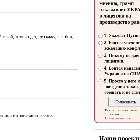
мнению, трамп
отказывает УКР
в лицензии на
производство рак
1. Уважает Путин
кой, хотя и одет, не скажу, как бич,
2. Боится увелич
эскалацию конфл
3. Никому не дает
лицензии.
4. Боится нападе
Украины на СШ
5. Просто у него 
поведения такая:
обещать и не сдел
Всего проголосовало
1 человек
венной интенсивной работе.
Прошлые опросы
Наши проект