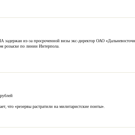
А задержан из-за просроченной визы экс-директор ОАО «Дальневосточн
ом розыске по линии Интерпола.
 рублей
ает, что «резервы растратили на милитаристские понты».