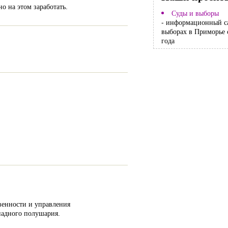
о на этом заработать.
Суды и выборы
- информационный с
выборах в Приморье 
года
венности и управления
падного полушария.