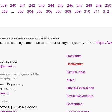
239
240
241
242
243
244
245
246
247
248
249
250
268
...
303
304
305
306
307
308
309
310
311
312
 на «Арсеньевские вести» обязательна.
я ссылка на оригинал статьи, или на главную страницу сайта:
https://w
Политика
евна Гребнёва,
Экономика
r@arsvest.ru
Защита прав
ый корреспондент «АВ»
етербурге:
ЖКХ
тьяна Гаврииловна,
Письма читателей
21-765-5754,
narod.ru
Земля-кормилица
кламы:
Вселенная
40-70-21, факс: (423) 240-70-22
Салон красоты
ma@arsvest.ru