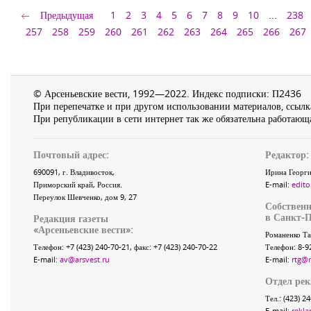
Предыдущая
1
2
3
4
5
6
7
8
9
10
...
238
257
258
259
260
261
262
263
264
265
266
267
© Арсеньевские вести, 1992—2022. Индекс подписки: П2436
При перепечатке и при другом использовании материалов, ссылка
При републикации в сети интернет так же обязательна работающа
Почтовый адрес:
Редактор:
690091
, г.
Владивосток
,
Ирина Георги
Приморский край
,
Россия
.
E-mail:
edito
Переулок Шевченко
, дом 9, 27
Собственн
в Санкт-П
Редакция газеты
«
Арсеньевские вести
»:
Романенко Та
Телефон:
+7 (423) 240-70-21
, факс:
+7 (423) 240-70-22
Телефон: 8-9
E-mail:
av@arsvest.ru
E-mail:
rtg@
Отдел ре
Тел.: (423) 2
E-mail:
rekla