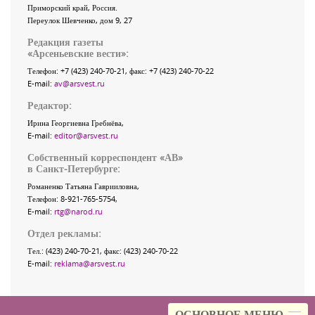
Приморский край
,
Россия
.
Переулок Шевченко
, дом 9, 27
Редакция газеты
«
Арсеньевские вести
»:
Телефон:
+7 (423) 240-70-21
, факс:
+7 (423) 240-70-22
E-mail:
av@arsvest.ru
Редактор:
Ирина Георгиевна Гребнёва,
E-mail:
editor@arsvest.ru
Собственный корреспондент «АВ»
в Санкт-Петербурге:
Романенко Татьяна Гаврииловна,
Телефон: 8-921-765-5754,
E-mail:
rtg@narod.ru
Отдел рекламы:
Тел.: (423) 240-70-21, факс: (423) 240-70-22
E-mail:
reklama@arsvest.ru
ОСНОВНОЕ МЕНЮ