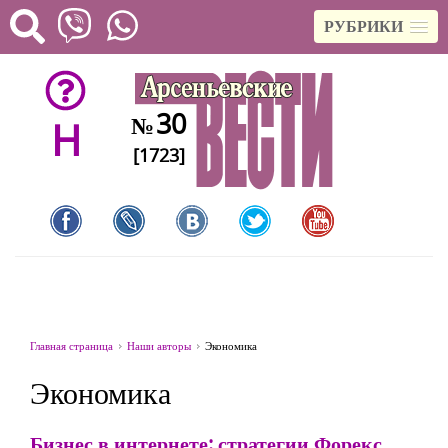
РУБРИКИ
30
№
H
[1723]
Главная страница
Наши авторы
Экономика
Экономика
Бизнес в интернете: стратегии Форекс