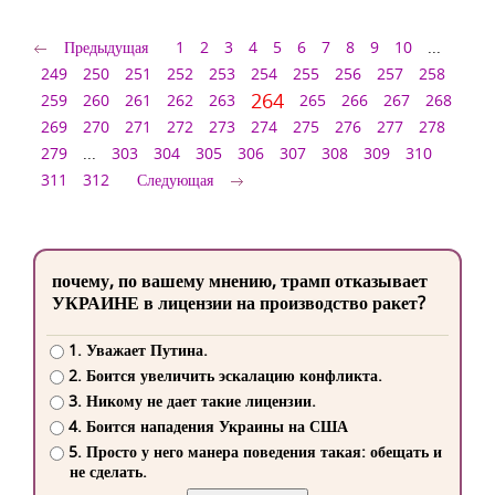
Предыдущая
1
2
3
4
5
6
7
8
9
10
...
249
250
251
252
253
254
255
256
257
258
264
259
260
261
262
263
265
266
267
268
269
270
271
272
273
274
275
276
277
278
279
...
303
304
305
306
307
308
309
310
311
312
Следующая
почему, по вашему мнению, трамп отказывает
УКРАИНЕ в лицензии на производство ракет?
1. Уважает Путина.
2. Боится увеличить эскалацию конфликта.
3. Никому не дает такие лицензии.
4. Боится нападения Украины на США
5. Просто у него манера поведения такая: обещать и
не сделать.