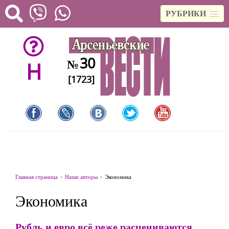
РУБРИКИ
30
№
H
[1723]
Главная страница
Наши авторы
Экономика
Экономика
Рубль и евро всё реже расцениваются