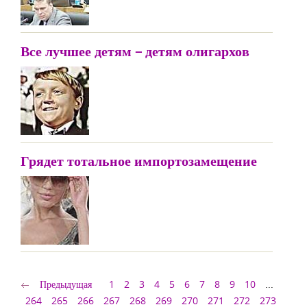
Все лучшее детям – детям олигархов
Грядет тотальное импортозамещение
Предыдущая
1
2
3
4
5
6
7
8
9
10
...
264
265
266
267
268
269
270
271
272
273