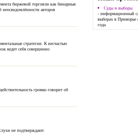
умента биржевой торговли как бинарные
Суды и выборы
й неосведомлённости авторов
- информационный с
выборах в Приморье 
года
ментальные стратегии. К несчастью
ынок ведет себя совершенно
действительность громко говорит об
 слухи не подтверждают.