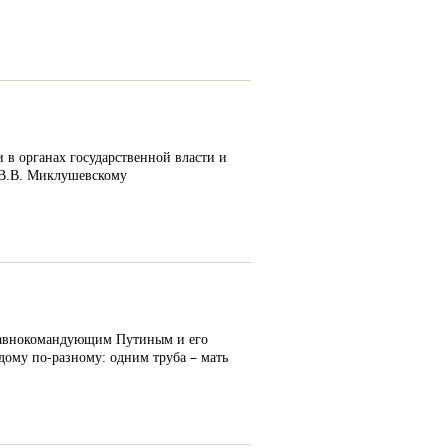
в органах государственной власти и
 В.В. Миклушевскому
главнокомандующим Путиным и его
ждому по-разному: одним труба – мать