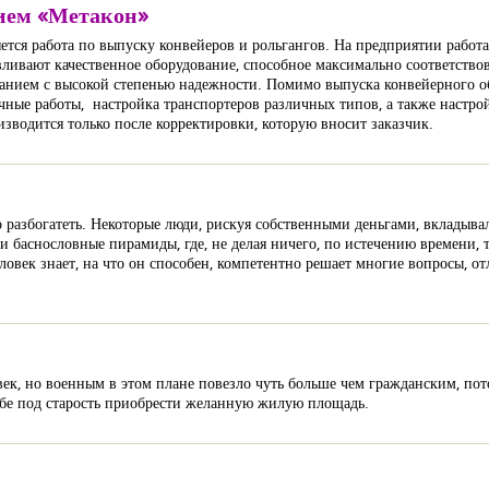
тием «Метакон»
тся работа по выпуску конвейеров и рольгангов. На предприятии работ
вают качественное оборудование, способное максимально соответствов
ием с высокой степенью надежности. Помимо выпуска конвейерного об
чные работы, настройка транспортеров различных типов, а также настр
зводится только после корректировки, которую вносит заказчик.
о разбогатеть. Некоторые люди, рискуя собственными деньгами, вкладывал
 баснословные пирамиды, где, не делая ничего, по истечению времени, 
овек знает, на что он способен, компетентно решает многие вопросы, от
ек, но военным в этом плане повезло чуть больше чем гражданским, по
ебе под старость приобрести желанную жилую площадь.