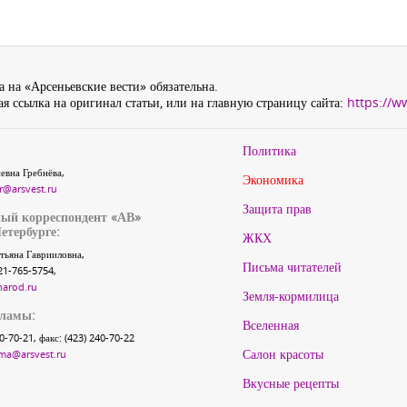
 на «Арсеньевские вести» обязательна.
я ссылка на оригинал статьи, или на главную страницу сайта:
https://w
Политика
евна Гребнёва,
Экономика
r@arsvest.ru
Защита прав
ый корреспондент «АВ»
етербурге:
ЖКХ
тьяна Гаврииловна,
Письма читателей
21-765-5754,
narod.ru
Земля-кормилица
кламы:
Вселенная
40-70-21, факс: (423) 240-70-22
Салон красоты
ma@arsvest.ru
Вкусные рецепты