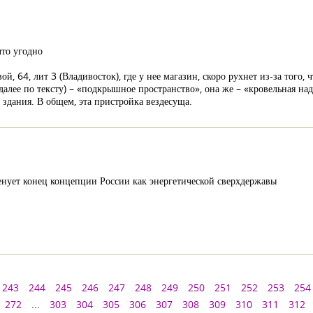
что угодно
ой, 64, лит 3 (Владивосток), где у нее магазин, скоро рухнет из-за того,
далее по тексту) – «подкрышное пространство», она же – «кровельная над
 здания. В общем, эта пристройка вездесуща.
енует конец концепции России как энергетической сверхдержавы
243
244
245
246
247
248
249
250
251
252
253
254
272
...
303
304
305
306
307
308
309
310
311
312