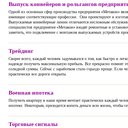
Выпуск конвейеров и рольгангов предприя
Одной из основных сфер производства предприятия «Метакон» являе
имеющие соответствующие профессии. Они проектируют и изготавли
Выпускаемые конвейерные линии отличаются несложным обслуживан
специалистов предприятия «Метакон» входят ремонтные и установо
заметить, что подключение с монтажом выпускаемых устройств прои
Трейдинг
Скорее всего, каждый человек задумывался о том, как быстро и легк
надежде получить максимальную прибыль. Все прекрасно помнят эти
солидной суммы. Сейчас с заработком стало гораздо проще. Если чел
практически все дороги открыты.
Военная ипотека
Получить квартиру в наше время мечтает практически каждый челов
ипотеке. Некоторым, приходится копить деньги всю жизнь, чтобы с
Торговые сигналы