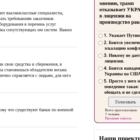
мнению, трамп
отказывает УКР
ают высококлассные специалисты,
в лицензии на
ать требованиям заказчиков.
производство рак
орудования в перечень услуг
ойка сопутствующих им систем. Важно
1. Уважает Путин
2. Боится увелич
эскалацию конфл
3. Никому не дает
лицензии.
и свои средства и сбережения, в
4. Боится нападе
ты становишься обладателем весьма
Украины на СШ
лично справляется с людьми, для него
5. Просто у него 
поведения такая:
обещать и не сдел
тому что существуют банки по военной
Всего проголосовало
1 человек
Прошлые опросы
Наши проект