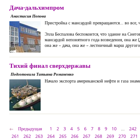
Дача-дальхимпром
Анастасия Попова
Пристройка с мансардой превращаются... во все, 
Элла Беспалова беспокоится, что здание на Снегов
мансардой непонятного года возведения, она же (
она же – дача, она же – лестничный марш другого
Тихий финал сверхдержавы
Подготовила Татьяна Романенко
Начало экспорта американской нефти и газа знам
Предыдущая
1
2
3
4
5
6
7
8
9
10
...
242
261
262
263
264
265
266
267
268
269
270
271