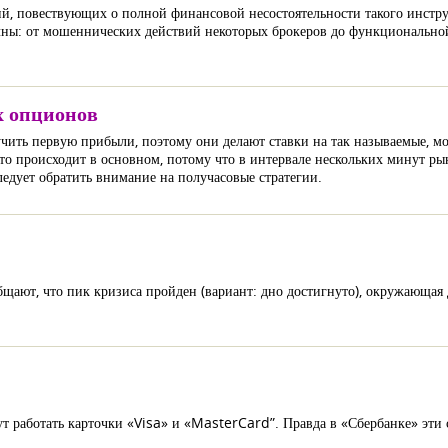
ций, повествующих о полной финансовой несостоятельности такого инстр
ны: от мошеннических действий некоторых брокеров до функционально
х опционов
чить первую прибыли, поэтому они делают ставки на так называемые, мо
 Это происходит в основном, потому что в интервале нескольких минут р
ледует обратить внимание на получасовые стратегии.
бщают, что пик кризиса пройден (вариант: дно достигнуто), окружающая 
нут работать карточки «Visa» и «MasterCard”. Правда в «Сбербанке» эти