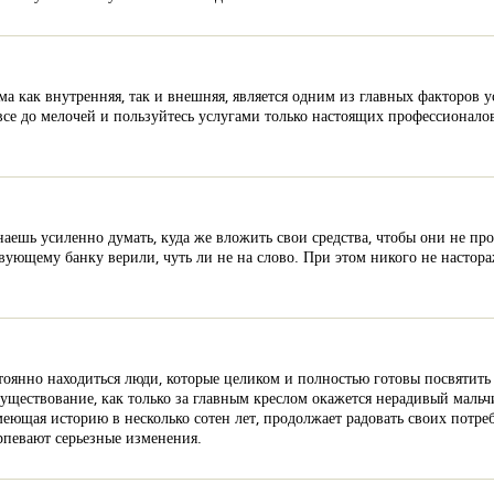
лама как внутренняя, так и внешняя, является одним из главных факторов
се до мелочей и пользуйтесь услугами только настоящих профессионалов
аешь усиленно думать, куда же вложить свои средства, чтобы они не про
твующему банку верили, чуть ли не на слово. При этом никого не настора
тоянно находиться люди, которые целиком и полностью готовы посвятить 
 существование, как только за главным креслом окажется нерадивый мальч
еющая историю в несколько сотен лет, продолжает радовать своих потреб
рпевают серьезные изменения.