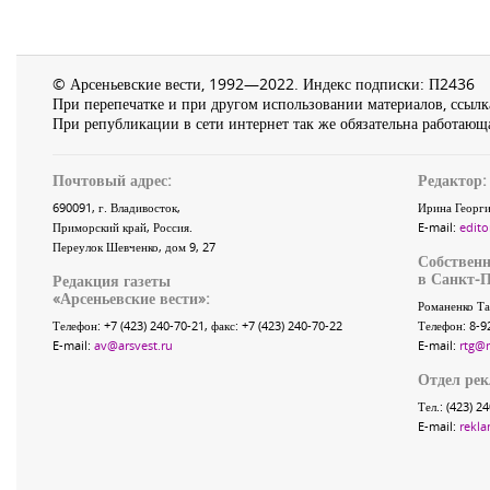
© Арсеньевские вести, 1992—2022. Индекс подписки: П2436
При перепечатке и при другом использовании материалов, ссылка
При републикации в сети интернет так же обязательна работающа
Почтовый адрес:
Редактор:
690091
, г.
Владивосток
,
Ирина Георги
Приморский край
,
Россия
.
E-mail:
edito
Переулок Шевченко
, дом 9, 27
Собственн
в Санкт-П
Редакция газеты
«
Арсеньевские вести
»:
Романенко Та
Телефон:
+7 (423) 240-70-21
, факс:
+7 (423) 240-70-22
Телефон: 8-9
E-mail:
av@arsvest.ru
E-mail:
rtg@
Отдел ре
Тел.: (423) 2
E-mail:
rekla