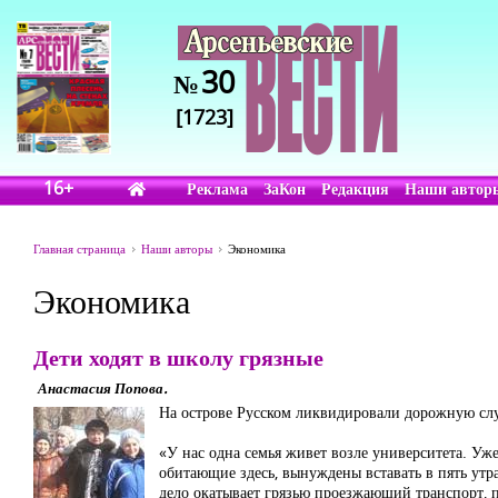
30
№
[1723]
16+
Реклама
ЗаКон
Редакция
Наши автор
Главная страница
Наши авторы
Экономика
Экономика
Дети ходят в школу грязные
Анастасия Попова.
На острове Русском ликвидировали дорожную сл
«У нас одна семья живет возле университета. Уже
обитающие здесь, вынуждены вставать в пять утра
дело окатывает грязью проезжающий транспорт, п