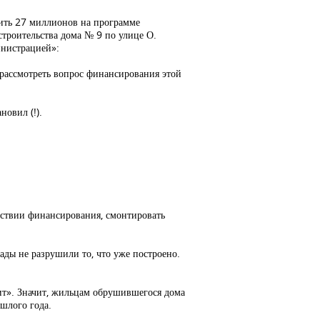
ить 27 миллионов на программе
строительства дома № 9 по улице О.
инистрацией»:
 рассмотреть вопрос финансирования этой
овил (!).
тствии финансирования, смонтировать
ады не разрушили то, что уже построено.
етит». Значит, жильцам обрушившегося дома
шлого года.