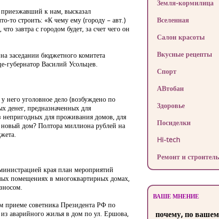
Земля-кормилица
 приезжавший к нам, высказал
о-то строить: «К чему ему (городу – авт.)
Вселенная
 что завтра с городом будет, за счет чего он
Салон красоты
Вкусные рецепты
на заседании бюджетного комитета
це-губернатор Василий Усольцев.
Спорт
АВтобан
 у него уголовное дело (возбуждено по
Здоровье
ых денег, предназначенных для
из непригодных для проживания домов, для
Посиделки
м новый дом? Полтора миллиона рублей на
джета.
Hi-tech
Ремонт и строитель
администрацией края план мероприятий
илых помещениях в многоквартирных домах,
зносом.
ВАШЕ МНЕНИЕ
ом приеме советника Президента РФ по
из аварийного жилья в дом по ул. Ершова,
почему, по вашем