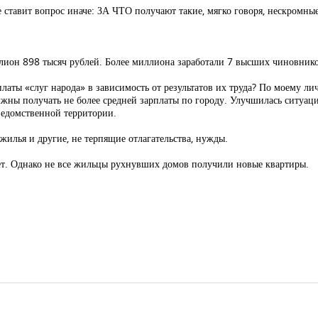
 ставит вопрос иначе: ЗА ЧТО получают такие, мягко говоря, нескромн
лион 898 тысяч рублей. Более миллиона заработали 7 высших чиновник
платы «слуг народа» в зависимость от результатов их труда? По моему 
лжны получать не более средней зарплаты по городу. Улучшилась ситуац
ведомственной территории.
жилья и другие, не терпящие отлагательства, нужды.
т. Однако не все жильцы рухнувших домов получили новые квартиры.