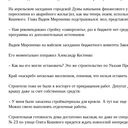
На апрельском заседании городской Думы начальник финансового 
переселения из аварийного жилья (их, как мы теперь знаем, испол
Кошевого. Глава Вадим Мироненко подстраховался: мол, представл
– Нам рекомендовано стройку «заморозить», раз в бюджете нет сре
программы из дополнительных источников.
Вадим Мироненко на майском заседании бюджетного комитета Законо
Его моментально поправил Александр Костенко:
– Как вы его могли остановить? Это же строительство по Указам Пр
Край «наскреб» несколько миллионов, понимая, что нельзя оставить
Строители тоже не были в восторге от прекращения работ. Депута
крышу даже за счет собственных средств:
– У меня были запасены стройматериалы для кровли. А тут нас еще
Можно смело выполнять отделочные работы.
Строительная готовность дома достаточно высокая, но даже не спец
№ 23 по улице Олега Кошевого придется ждать новоселий неопредел