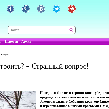
ы
Новости
Архив
й вопрос!
строить? – Cтранный вопрос!
Интервью бывшего первого вице-губернато
председателя комитета по экономической п
Законодательного Собрания края, опублик
и перепечатанное многими краевыми СМИ,