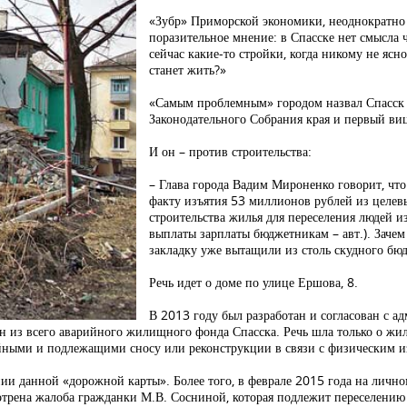
«Зубр» Приморской экономики, неоднократно
поразительное мнение: в Спасске нет смысла чт
сейчас какие-то стройки, когда никому не ясно,
станет жить?»
«Самым проблемным» городом назвал Спасск 
Законодательного Собрания края и первый ви
И он – против строительства:
– Глава города Вадим Мироненко говорит, что
факту изъятия 53 миллионов рублей из целев
строительства жилья для переселения людей 
выплаты зарплаты бюджетникам – авт.). Заче
закладку уже вытащили из столь скудного бю
Речь идет о доме по улице Ершова, 8.
В 2013 году был разработан и согласован с 
дан из всего аварийного жилищного фонда Спасска. Речь шла только о ж
ийными и подлежащими сносу или реконструкции в связи с физическим и
ании данной «дорожной карты». Более того, в феврале 2015 года на личн
трена жалоба гражданки М.В. Сосниной, которая подлежит переселению 