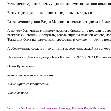
Меня лично удивляет, почему при создавшемся положении никто не
Возьмем декларации за прошлый год лишь некоторых из них.
Глава администрации Вадим Мироненко отчитался за доход в 1 мил
А почему бы, учитывая нищету местного бюджета, не поставить зар
расклад: чиновники и депутаты, работающие на платной основе, до
Тогда они будут напрямую заинтересованы в улучшении дел на под
А сбереженные средства – пустить на переселение людей из ветхого 
На снимках: Дома по улице Олега Кошевого: №15 и №23 Их уже не
Ольга Купчинская,
член общественного движения
«Жилищная солидарность».
Фото автора.
Теги:
Стройка
,
Спасск
,
Василий Усольцев
,
Александр Костенко
,
Вадим Мироненко