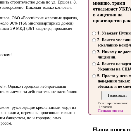
шить строительство дома по ул. Ершова, 8,
мнению, трамп
во заморожено. Выкопан только котлован.
отказывает УКР
в лицензии на
ктивов, ОАО «Российские железные дороги»,
производство рак
 около 90% (166 многоквартирных домов)
йными 39 МКД (361 квартира, проживает
1. Уважает Путин
2. Боится увелич
эскалацию конфл
3. Никому не дает
асском!
лицензии.
4. Боится нападе
Украины на СШ
5. Просто у него 
поведения такая:
е!». Однако городская избирательная
обещать и не сдел
ать желаемое за действительное настойчиво
Всего проголосовало
свежим: руководящие кресла заняли люди из
1 человек
Прошлые опросы
 как видим, перемены произошли только к
ким банкротом, но и городом, само
просом.
Наши проект