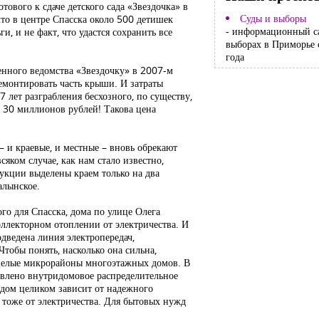
ового к сдаче детского сада «Звездочка» в
Суды и выборы
то в центре Спасска около 500 детишек
- информационный с
, и не факт, что удастся сохранить все
выборах в Приморье 
года
енного ведомства «Звездочку» в 2007-м
ремонтировать часть крыши. И затраты
 лет разграбления бесхозного, по существу,
е 30 миллионов рублей! Такова цена
– и краевые, и местные – вновь обрекают
сяком случае, как нам стало известно,
рукции выделены краем только на два
алынское.
го для Спасска, дома по улице Олега
оллекторном отоплении от электричества. И
дведена линия электропередач,
тобы понять, насколько она сильна,
 целые микрорайоны многоэтажных домов. В
овлено внутридомовое распределительное
 дом целиком зависит от надежного
т тоже от электричества. Для бытовых нужд