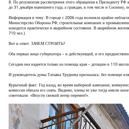
8. По результатам рассмотрения этого обращения к Президенту РФ ад
до 31 декабря нынешнего года, а граждан, в том числе и Соснину, п
Информация в тему. В городе с 2006 года возникла крайне неблаг
Министерство Обороны РФ, строительные компании и промышленные
находится практически в аварийном состоянии. В аварийном жило
710 чел.).
Вот и ответ: ЗАЧЕМ СТРОИТЬ?
Оба первых вице-губернатора – и действующий, и его предшественн
Сегодня она надеется только на помощь края – дотацию в 110 милл
И руководитель думы Татьяна Труднева призналась: без помощи изв
Курьезный факт. Год назад, во время выборной кампании, коммунис
комиссия обязала его снять. Видимо, члены ее уже тогда имели ино
советовали: «Впусти свежий ветер перемен!».