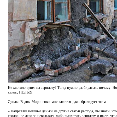
Не хватило денег на зарплату? Тогда нужно разбираться, почему. Н
казны, НЕЛЬЗЯ!
Однако Вадим Мироненко, мне кажется, даже бравирует этим:
– Направляя целевые деньги на другие статьи расхода, мы знали, чт
уголовное дело за невыплату, либо выплатить зарплату и иметь угол