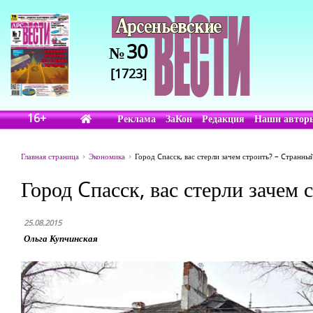
30
№
[1723]
16+
Реклама
ЗаКон
Редакция
Наши автор
Главная страница
Экономика
Город Cпасск, вас стерли зачем строить? – Cтранны
Город Cпасск, вас стерли зачем 
25.08.2015
Ольга Купчинская