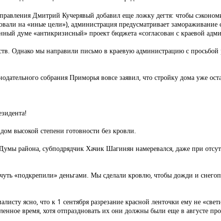
управления Дмитрий Кучерявый добавил еще ложку дегтя: чтобы сэконом
ьзовали на «иные цели»), администрация предусматривает замораживание 
енный думе «антикризисный» проект бюджета «согласован с краевой адм
дств. Однако мы направили письмо в краевую администрацию с просьбой
дательного собрания Приморья вовсе заявил, что стройку дома уже остан
езидента!
 дом высокой степени готовности без кровли.
т Думы района, субподрядчик Хачик Шагинян намеревался, даже при отсу
 чуть «подкрепили» деньгами. Мы сделали кровлю, чтобы дожди и снегоп
иалисту ясно, что к 1 сентября разрезание красной ленточки ему не «св
енное время, хотя отпраздновать их они должны были еще в августе про