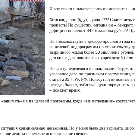
И вот его-то и намеревались «заморозить» – 
Хотя когда они будут, лучшие??? Спасск ведь
пропасть! По существу, сегодня он – банкрот
дефицит составляет 342 миллиона рублей! Пр
Не «позаимствуй» в декабре прошлого года
из целевой подпрограммы по строительству до
аварийного жилья более 53 миллиона рублей,
детских садов, дошкольных учреждений (и чи
По факту нецелевого использования бюджетны
уголовное дело по признакам преступления, 
статьи 285.1 УК РФ. Понесут ли виновные в 
нередко бывает, зубастые щуки порвут сеть, а
– покажет время.
о «занимать» их из целевой программы, когда «заимствование» составляет
о ситуация криминальная, незаконная. Но у меня было два варианта: либ
овное дело за нецелевое использование средств.