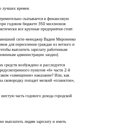
до лучших времен.
 стремительно скатывается в финансовую
: при годовом бюджете 350 миллионов
актически все крупные предприятия стоят.
 нынешний сити-менеджер Вадим Мироненко
мов для переселения граждан из ветхого и
 чтобы выплатить зарплату работникам
новникам администрации заодно).
х средств возбуждено и расследуется
предусмотренного пунктом «б» части 2-й
таком «замещении» наказание? Или, как
 на сковородку попадет мелкий «планктон»,
 шестую часть годового дохода городской
о не выплатить людям зарплату и иметь