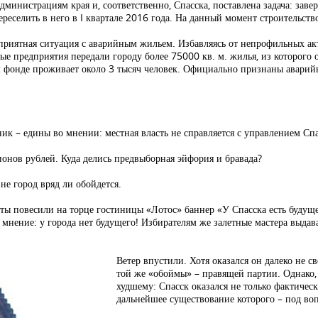
министрациям края и, соответственно, Спасска, поставлена задача: завер
ереселить в него в I квартале 2016 года. На данный момент строительст
оприятная ситуация с аварийным жильем. Избавляясь от непрофильных а
 предприятия передали городу более 75000 кв. м. жилья, из которого
м фонде проживает около 3 тысяч человек. Официально признаны авари
ик – едины во мнении: местная власть не справляется с управлением Сп
ионов рублей. Куда делись предвыборная эйфория и бравада?
не город вряд ли обойдется.
ты повесили на торце гостиницы «Лотос» баннер «У Спасска есть будуще
е мнение: у города нет будущего! Избирателям же залетные мастера выдав
Ветер впустили. Хотя оказался он далеко не 
той же «обоймы» – правящей партии. Однако,
худшему: Спасск оказался не только фактичес
дальнейшее существование которого – под во