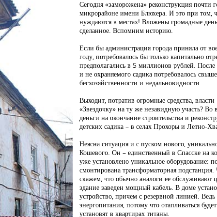
Сегодня «заморожена» реконструкция почти гот
микрорайоне имени Блюхера. И это при том, ч
нуждаются в местах! Вложены громадные деньги
сделанное. Вспомним историю.
Если бы администрация города приняла от во
году, потребовалось бы только капитально от
предполагались в 5 миллионов рублей. После 7
и не охраняемого садика потребовалось свыш
бесхозяйственности и недальновидности.
Выходит, потратив огромные средства, власти 
«Звездочку» на ту же незавидную участь? Во в
деньги на окончание строительства и реконст
детских садика – в селах Прохоры и Летно-Хв
Неясна ситуация и с пуском нового, уникально
Кошевого. Он – единственный в Спасске на к
уже установлено уникальное оборудование: по
смонтирована трансформаторная подстанция. Ч
скажем, что обычно аналоги ее обслуживают
здание заведен мощный кабель. В доме устан
устройство, причем с резервной линией. Ведь
энергопитания, потому что отапливаться буде
установят в квартирах титаны.