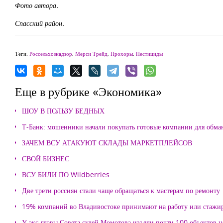
Фото автора.
Спасский район.
Теги:
Россельхознадзор
,
Мерси Трейд
,
Прохоры
,
Пестициды
Еще в рубрике «Экономика»
ШОУ В ПОЛЬЗУ БЕДНЫХ
Т-Банк: мошенники начали покупать готовые компании для обма
ЗАЧЕМ ВСУ АТАКУЮТ СКЛАДЫ МАРКЕТПЛЕЙСОВ
СВОЙ БИЗНЕС
ВСУ БИЛИ ПО Wildberries
Две трети россиян стали чаще обращаться к мастерам по ремонту
19% компаний во Владивостоке принимают на работу или стажи
У экс-главы Совета судей Момотова изъяли почти 100 объектов