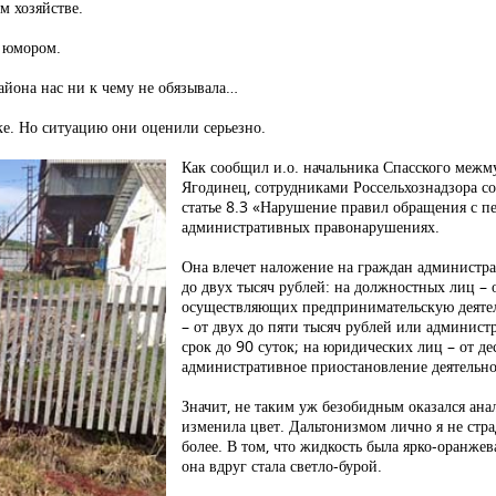
м хозяйстве.
с юмором.
айона нас ни к чему не обязывала…
ке. Но ситуацию они оценили серьезно.
Как сообщил и.о. начальника Спасского ме
Ягодинец, сотрудниками Россельхознадзора с
статье 8.3 «Нарушение правил обращения с п
административных правонарушениях.
Она влечет наложение на граждан администра
до двух тысяч рублей: на должностных лиц – о
осуществляющих предпринимательскую деятел
– от двух до пяти тысяч рублей или админист
срок до 90 суток; на юридических лиц – от де
административное приостановление деятельнос
Значит, не таким уж безобидным оказался ана
изменила цвет. Дальтонизмом лично я не стра
более. В том, что жидкость была ярко-оранжев
она вдруг стала светло-бурой.