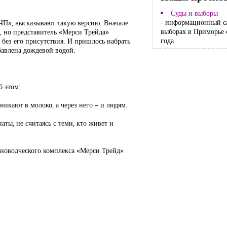
Суды и выборы
- информационный с
ЧП», высказывают такую версию. Вначале
выборах в Приморье 
, но представитель «Мерси Трейда»
года
 без его присутствия. И пришлось набрать
бавлена дождевой водой.
б этом:
никают в молоко, а через него – и людям.
ты, не считаясь с теми, кто живет и
иноводческого комплекса «Мерси Трейд»