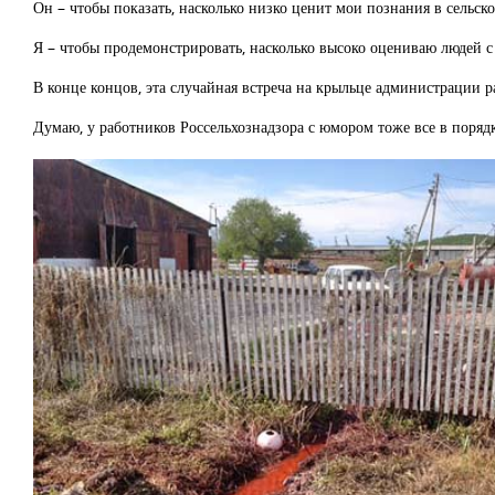
Он – чтобы показать, насколько низко ценит мои познания в сельско
Я – чтобы продемонстрировать, насколько высоко оцениваю людей 
В конце концов, эта случайная встреча на крыльце администрации р
Думаю, у работников Россельхознадзора с юмором тоже все в поряд