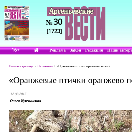
30
№
[1723]
16+
Реклама
ЗаКон
Редакция
Наши автор
Главная страница
Экономика
«Оранжевые птички оранжево поют»
«Оранжевые птички оранжево 
12.08.2015
Ольга Купчинская