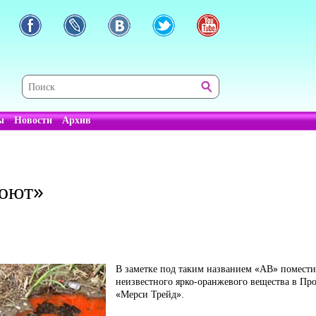
ы
Новости
Архив
поют»
В заметке под таким названием «АВ» помести
неизвестного ярко-оранжевого вещества в Пр
«Мерси Трейд».