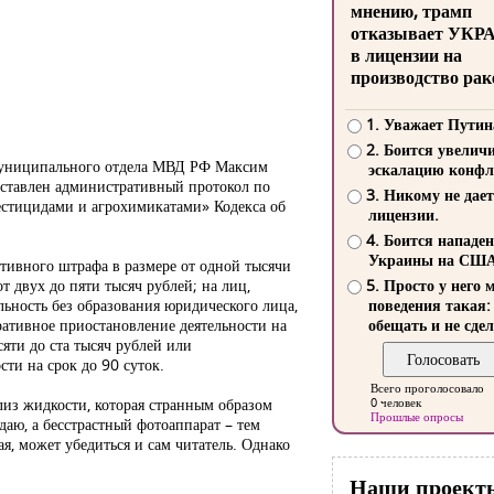
мнению, трамп
отказывает УКР
в лицензии на
производство рак
1. Уважает Путин
2. Боится увелич
жмуниципального отдела МВД РФ Максим
эскалацию конфл
оставлен административный протокол по
3. Никому не дает
естицидами и агрохимикатами» Кодекса об
лицензии.
4. Боится нападе
Украины на СШ
тивного штрафа в размере от одной тысячи
т двух до пяти тысяч рублей; на лиц,
5. Просто у него 
ьность без образования юридического лица,
поведения такая:
ративное приостановление деятельности на
обещать и не сдел
сяти до ста тысяч рублей или
ти на срок до 90 суток.
Всего проголосовало
лиз жидкости, которая странным образом
0 человек
Прошлые опросы
даю, а бесстрастный фотоаппарат – тем
ая, может убедиться и сам читатель. Однако
Наши проект