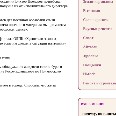
поселения Виктор Прохоров потребовал
Земля-кормилица
 получил их от исполнительного директора
Вселенная
Салон красоты
атов для посевной обработки семян
 цвета посевного материала мы применяем
Вкусные рецепты
городском рынке».
Спорт
 филиала ОДПК «Хранители закона»,
по горячим следам в ситуации начальнику
АВтобан
Здоровье
 меня:
Посиделки
ту обнаружения жидкости светло-бурого
ние Россельхознадзора по Приморскому
Hi-tech
Ремонт и строитель
чем в городе. Спросила, что же за
ВАШЕ МНЕНИЕ
почему, по вашем