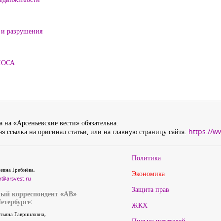
 и разрушения
ЛОСА
 на «Арсеньевские вести» обязательна.
я ссылка на оригинал статьи, или на главную страницу сайта:
https://w
Политика
евна Гребнёва,
Экономика
r@arsvest.ru
Защита прав
ый корреспондент «АВ»
етербурге:
ЖКХ
тьяна Гаврииловна,
Письма читателей