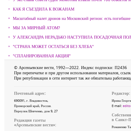
КАК Я СЪЕЗДИЛА К ВОЖАНАМ
Масштабный налет дронов на Московский регион: есть погибшие
МЫ ЗА МИРНЫЙ АТОМ?
У АЛЕКСАНДРА НЕРАДЬКО НАСТУПИЛА ПОСАДОЧНАЯ ПО
"СТРАНА МОЖЕТ ОСТАТЬСЯ БЕЗ ХЛЕБА"
"СПЛАНИРОВАННАЯ АКЦИЯ"
© Арсеньевские вести, 1992—2022. Индекс подписки: П2436
При перепечатке и при другом использовании материалов, ссылка
При републикации в сети интернет так же обязательна работающа
Почтовый адрес:
Редактор:
690091
, г.
Владивосток
,
Ирина Георги
Приморский край
,
Россия
.
E-mail:
edito
Переулок Шевченко
, дом 9, 27
Собственн
в Санкт-П
Редакция газеты
«
Арсеньевские вести
»:
Романенко Та