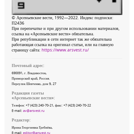
© Арсеньевские вести, 1992—2022. Индекс подписки:
П2436
При перепечатке и при другом использовании материалов,
ссылка на «Арсеньевские вести» обязательна.
При републикации в сети интернет так же обязательна
работающая ссылка на оригинал статьи, или на главную
страницу сайта:
https://www.arsvest.ru/
Почтовый адрес:
690091
, г.
Владивосток
,
Приморский край
,
Россия
.
Переулок Шевченко
, дом 9, 27
Редакция газеты
«
Арсеньевские вести
»:
Телефон:
+7 (423) 240-70-21
, факс:
+7 (423) 240-70-22
E-mail:
av@arsvest.ru
Редактор:
Ирина Георгиевна Гребнёва,
E-mail:
editor@arsvest.ru