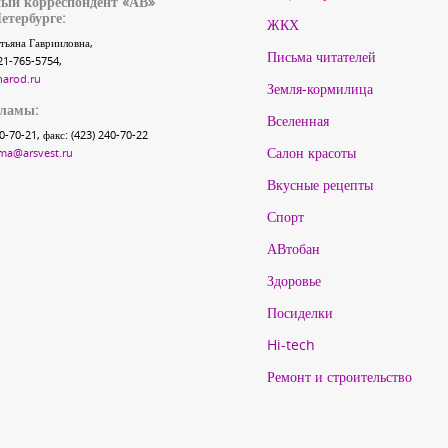
ый корреспондент «АВ»
етербурге:
ЖКХ
тьяна Гаврииловна,
Письма читателей
21-765-5754,
narod.ru
Земля-кормилица
кламы:
Вселенная
40-70-21, факс: (423) 240-70-22
Салон красоты
ma@arsvest.ru
Вкусные рецепты
Спорт
АВтобан
Здоровье
Посиделки
Hi-tech
Ремонт и строительство