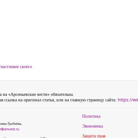
частливее своего
 на «Арсеньевские вести» обязательна.
я ссылка на оригинал статьи, или на главную страницу сайта:
https://w
Политика
евна Гребнёва,
Экономика
r@arsvest.ru
Защита прав