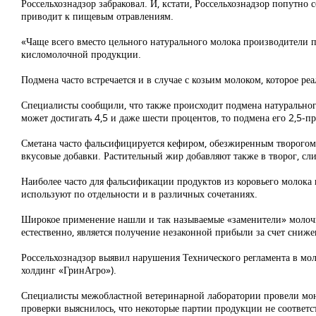
Россельхознадзор забраковал. И, кстати, Россельхознадзор попутно 
приводит к пищевым отравлениям.
«Чаще всего вместо цельного натурального молока производители п
кисломолочной продукции.
Подмена часто встречается и в случае с козьим молоком, которое реа
Специалисты сообщили, что также происходит подмена натуральног
может достигать 4,5 и даже шести процентов, то подмена его 2,5-
Сметана часто фальсифицируется кефиром, обезжиренным творогом, в
вкусовые добавки. Растительный жир добавляют также в творог, сли
Наиболее часто для фальсификации продуктов из коровьего молока 
используют по отдельности и в различных сочетаниях.
Широкое применение нашли и так называемые «заменители» молоч
естественно, является получение незаконной прибыли за счет сниж
Россельхознадзор выявил нарушения Технического регламента в мо
холдинг «ГринАгро»).
Специалисты межобластной ветеринарной лаборатории провели мон
проверки выяснилось, что некоторые партии продукции не соответ