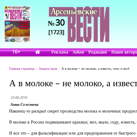
30
№
[1723]
16+
Реклама
ЗаКон
Редакция
Наши автор
Главная страница
Защита прав
А в молоке – не молоко, а известь, гипс и мел!
А в молоке – не молоко, а извест
23.06.2016
Анна Селезнева
Наконец-то раскрыт секрет прозводства молока и молочных продукт
В молоко в России подмешивают крахмал, мел, мыло, соду, известь
И все это – для фальсификации или для предохранения от быстрого