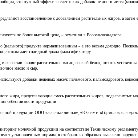
сообщил, что нужный эффект за счет таких добавок не достигается (молоко
редлагают восстановленное с добавлением растительных жиров, а затем 
лизуется по более высокой цене, – отметили в Россельхознадзоре.
о (цельного) продукта нормализованным – а это весьма доходно. Поскол
процентным дает солидный доход фальсификатору.
 ее состав вводят растительное масло, соевый белок, низкокачественные
вочное масло и сыр.
используют добавки дешевых масел: пальмового, пальмоядрового, кокосо
ного жира, представляющие смесь растительных жиров, подвергнутых м
ения себестоимости продукции.
лочной продукции ООО «Зеленые листья», «Юсси» и «Гормолокозавода «
иторинг молочной продукции на соответствие Техническому регламенту
ствуют установленным нормам, в отобранных образцах выявлено нарушени