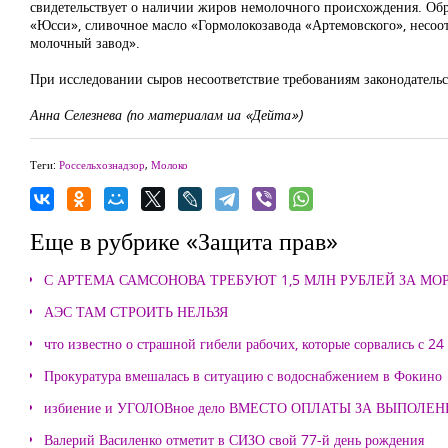
свидетельствует о наличии жиров немолочного происхождения. Об
«Юсси», сливочное масло «Гормолокозавода «Артемовского», несоо
молочный завод».
При исследовании сыров несоответствие требованиям законодатель
Анна Селезнева (по материалам иа «Дейта»)
Теги:
Россельхознадзор
,
Молоко
Еще в рубрике «Защита прав»
С АРТЕМА САМСОНОВА ТРЕБУЮТ 1,5 МЛН РУБЛЕЙ ЗА М
АЭС ТАМ СТРОИТЬ НЕЛЬЗЯ
что известно о страшной гибели рабочих, которые сорвались с 24
Прокуратура вмешалась в ситуацию с водоснабжением в Фокино
избиение и УГОЛОВное дело ВМЕСТО ОПЛАТЫ ЗА ВЫПОЛЕ
Валерий Василенко отметит в СИЗО свой 77-й день рождения