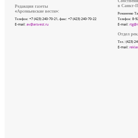
Собственн
в Санкт-П
Редакция газеты
«
Арсеньевские вести
»:
Романенко Та
Телефон:
+7 (423) 240-70-21
, факс:
+7 (423) 240-70-22
Телефон: 8-9
E-mail:
av@arsvest.ru
E-mail:
rtg@
Отдел ре
Тел.: (423) 2
E-mail:
rekla