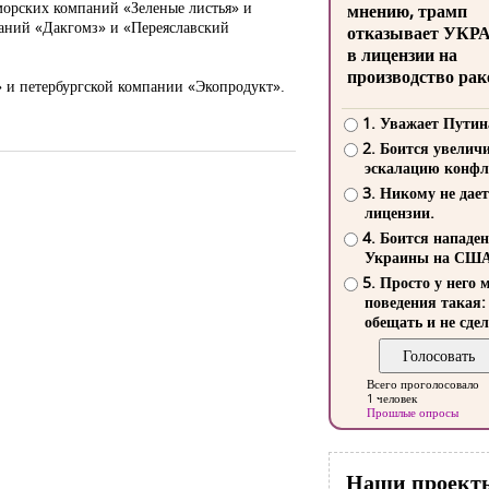
морских компаний «Зеленые листья» и
мнению, трамп
паний «Дакгомз» и «Переяславский
отказывает УКР
в лицензии на
производство рак
 и петербургской компании «Экопродукт».
1. Уважает Путин
2. Боится увелич
эскалацию конфл
3. Никому не дает
лицензии.
4. Боится нападе
Украины на СШ
5. Просто у него 
поведения такая:
обещать и не сдел
Всего проголосовало
1 человек
Прошлые опросы
Наши проект