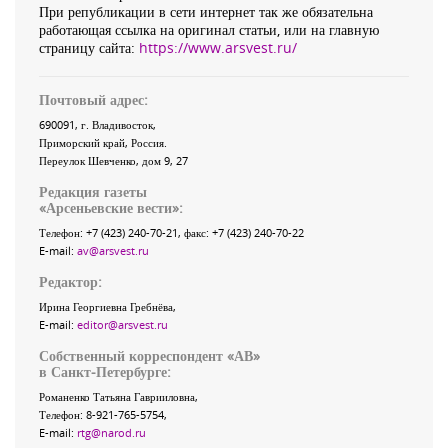
При републикации в сети интернет так же обязательна
работающая ссылка на оригинал статьи, или на главную
страницу сайта:
https://www.arsvest.ru/
Почтовый адрес:
690091
, г.
Владивосток
,
Приморский край
,
Россия
.
Переулок Шевченко
, дом 9, 27
Редакция газеты
«
Арсеньевские вести
»:
Телефон:
+7 (423) 240-70-21
, факс:
+7 (423) 240-70-22
E-mail:
av@arsvest.ru
Редактор:
Ирина Георгиевна Гребнёва,
E-mail:
editor@arsvest.ru
Собственный корреспондент «АВ»
в Санкт-Петербурге:
Романенко Татьяна Гаврииловна,
Телефон: 8-921-765-5754,
E-mail:
rtg@narod.ru