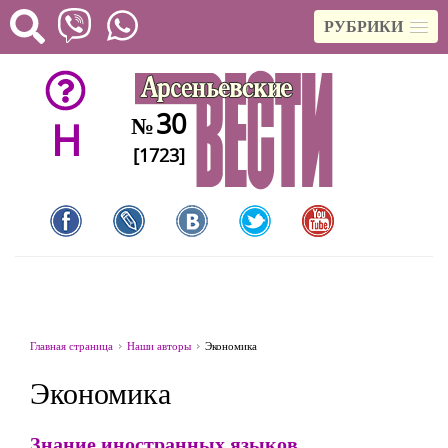
РУБРИКИ
30
№
H
[1723]
Главная страница
Наши авторы
Экономика
Экономика
Знание иностранных языков