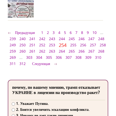
Предыдущая
1
2
3
4
5
6
7
8
9
10
...
239
240
241
242
243
244
245
246
247
248
254
249
250
251
252
253
255
256
257
258
259
260
261
262
263
264
265
266
267
268
269
...
303
304
305
306
307
308
309
310
311
312
Следующая
почему, по вашему мнению, трамп отказывает
УКРАИНЕ в лицензии на производство ракет?
1. Уважает Путина.
2. Боится увеличить эскалацию конфликта.
3. Никому не дает такие лицензии.