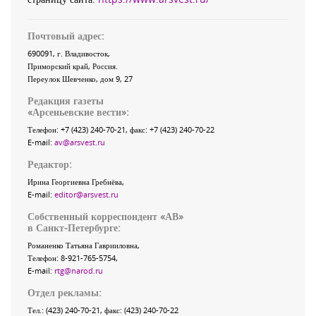
Почтовый адрес:
690091
, г.
Владивосток
,
Приморский край
,
Россия
.
Переулок Шевченко
, дом 9, 27
Редакция газеты
«
Арсеньевские вести
»:
Телефон:
+7 (423) 240-70-21
, факс:
+7 (423) 240-70-22
E-mail:
av@arsvest.ru
Редактор:
Ирина Георгиевна Гребнёва,
E-mail:
editor@arsvest.ru
Собственный корреспондент «АВ»
в Санкт-Петербурге:
Романенко Татьяна Гаврииловна,
Телефон: 8-921-765-5754,
E-mail:
rtg@narod.ru
Отдел рекламы:
Тел.: (423) 240-70-21, факс: (423) 240-70-22