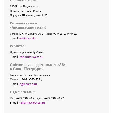
690091
, г.
Владивосток
,
Приморский край
,
Россия
.
Переулок Шевченко
, дом 9, 27
Редакция газеты
«
Арсеньевские вести
»:
Телефон:
+7 (423) 240-70-21
, факс:
+7 (423) 240-70-22
E-mail:
av@arsvest.ru
Редактор:
Ирина Георгиевна Гребнёва,
E-mail:
editor@arsvest.ru
Собственный корреспондент «АВ»
в Санкт-Петербурге:
Романенко Татьяна Гаврииловна,
Телефон: 8-921-765-5754,
E-mail:
rtg@narod.ru
Отдел рекламы:
Тел.: (423) 240-70-21, факс: (423) 240-70-22
E-mail:
reklama@arsvest.ru