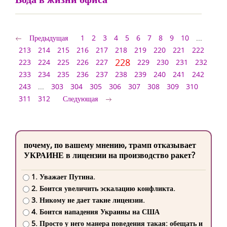
Предыдущая
1
2
3
4
5
6
7
8
9
10
...
213
214
215
216
217
218
219
220
221
222
228
223
224
225
226
227
229
230
231
232
233
234
235
236
237
238
239
240
241
242
243
...
303
304
305
306
307
308
309
310
311
312
Следующая
почему, по вашему мнению, трамп отказывает
УКРАИНЕ в лицензии на производство ракет?
1. Уважает Путина.
2. Боится увеличить эскалацию конфликта.
3. Никому не дает такие лицензии.
4. Боится нападения Украины на США
5. Просто у него манера поведения такая: обещать и