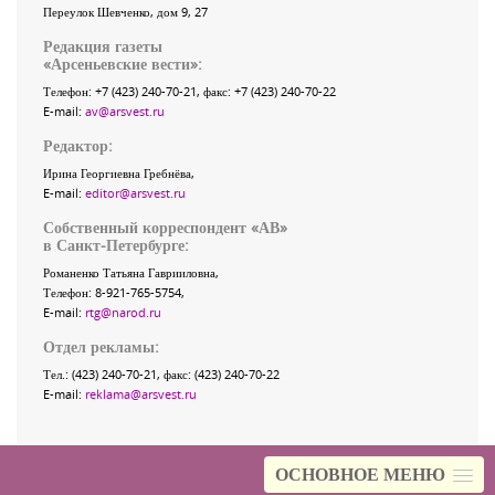
Переулок Шевченко
, дом 9, 27
Редакция газеты
«
Арсеньевские вести
»:
Телефон:
+7 (423) 240-70-21
, факс:
+7 (423) 240-70-22
E-mail:
av@arsvest.ru
Редактор:
Ирина Георгиевна Гребнёва,
E-mail:
editor@arsvest.ru
Собственный корреспондент «АВ»
в Санкт-Петербурге:
Романенко Татьяна Гаврииловна,
Телефон: 8-921-765-5754,
E-mail:
rtg@narod.ru
Отдел рекламы:
Тел.: (423) 240-70-21, факс: (423) 240-70-22
E-mail:
reklama@arsvest.ru
ОСНОВНОЕ МЕНЮ