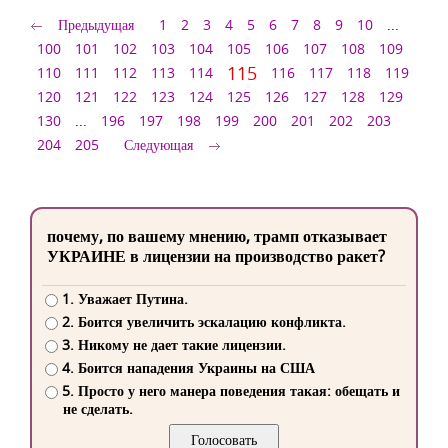
Предыдущая
1
2
3
4
5
6
7
8
9
10
...
100
101
102
103
104
105
106
107
108
109
115
110
111
112
113
114
116
117
118
119
120
121
122
123
124
125
126
127
128
129
130
...
196
197
198
199
200
201
202
203
204
205
Следующая
почему, по вашему мнению, трамп отказывает
УКРАИНЕ в лицензии на производство ракет?
1. Уважает Путина.
2. Боится увеличить эскалацию конфликта.
3. Никому не дает такие лицензии.
4. Боится нападения Украины на США
5. Просто у него манера поведения такая: обещать и
не сделать.