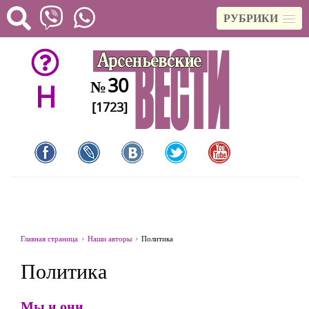
РУБРИКИ
30
№
H
[1723]
Главная страница
Наши авторы
Политика
Политика
Мы и они