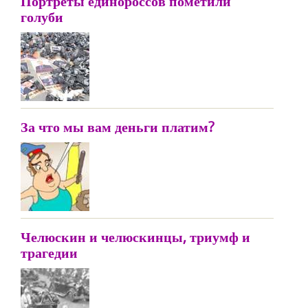
Портреты единороссов пометили
голуби
За что мы вам деньги платим?
Челюскин и челюскинцы, триумф и
трагедии