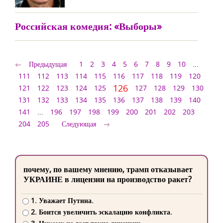
Российская комедия: «Выборы»
Предыдущая
1
2
3
4
5
6
7
8
9
10
...
111
112
113
114
115
116
117
118
119
120
126
121
122
123
124
125
127
128
129
130
131
132
133
134
135
136
137
138
139
140
141
...
196
197
198
199
200
201
202
203
204
205
Следующая
почему, по вашему мнению, трамп отказывает
УКРАИНЕ в лицензии на производство ракет?
1. Уважает Путина.
2. Боится увеличить эскалацию конфликта.