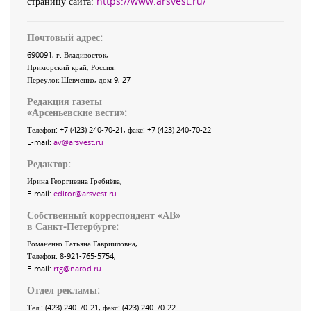
страницу сайта:
https://www.arsvest.ru/
Почтовый адрес:
690091
, г.
Владивосток
,
Приморский край
,
Россия
.
Переулок Шевченко
, дом 9, 27
Редакция газеты
«
Арсеньевские вести
»:
Телефон:
+7 (423) 240-70-21
, факс:
+7 (423) 240-70-22
E-mail:
av@arsvest.ru
Редактор:
Ирина Георгиевна Гребнёва,
E-mail:
editor@arsvest.ru
Собственный корреспондент «АВ»
в Санкт-Петербурге:
Романенко Татьяна Гаврииловна,
Телефон: 8-921-765-5754,
E-mail:
rtg@narod.ru
Отдел рекламы:
Тел.: (423) 240-70-21, факс: (423) 240-70-22