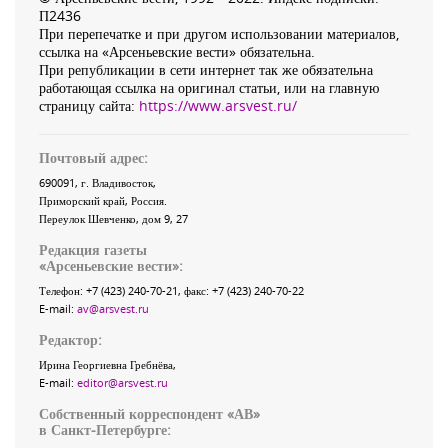
П2436
При перепечатке и при другом использовании материалов,
ссылка на «Арсеньевские вести» обязательна.
При републикации в сети интернет так же обязательна
работающая ссылка на оригинал статьи, или на главную
страницу сайта:
https://www.arsvest.ru/
Почтовый адрес:
690091
, г.
Владивосток
,
Приморский край
,
Россия
.
Переулок Шевченко
, дом 9, 27
Редакция газеты
«
Арсеньевские вести
»:
Телефон:
+7 (423) 240-70-21
, факс:
+7 (423) 240-70-22
E-mail:
av@arsvest.ru
Редактор:
Ирина Георгиевна Гребнёва,
E-mail:
editor@arsvest.ru
Собственный корреспондент «АВ»
в Санкт-Петербурге: