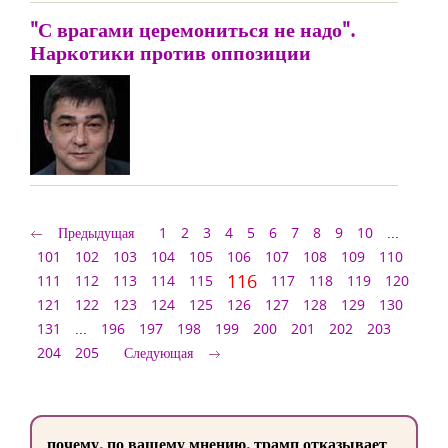
"С врагами церемониться не надо".
Наркотики против оппозиции
Предыдущая
1
2
3
4
5
6
7
8
9
10
...
101
102
103
104
105
106
107
108
109
110
116
111
112
113
114
115
117
118
119
120
121
122
123
124
125
126
127
128
129
130
131
...
196
197
198
199
200
201
202
203
204
205
Следующая
почему, по вашему мнению, трамп отказывает