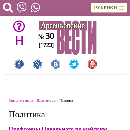
РУБРИКИ
30
№
H
[1723]
Главная страница
Наши авторы
Политика
Политика
Профсоюзы Навального по майским