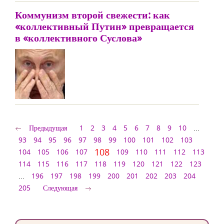
Коммунизм второй свежести: как
«коллективный Путин» превращается
в «коллективного Суслова»
Предыдущая
1
2
3
4
5
6
7
8
9
10
...
93
94
95
96
97
98
99
100
101
102
103
108
104
105
106
107
109
110
111
112
113
114
115
116
117
118
119
120
121
122
123
...
196
197
198
199
200
201
202
203
204
205
Следующая