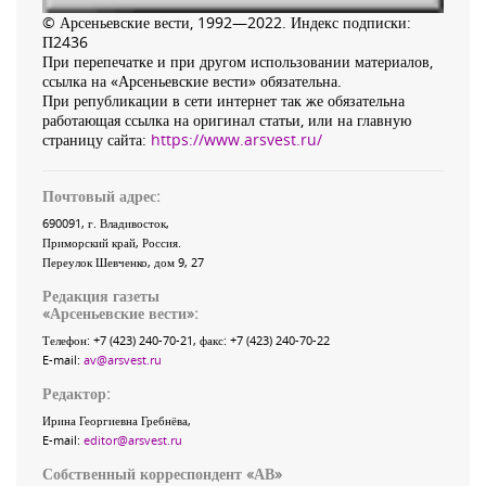
© Арсеньевские вести, 1992—2022. Индекс подписки:
П2436
При перепечатке и при другом использовании материалов,
ссылка на «Арсеньевские вести» обязательна.
При републикации в сети интернет так же обязательна
работающая ссылка на оригинал статьи, или на главную
страницу сайта:
https://www.arsvest.ru/
Почтовый адрес:
690091
, г.
Владивосток
,
Приморский край
,
Россия
.
Переулок Шевченко
, дом 9, 27
Редакция газеты
«
Арсеньевские вести
»:
Телефон:
+7 (423) 240-70-21
, факс:
+7 (423) 240-70-22
E-mail:
av@arsvest.ru
Редактор:
Ирина Георгиевна Гребнёва,
E-mail:
editor@arsvest.ru
Собственный корреспондент «АВ»