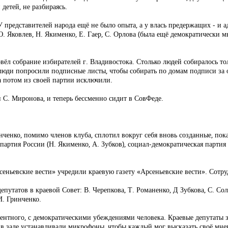
детей, не разбираясь.
 У представителей народа ещё не было опыта, а у влась предержащих - 
 Яковлев, Н. Якименко, Е. Гаер, С. Орлова (была ещё демократически м
вёл собрание избирателей г. Владивостока. Столько людей собиралось то
 люди попросили подписные листы, чтобы собирать по домам подписи за о
а потом из своей партии исключили.
 С. Миронова, и теперь бессменно сидит в СовФеде.
нченко, помимо членов клуба, сплотил вокруг себя вновь созданные, по
партия России (Н. Якименко, А. Зубков), социал-демократическая партия 
еньевские вести» учредили краевую газету «Арсеньевские вести». Сотру
утатов в краевой Совет: В. Черепкова, Т. Романенко, Д Зубкова, С. Сол
И. Гринченко.
тентного, с демократическими убеждениями человека. Краевые депутаты з
 в зале устанавливали микрофоны, чтобы каждый мог высказать своё мне