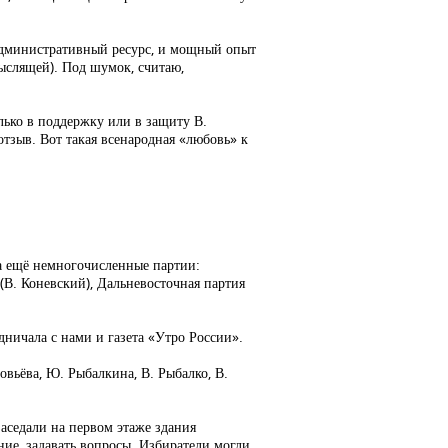
и административный ресурс, и мощный опыт
ыслящей). Под шумок, считаю,
лько в поддержку или в защиту В.
тзыв. Вот такая всенародная «любовь» к
ка ещё немногочисленные партии:
(В. Коневский), Дальневосточная партия
дничала с нами и газета «Утро России».
овьёва, Ю. Рыбалкина, В. Рыбалко, В.
аседали на первом этаже здания
ние, задавать вопросы. Избиратели могли