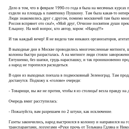
Дело в том, что в феврале 1990-го года я была на месячных курса
ездили на площадь к памятнику Пушкину. Там была какая-то непере
Люди знакомились друг с другом, помимо москвичей там было много 
Россия вспрянет ото сна!», «Мой друг, Отчизне посвятим души пре
Ельцину. На мой вопрос, кто автор, хором: «Народ!!!»
И так каждый вечер! Я не видела там никаких организаторов, агита
В выходные дни в Москве проводились многочисленные митинги, ше
колонна быстро разрасталась. А на митинге люди стояли завороже
Евтушенко, без шапки, грудь нараспашку, и так проникновенно про
а народ не торопился расходиться.
В один из выходных поехала в подмосковный Зеленоград. Там прода
достанутся. Подхожу к «голове» очереди:
- Товарищи, вы же не против, чтобы я из столицы! везла правду на
Очередь вмиг расступилась:
- Пожалуйста, вам разрешаем по 2 штуки, как исключение.
Газеты закончились, народ выстроился в колонну и направился на г
транспарантами, лозунгами «Руки прочь от Тельмана Гдляна и Ник