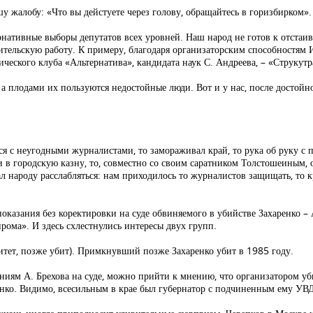
у жалобу: «Что вы дейстуете через голову, обращайтесь в горизбирком».
нативные выборы депутатов всех уровней. Наш народ не готов к отстаи
тельскую работу. К примеру, благодаря организаторским способностям 
еского клуба «Альтернатива», кандидата наук С. Андреева, – «Струкутра
 а плодами их пользуются недостойные люди. Вот и у нас, после достой
ся с неугодными журналистами, то замораживал край, то рука об руку с
и в городскую казну, то, совместно со своим саратником Толстошеиным, 
л народу расслабляться: нам приходилось то журналистов защищать, то 
оказания без коректировки на суде обвиняемого в убийстве Захаренко – 
рома». И здесь схлестнулись интересы двух групп.
итет, позже убит). Примкнувший позже Захаренко убит в 1985 году.
аниям А. Брехова на суде, можно прийти к мнению, что организатором уб
ко. Видимо, всесильным в крае был губернатор с подчиненным ему УВД к