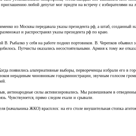
по приглашению любой депутат мог придти на встречу с избирателями на 
Якименко из Москвы передавала указы президента рф, а штаб, созданный
, размножал и распространял указы президента рф по краю.
 В. Рыбалко у себя на работе поднял портовиков. В. Черепков обьявил 
адобилось. Путчисты оказались несостоятельными. Армия к тому же отказ
 Когда появились альтернативные выборы, первореченцы избрали его в го
 покоя нерадивым чиновникам горадминистрации, звучным голосом громил
лей.
зыв, антинародные силы активизировались. Мы развешиваем в отведенных
язь. Чувствуюется, прямо следом ехали и срывали.
ля (начальника ЖКО) врасплох: на его столе внушительная стопка агиток 