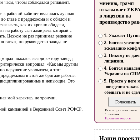
е часы, чтобы соблюдался регламент.
мнению, трамп
отказывает УКР
не в рабочий кабинет ввалилась лучшая
в лицензии на
во главе с предцехкома и с обидой и
производство рак
сказывать, как их кровно обидели,
ят на работу сын адмирала, который с
1. Уважает Путин
ать. Цехком не раз принимал решение
статье», но руководство завода не
2. Боится увелич
эскалацию конфл
3. Никому не дает
дмирал пожаловался директору завода,
лицензии.
а риторически вопрошал: «Как мы другим
4. Боится нападе
дно нарушение увольняем, а этот
Украины на СШ
(предцехкома в этой же бригаде работал
ь дисциплинированные и непьющие. Это
5. Просто у него 
поведения такая:
обещать и не сдел
ная мой характер, не тронули.
борной кампанией в Верховный Совет РСФСР.
Всего проголосовало
1 человек
Прошлые опросы
Наши проект