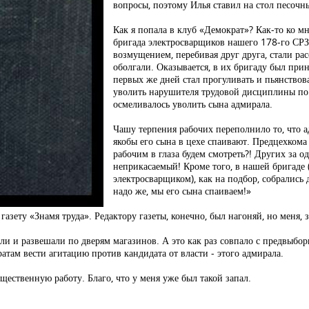
вопросы, поэтому Илья ставил на стол песочны
Как я попала в клуб «Демократ»? Как-то ко м
бригада электросварщиков нашего 178-го СРЗ 
возмущением, перебивая друг друга, стали рас
оболгали. Оказывается, в их бригаду был прин
первых же дней стал прогуливать и пьянствов
уволить нарушителя трудовой дисциплины по «
осмеливалось уволить сына адмирала.
Чашу терпения рабочих переполнило то, что а
якобы его сына в цехе спаивают. Предцехком
рабочим в глаза будем смотреть?! Других за о
неприкасаемый! Кроме того, в нашей бригаде 
электросварщиком), как на подбор, собралис
надо же, мы его сына спаиваем!»
азету «Знамя труда». Редактору газеты, конечно, был нагоняй, но меня, з
или и развешали по дверям магазинов. А это как раз совпало с предвы
там вести агитацию против кандидата от власти - этого адмирала.
бщественную работу. Благо, что у меня уже был такой запал.