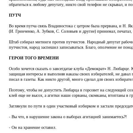
обратиться к любому депутату, никто свой телефон не скрывал, и 
ПУТЧ
Во время путча связь Владивостока с цетром была прервана, и Н. 
(И. Гринченко, А. Зубков, С. Соловьев и другие) принимал, печатал
Штаб собирал митинги против путчистов. Народный депутат рабочий
путчистов, народ заспешил записываться. Благо, ополчение не пон
ГЕРОИ ТОГО ВРЕМЕНИ
Особо хочется сказать о завсегдатае клуба «Демократ» Н. Любарце.
защищая интересы и выполняя наказы своих избирателей, не давал
писал в газеты. Как никто другой, много сделал для своих избирате
Поэтому, чтобы не допустить Любарца в горсовет на следующий со
клей еще не высох, а агитки наши сорваны, скомканы, втоптаны в гр
Заглянули по пути в один участковый избирком и застали председате
- Вы что, в нарушение закона о выборах агитацией занимаетесь?!
- Он на хранение оставил.