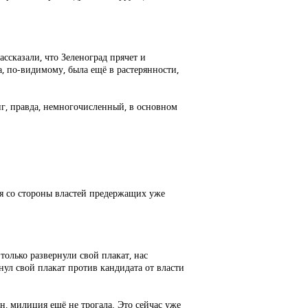
ссказали, что Зеленоград прячет и
, по-видимому, была ещё в растерянности,
нг, правда, немногочисленный, в основном
ия со стороны властей предержащих уже
олько развернули свой плакат, нас
нул свой плакат против кандидата от власти
н, милиция ещё не трогала. Это сейчас уже