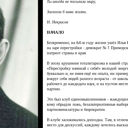
Ты иногда не посылала миру,
Заглохла б нива жизни.
Н. Некрасов
НАЧАЛО
Безвременно, на 64-м году жизни ушёл Илья 
на заре перестройки - демократ № 1 Приморск
патриот страны и края.
В эпоху крушения тоталитаризма в нашей стр
«Перестройку начинай с себя!» молодой энер
буквально и, не имея ещё ни опыта, ни пример
вокруг себя людей разного возраста - от школ
рабочего до кандидата наук, и на пустом мест
партию.
Это был клуб единомышленников - жаждущих п
кому обрыдли ложь, безальтернативные выборы
партноменклатуры и бюрократии.
В клубе засиживались допоздна. Там, в отли
место для дискуссий, каждому хотелось выска