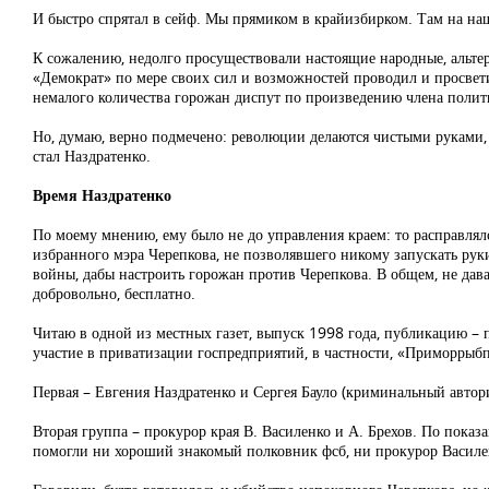
И быстро спрятал в сейф. Мы прямиком в крайизбирком. Там на наш
К сожалению, недолго просуществовали настоящие народные, альтер
«Демократ» по мере своих сил и возможностей проводил и просвети
немалого количества горожан диспут по произведению члена политич
Но, думаю, верно подмечено: революции делаются чистыми руками,
стал Наздратенко.
Время Наздратенко
По моему мнению, ему было не до управления краем: то расправлял
избранного мэра Черепкова, не позволявшего никому запускать рук
войны, дабы настроить горожан против Черепкова. В общем, не дава
добровольно, бесплатно.
Читаю в одной из местных газет, выпуск 1998 года, публикацию – п
участие в приватизации госпредприятий, в частности, «Приморрыбп
Первая – Евгения Наздратенко и Сергея Бауло (криминальный автор
Вторая группа – прокурор края В. Василенко и А. Брехов. По показ
помогли ни хороший знакомый полковник фсб, ни прокурор Василен