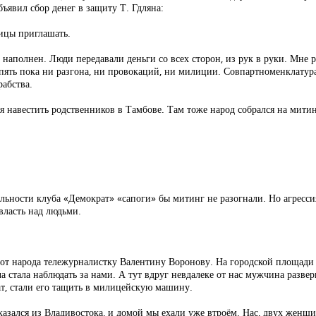
явил сбор денег в защиту Т. Гдляна:
ницы приглашать.
аполнен. Люди передавали деньги со всех сторон, из рук в руки. Мне ра
Опять пока ни разгона, ни провокаций, ни милиции. Совпартноменклатура
рабства.
 навестить родственников в Тамбове. Там тоже народ собрался на мити
тельности клуба «Демократ» «сапоги» бы митинг не разогнали. Но агресс
власть над людьми.
 от народа тележурналистку Валентину Воронову. На городской площади т
стала наблюдать за нами. А тут вдруг невдалеке от нас мужчина развер
т, стали его тащить в милицейскую машину.
азался из Владивостока, и домой мы ехали уже втроём. Нас, двух женщи