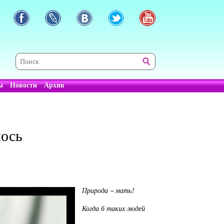
ы
Новости
Архив
лось
Природа – мать!
Когда б таких людей