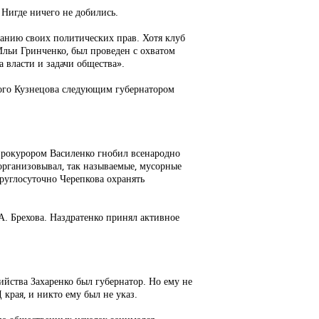
 Нигде ничего не добились.
ванию своих политических прав. Хотя клуб
Ильи Гринченко, был проведен с охватом
 власти и задачи общества».
ного Кузнецова следующим губернатором
 прокурором Василенко гнобил всенародно
организовывал, так называемые, мусорные
круглосуточно Черепкова охранять
А. Брехова. Наздратенко принял активное
ийства Захаренко был губернатор. Но ему не
рая, и никто ему был не указ.