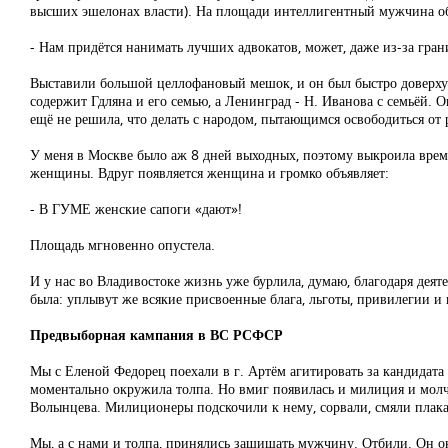
высших эшелонах власти). На площади интеллигентный мужчина объ
- Нам придётся нанимать лучших адвокатов, может, даже из-за гра
Выставили большой целлофановый мешок, и он был быстро доверху н
содержит Гдляна и его семью, а Ленинград - Н. Иванова с семьёй. 
ещё не решила, что делать с народом, пытающимся освободиться от 
У меня в Москве было аж 8 дней выходных, поэтому выкроила время
женщины. Вдруг появляется женщина и громко объявляет:
- В ГУМЕ женские сапоги «дают»!
Площадь мгновенно опустела.
И у нас во Владивостоке жизнь уже бурлила, думаю, благодаря дея
была: уплывут же всякие присвоенные блага, льготы, привилегии и 
Предвыборная кампания в ВС РСФСР
Мы с Еленой Федорец поехали в г. Артём агитировать за кандидата
моментально окружила толпа. Но вмиг появилась и милиция и молча 
Волынцева. Милиционеры подскочили к нему, сорвали, смяли плака
Мы, а с нами и толпа, принялись защищать мужчину. Отбили. Он ок