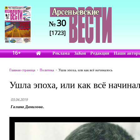
30
№
[1723]
16+
Реклама
ЗаКон
Редакция
Наши автор
Главная страница
Политика
Ушла эпоха, или как всё начиналось
Ушла эпоха, или как всё начина
03.04.2019
Галина Данилова.