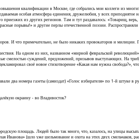
х повышения квалификации в Москве, где собрались мои коллеги из многи
даваемая особая атмосфера единения, дружелюбия, у всех приподнятое на
приезжих из других регионов. Там и тут раздавалось: «Товарищ, верь, в
красные порывы!» и другие перлы отечественной поэзии. Распространял
торов. И что примечательно, не было никаких провокаторов и милиции. П
ствия. На одном из них, названном «мирной февральской революцией», 
нные смелостью суждений, предложений, призывов выступающих. На три
декламировал своё новое стихотворение «Какая нам нужна свобода?», чт
вали два номера газеты (самиздат) «Голос избирателя» по 1-й штуке в р
 далёкую окраину - во Владивосток?
ородскую площадь. Людей было так много, что, казалось, на улицы высып
олая Иванова» (шло уже шельмование и охота на этих двух смельчаков, 