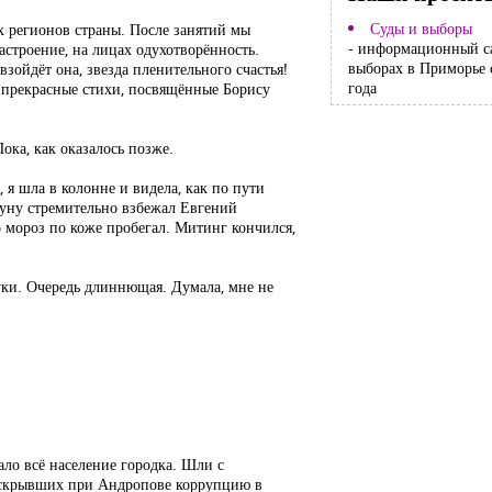
Суды и выборы
х регионов страны. После занятий мы
- информационный с
строение, на лицах одухотворённость.
выборах в Приморье 
зойдёт она, звезда пленительного счастья!
года
и прекрасные стихи, посвящённые Борису
ока, как оказалось позже.
я шла в колонне и видела, как по пути
буну стремительно взбежал Евгений
о мороз по коже пробегал. Митинг кончился,
уки. Очередь длиннющая. Думала, мне не
ало всё население городка. Шли с
раскрывших при Андропове коррупцию в