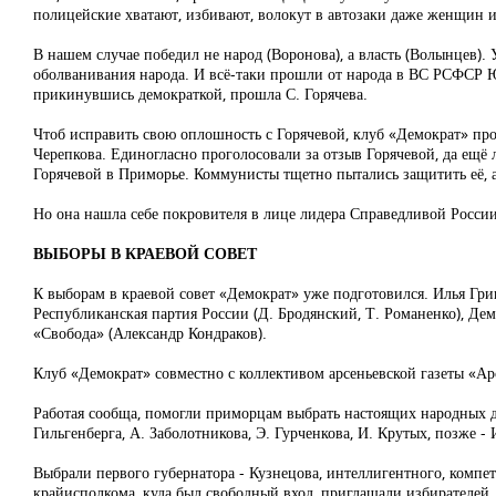
полицейские хватают, избивают, волокут в автозаки даже женщин и 
В нашем случае победил не народ (Воронова), а власть (Волынцев).
оболванивания народа. И всё-таки прошли от народа в ВС РСФСР Ю.
прикинувшись демократкой, прошла С. Горячева.
Чтоб исправить свою оплошность с Горячевой, клуб «Демократ» про
Черепкова. Единогласно проголосовали за отзыв Горячевой, да ещё
Горячевой в Приморье. Коммунисты тщетно пытались защитить её, 
Но она нашла себе покровителя в лице лидера Справедливой России
ВЫБОРЫ В КРАЕВОЙ СОВЕТ
К выборам в краевой совет «Демократ» уже подготовился. Илья Гри
Республиканская партия России (Д. Бродянский, Т. Романенко), Дем
«Свобода» (Александр Кондраков).
Клуб «Демократ» совместно с коллективом арсеньевской газеты «Арс
Работая сообща, помогли приморцам выбрать настоящих народных деп
Гильгенберга, А. Заболотникова, Э. Гурченкова, И. Крутых, позже - 
Выбрали первого губернатора - Кузнецова, интеллигентного, компе
крайисполкома, куда был свободный вход, приглашали избирателей,