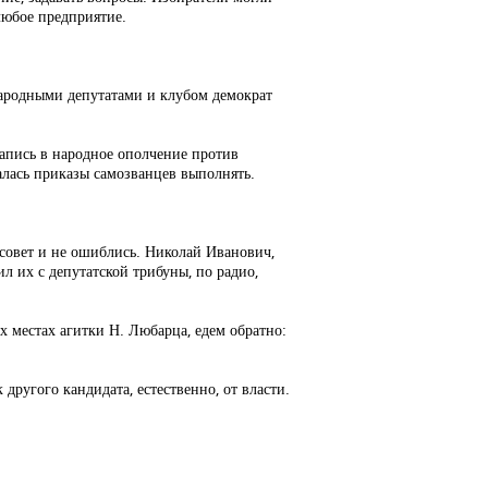
любое предприятие.
 народными депутатами и клубом демократ
запись в народное ополчение против
алась приказы самозванцев выполнять.
рсовет и не ошиблись. Николай Иванович,
 их с депутатской трибуны, по радио,
 местах агитки Н. Любарца, едем обратно:
другого кандидата, естественно, от власти.