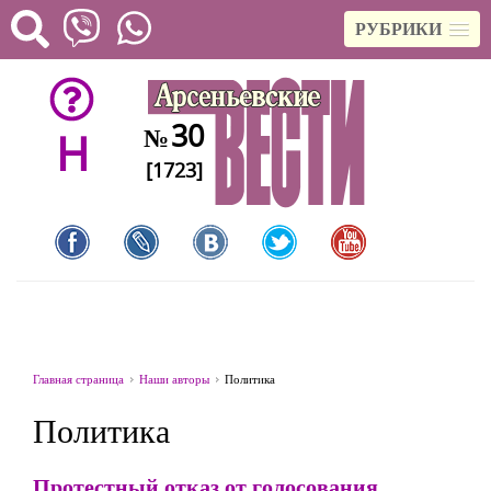
РУБРИКИ
30
№
H
[1723]
Главная страница
Наши авторы
Политика
Политика
Протестный отказ от голосования