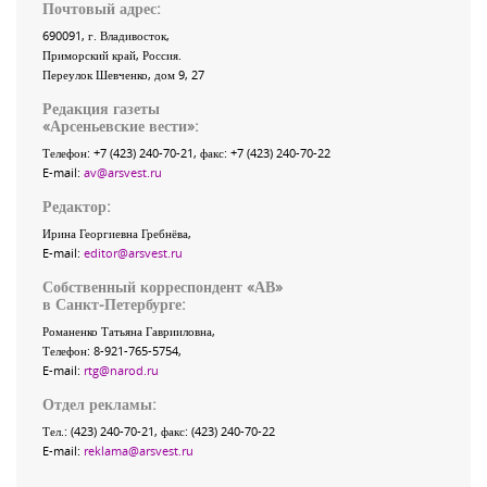
Почтовый адрес:
690091
, г.
Владивосток
,
Приморский край
,
Россия
.
Переулок Шевченко
, дом 9, 27
Редакция газеты
«
Арсеньевские вести
»:
Телефон:
+7 (423) 240-70-21
, факс:
+7 (423) 240-70-22
E-mail:
av@arsvest.ru
Редактор:
Ирина Георгиевна Гребнёва,
E-mail:
editor@arsvest.ru
Собственный корреспондент «АВ»
в Санкт-Петербурге:
Романенко Татьяна Гаврииловна,
Телефон: 8-921-765-5754,
E-mail:
rtg@narod.ru
Отдел рекламы:
Тел.: (423) 240-70-21, факс: (423) 240-70-22
E-mail:
reklama@arsvest.ru