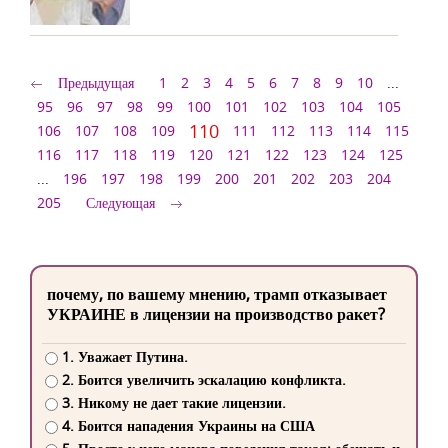
Предыдущая
1
2
3
4
5
6
7
8
9
10
...
95
96
97
98
99
100
101
102
103
104
105
110
106
107
108
109
111
112
113
114
115
116
117
118
119
120
121
122
123
124
125
...
196
197
198
199
200
201
202
203
204
205
Следующая
почему, по вашему мнению, трамп отказывает
УКРАИНЕ в лицензии на производство ракет?
1. Уважает Путина.
2. Боится увеличить эскалацию конфликта.
3. Никому не дает такие лицензии.
4. Боится нападения Украины на США