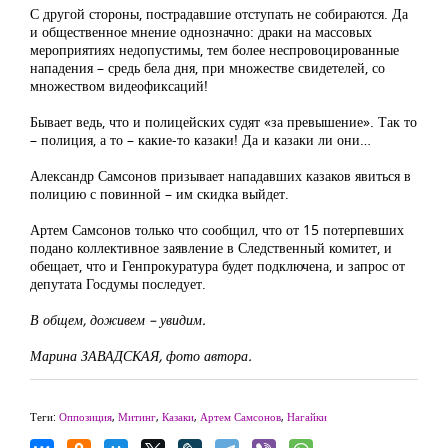
С другой стороны, пострадавшие отступать не собираются. Да
и общественное мнение однозначно: драки на массовых
мероприятиях недопустимы, тем более неспровоцированные
нападения – средь бела дня, при множестве свидетелей, со
множеством видеофиксаций!
Бывает ведь, что и полицейских судят «за превышение». Так то
– полиция, а то – какие-то казаки! Да и казаки ли они…
Александр Самсонов призывает нападавших казаков явиться в
полицию с повинной – им скидка выйдет.
Артем Самсонов только что сообщил, что от 15 потерпевших
подано коллективное заявление в Следственный комитет, и
обещает, что и Генпрокуратура будет подключена, и запрос от
депутата Госдумы последует.
В общем, доживем – увидим.
Марина ЗАВАДСКАЯ, фото автора.
Теги:
Оппозиция
,
Митинг
,
Казаки
,
Артем Самсонов
,
Нагайки