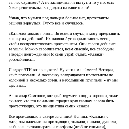
вы нас охраняете? А не засиделись ли вы тут, а то у нас есть
более решительные кандидаты на ваше место!
Узнав, что музыки под пальцем больше нет, протестанты
решили вернуться. Тут-то все и случилось.
«Казаков» можно понять. Во всяком случае, я могу представить
логику их действий. Их наняли / уговорили занять место,
чтобы воспрепятствовать протестантам. Они своего добились –
те ушли. Можно сворачиваться, всем спасибо, все свободны,
впереди долгожданный (с семи утра!) отдых. «Казаки»
расслабились…
И вдруг ЭТИ возвращаются! Ну чего им неймется! Негодяи,
кайф поломали! А поскольку возвращаются протестанты не
колонной в несколько сотен, а небольшими группами – ну мы
щас вам…
Александр Самсонов, который «думает о людях хорошо», тоже
считает, что это не администрация края казакам велела бить
протестующих, это инициатива самих казаков.
Все происходило в сквере за спиной Ленина. «Казаки» с
матерком налетали на приходящих, толкали, пинали, душили,
выбивали фотоаппараты и телефоны (чтоб не снимали),