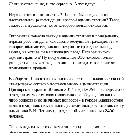
Ленину отношение, и это серьезно. А тут вдруг…
Неужели это их инициатива? Или это было сделано по
настоятельной рекомендации краевой администрации? Такое,
знаете ли, предложение, от которого нельзя отказаться.
Оппозиция понесла заявку в администрацию в понедельник,
первый рабочий день, как законопослушные гражадне. А им
говорят: обломитесь, законопослушные граждане, площадь
занята, не хотите ли на площадку перед Первореченской
администрацией? Ну подумаешь, там 300 человек только
умещается, а вы хотите две тыщи – приходите, вас свинтят за
превышение предела.
Вообще-то Привокзальная площадь – это наш владивостокский
«гайд-парк»: согласно постановлению Администрации
Приморского края от 30 июля 2014 года № 291-па специально
отведенным местом «для коллективного обсуждения каких-
либо общественно значимых вопросов» в городе Владивостоке
является «привокзальная площадь железнодорожного вокзала у
памятника В.И. Ленину», предельной численностью 2400
человек.
То есть подавать заявку на митинг «под пальцем» не
обязательно, так же как и митингов там может быть несколько,