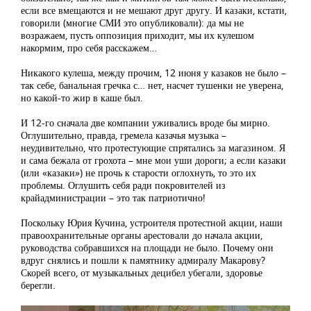
если все вмещаются и не мешают друг другу. И казаки, кстати,
говорили (многие СМИ это опубликовали): да мы не
возражаем, пусть оппозиция приходит, мы их кулешом
накормим, про себя расскажем…
Никакого кулеша, между прочим, 12 июня у казаков не было –
так себе, банальная гречка с… нет, насчет тушенки не уверена,
но какой-то жир в каше был.
И 12-го сначала две компании уживались вроде бы мирно.
Оглушительно, правда, гремела казачья музыка –
неудивительно, что протестующие спрятались за магазином. Я
и сама бежала от грохота – мне мои уши дороги; а если казаки
(или «казаки») не прочь к старости оглохнуть, то это их
проблемы. Оглушить себя ради покровителей из
крайадминистрации – это так патриотично!
Поскольку Юрия Кучина, устроителя протестной акции, наши
правоохранительные органы арестовали до начала акции,
руководства собравшихся на площади не было. Почему они
вдруг снялись и пошли к памятнику адмиралу Макарову?
Скорей всего, от музыкальных децибел убегали, здоровье
берегли.