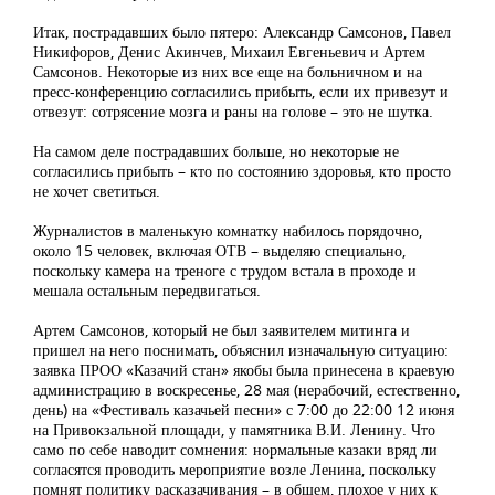
Итак, пострадавших было пятеро: Александр Самсонов, Павел
Никифоров, Денис Акинчев, Михаил Евгеньевич и Артем
Самсонов. Некоторые из них все еще на больничном и на
пресс-конференцию согласились прибыть, если их привезут и
отвезут: сотрясение мозга и раны на голове – это не шутка.
На самом деле пострадавших больше, но некоторые не
согласились прибыть – кто по состоянию здоровья, кто просто
не хочет светиться.
Журналистов в маленькую комнатку набилось порядочно,
около 15 человек, включая ОТВ – выделяю специально,
поскольку камера на треноге с трудом встала в проходе и
мешала остальным передвигаться.
Артем Самсонов, который не был заявителем митинга и
пришел на него поснимать, объяснил изначальную ситуацию:
заявка ПРОО «Казачий стан» якобы была принесена в краевую
администрацию в воскресенье, 28 мая (нерабочий, естественно,
день) на «Фестиваль казачьей песни» с 7:00 до 22:00 12 июня
на Привокзальной площади, у памятника В.И. Ленину. Что
само по себе наводит сомнения: нормальные казаки вряд ли
согласятся проводить мероприятие возле Ленина, поскольку
помнят политику расказачивания – в общем, плохое у них к