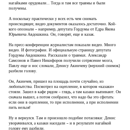
нагайками орудовали… Тогда и там все травмы и были
получены.
А поскольку практически у всех есть чем снимать
происходящее, видео документов оказалось достаточно. Кой-
кого опознали – например, депутата Гордумы от Едра Якова
Юрьевича Авдошкина. Он, говорят, еще и казак.
На пресс-конференции журналистам показали видео. Много
видео. И фотографии. И официальную страницу депутата
Гордумы Авдошкина. Рассказали о травмах. Александр
Самсонов и Павел Никифоров получили сотрясение мозга,
Павлу еще и нос сломали, Денису Акинчеву (верхний снимок)
разбили голову.
Он, Акинчев, пришел на площадь почти случайно, из
любопытства. Посмотрел на оцепление, в котором «казаки»
стояли. Зашел в кафе рядом – глядь, а там казаки выпивают. Он
сначала вышел, а потом сообразил, что надо бы это сфотать:
если они в оцеплении, то при исполнении, а при исполнении
пить нельзя!
Ну и вернулся. Там и произошло подобие потасовки: Денис
уворачивался, а казаки наседали – и в результате нагайкой
голову ему разбили.