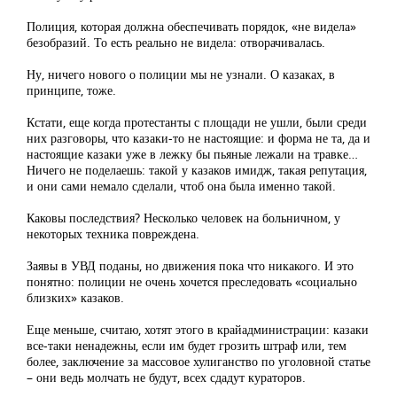
Полиция, которая должна обеспечивать порядок, «не видела»
безобразий. То есть реально не видела: отворачивалась.
Ну, ничего нового о полиции мы не узнали. О казаках, в
принципе, тоже.
Кстати, еще когда протестанты с площади не ушли, были среди
них разговоры, что казаки-то не настоящие: и форма не та, да и
настоящие казаки уже в лежку бы пьяные лежали на травке…
Ничего не поделаешь: такой у казаков имидж, такая репутация,
и они сами немало сделали, чтоб она была именно такой.
Каковы последствия? Несколько человек на больничном, у
некоторых техника повреждена.
Заявы в УВД поданы, но движения пока что никакого. И это
понятно: полиции не очень хочется преследовать «социально
близких» казаков.
Еще меньше, считаю, хотят этого в крайадминистрации: казаки
все-таки ненадежны, если им будет грозить штраф или, тем
более, заключение за массовое хулиганство по уголовной статье
– они ведь молчать не будут, всех сдадут кураторов.