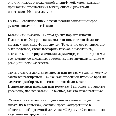
оно отличалось определенной спецификой: «под пальцем»
произошли столкновения между оппозиционерами
и казаками. Или «казаками».
Ну как – столкновение? Казаки побили оппозиционеров –
руками, ногами и нагайками.
Казаки или «казаки»? В этом до сих пор нет ясности.
Главказак из Уссурийска заявил, что никакие это были не
казаки, у них даже форма другая. То есть, по его мнению, это
была подстава, чтобы поссорить казаков с населением,
выставить их старорежимными держимордами – историю мы
все помним со школьных времен, где нам внушали мнение о
реакционности казачества.
Так это было в действительности или не так – вряд ли кому-то
захочется разбираться. Так же, как сторонней публике вряд ли
захочется разбираться, настоящие это были казаки на
Привокзальной площади или ряженые. Тем более что многие
убеждены, что все казаки – ряженые, так что какая разница?
26 июня пострадавшие от действий «казаков» (будем пока
писать их в кавычках) созвали пресс-конференцию в
общественной приемной депутата ЗС Артема Самсонова – он
ведь тоже пострадавший.