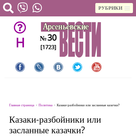
РУБРИКИ
30
№
H
[1723]
Главная страница
Политика
Казаки-разбойники или засланные казачки?
Казаки-разбойники или
засланные казачки?