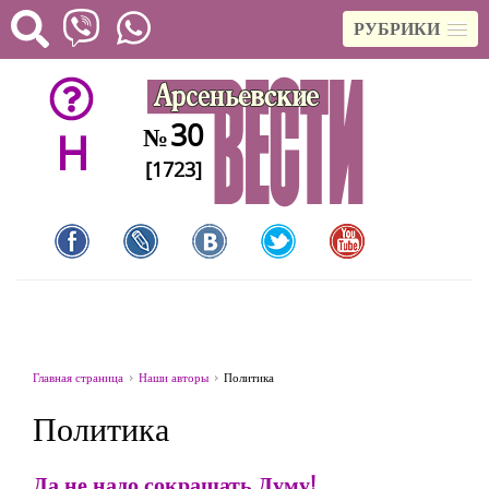
РУБРИКИ
30
№
H
[1723]
Главная страница
Наши авторы
Политика
Политика
Да не надо сокращать Думу!