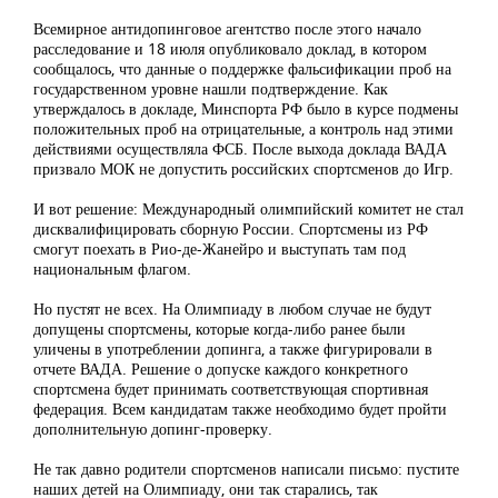
Всемирное антидопинговое агентство после этого начало
расследование и 18 июля опубликовало доклад, в котором
сообщалось, что данные о поддержке фальсификации проб на
государственном уровне нашли подтверждение. Как
утверждалось в докладе, Минспорта РФ было в курсе подмены
положительных проб на отрицательные, а контроль над этими
действиями осуществляла ФСБ. После выхода доклада ВАДА
призвало МОК не допустить российских спортсменов до Игр.
И вот решение: Международный олимпийский комитет не стал
дисквалифицировать сборную России. Спортсмены из РФ
смогут поехать в Рио-де-Жанейро и выступать там под
национальным флагом.
Но пустят не всех. На Олимпиаду в любом случае не будут
допущены спортсмены, которые когда-либо ранее были
уличены в употреблении допинга, а также фигурировали в
отчете ВАДА. Решение о допуске каждого конкретного
спортсмена будет принимать соответствующая спортивная
федерация. Всем кандидатам также необходимо будет пройти
дополнительную допинг-проверку.
Не так давно родители спортсменов написали письмо: пустите
наших детей на Олимпиаду, они так старались, так