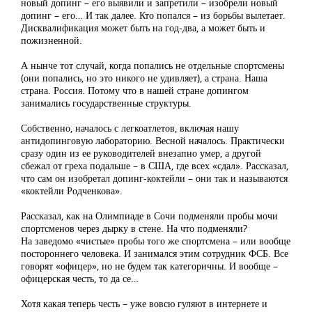
новый допинг – его выявили и запретили – изобрели новый
допинг – его… И так далее. Кто попался – из борьбы вылетает.
Дисквалификация может быть на год-два, а может быть и
пожизненной.
А нынче тот случай, когда попались не отдельные спортсмены
(они попались, но это никого не удивляет), а страна. Наша
страна. Россия. Потому что в нашей стране допингом
занимались государственные структуры.
Собственно, началось с легкоатлетов, включая нашу
антидопинговую лабораторию. Весной началось. Практически
сразу один из ее руководителей внезапно умер, а другой
сбежал от греха подальше – в США, где всех «сдал». Рассказал,
что сам он изобретал допинг-коктейли – они так и называются
«коктейли Родченкова».
Рассказал, как на Олимпиаде в Сочи подменяли пробы мочи
спортсменов через дырку в стене. На что подменяли?
На заведомо «чистые» пробы того же спортсмена – или вообще
постороннего человека. И занимался этим сотрудник ФСБ. Все
говорят «офицер», но не будем так категоричны. И вообще –
офицерская честь, то да се…
Хотя какая теперь честь – уже вовсю гуляют в интернете и