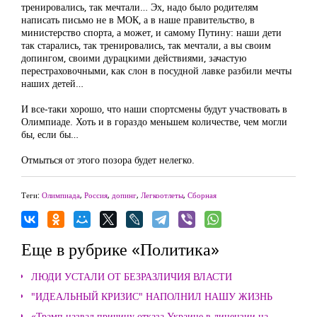
тренировались, так мечтали… Эх, надо было родителям
написать письмо не в МОК, а в наше правительство, в
министерство спорта, а может, и самому Путину: наши дети
так старались, так тренировались, так мечтали, а вы своим
допингом, своими дурацкими действиями, зачастую
перестраховочными, как слон в посудной лавке разбили мечты
наших детей…
И все-таки хорошо, что наши спортсмены будут участвовать в
Олимпиаде. Хоть и в гораздо меньшем количестве, чем могли
бы, если бы…
Отмыться от этого позора будет нелегко.
Теги:
Олимпиада
,
Россия
,
допинг
,
Легкоотлеты
,
Сборная
Еще в рубрике «Политика»
ЛЮДИ УСТАЛИ ОТ БЕЗРАЗЛИЧИЯ ВЛАСТИ
"ИДЕАЛЬНЫЙ КРИЗИС" НАПОЛНИЛ НАШУ ЖИЗНЬ
«Трамп назвал причину отказа Украине в лицензии на