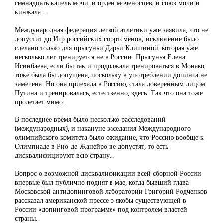
семнадцать капель мочи, и орден моченосцев, и союз мочи и
кинжала…
Международная федерация легкой атлетики уже заявила, что не
допустит до Игр российских спортсменов; исключение было
сделано только для прыгуньи Дарьи Клишиной, которая уже
несколько лет тренируется не в России. Прыгунья Елена
Исинбаева, если бы так и продолжала тренироваться в Монако,
тоже была бы допущена, поскольку в употреблении допинга не
замечена. Но она приехала в Россию, стала доверенным лицом
Путина и тренировалась, естественно, здесь. Так что она тоже
пролетает мимо.
В последнее время было несколько расследований
(международных), и накануне заседания Международного
олимпийского комитета было ожидание, что Россию вообще к
Олимпиаде в Рио-де-Жанейро не допустят, то есть
дисквалифицируют всю страну…
Вопрос о возможной дисквалификации всей сборной России
впервые был публично поднят в мае, когда бывший глава
Московской антидопинговой лаборатории Григорий Родченков
рассказал американской прессе о якобы существующей в
России «допинговой программе» под контролем властей
страны.