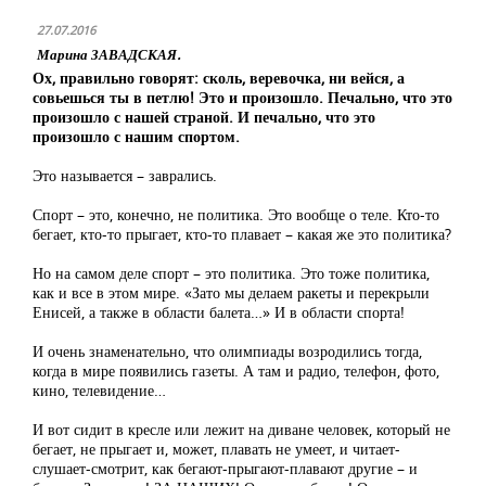
27.07.2016
Марина ЗАВАДСКАЯ.
Ох, правильно говорят: сколь, веревочка, ни вейся, а
совьешься ты в петлю! Это и произошло. Печально, что это
произошло с нашей страной. И печально, что это
произошло с нашим спортом.
Это называется – заврались.
Спорт – это, конечно, не политика. Это вообще о теле. Кто-то
бегает, кто-то прыгает, кто-то плавает – какая же это политика?
Но на самом деле спорт – это политика. Это тоже политика,
как и все в этом мире. «Зато мы делаем ракеты и перекрыли
Енисей, а также в области балета…» И в области спорта!
И очень знаменательно, что олимпиады возродились тогда,
когда в мире появились газеты. А там и радио, телефон, фото,
кино, телевидение…
И вот сидит в кресле или лежит на диване человек, который не
бегает, не прыгает и, может, плавать не умеет, и читает-
слушает-смотрит, как бегают-прыгают-плавают другие – и