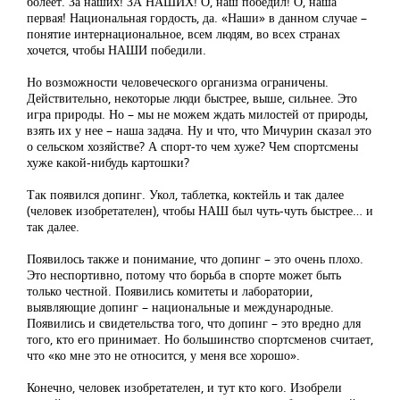
болеет. За наших! ЗА НАШИХ! О, наш победил! О, наша
первая! Национальная гордость, да. «Наши» в данном случае –
понятие интернациональное, всем людям, во всех странах
хочется, чтобы НАШИ победили.
Но возможности человеческого организма ограничены.
Действительно, некоторые люди быстрее, выше, сильнее. Это
игра природы. Но – мы не можем ждать милостей от природы,
взять их у нее – наша задача. Ну и что, что Мичурин сказал это
о сельском хозяйстве? А спорт-то чем хуже? Чем спортсмены
хуже какой-нибудь картошки?
Так появился допинг. Укол, таблетка, коктейль и так далее
(человек изобретателен), чтобы НАШ был чуть-чуть быстрее… и
так далее.
Появилось также и понимание, что допинг – это очень плохо.
Это неспортивно, потому что борьба в спорте может быть
только честной. Появились комитеты и лаборатории,
выявляющие допинг – национальные и международные.
Появились и свидетельства того, что допинг – это вредно для
того, кто его принимает. Но большинство спортсменов считает,
что «ко мне это не относится, у меня все хорошо».
Конечно, человек изобретателен, и тут кто кого. Изобрели