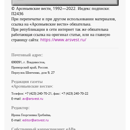
© Арсеньевские вести, 1992—2022. Индекс подписки:
П2436
При перепечатке и при другом использовании материалов,
ссылка на «Арсеньевские вести» обязательна.
При републикации в сети интернет так же обязательна
работающая ссылка на оригинал статьи, или на главную
страницу сайта:
https://www.arsvest.ru/
Почтовый адрес:
690091
, г.
Владивосток
,
Приморский край
,
Россия
.
Переулок Шевченко
, дом 9, 27
Редакция газеты
«
Арсеньевские вести
»:
Телефон:
+7 (423) 240-70-21
, факс:
+7 (423) 240-70-22
E-mail:
av@arsvest.ru
Редактор:
Ирина Георгиевна Гребнёва,
E-mail:
editor@arsvest.ru
Собственный корреспондент «АВ»