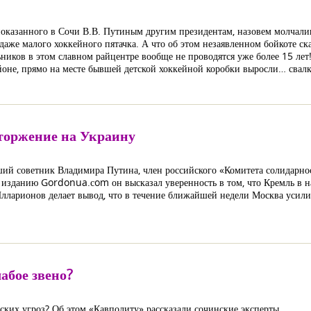
показанного в Сочи В.В. Путиным другим президентам, назовем молчали
 даже малого хоккейного пятачка. А что об этом незаявленном бойкоте с
ников в этом славном райцентре вообще не проводятся уже более 15 лет!
йоне, прямо на месте бывшей детской хоккейной коробки выросли… свал
вторжение на Украину
ий советник Владимира Путина, член российского «Комитета солидарно
изданию Gordonua.сom он высказал уверенность в том, что Кремль в на
лларионов делает вывод, что в течение ближайшей недели Москва усили
абое звено?
ких угроз? Об этом «Кавполиту» рассказали сочинские эксперты