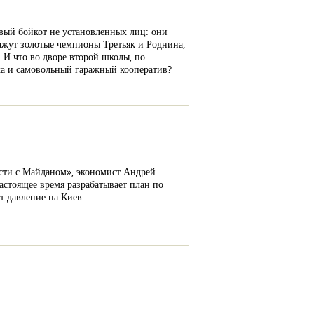
вый бойкот не установленных лиц: они
кажут золотые чемпионы Третьяк и Роднина,
 И что во дворе второй школы, по
ка и самовольный гаражный кооператив?
сти с Майданом», экономист Андрей
стоящее время разрабатывает план по
т давление на Киев.