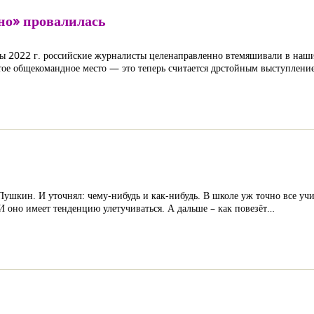
но» провалилась
ы 2022 г. российские журналисты целенаправленно втемяшивали в наши 
вятое общекомандное место — это теперь считается дрстойным выступлени
ушкин. И уточнял: чему-нибудь и как-нибудь. В школе уж точно все учи
И оно имеет тенденцию улетучиваться. А дальше – как повезёт…