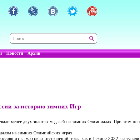
ы
Новости
Архив
ссии за историю зимних Игр
евали менее двух золотых медалей на зимних Олимпиадах. При этом по 
едалям на зимних Олимпийских играх.
оссиян из-за массовых отстранений, тогда как в Пекине-2022 выступали