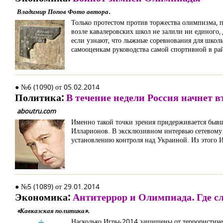
Владимир Попов Фото автора.
Только протестом против торжества олимпизма, 
возле кавалеровских школ не залили ни единого,
если узнают, что лыжные соревнования для школь
самооценкам руководства самой спортивной в ра
● №6 (1090) от 05.02.2014
Политика:
В течение недели Россия начнет 
aboutru.com
Именно такой точки зрения придерживается бывш
Илларионов. В эксклюзивном интервью сетевому 
установлению контроля над Украиной. Из этого И
● №5 (1089) от 29.01.2014
Экономика:
Антитеррор и Олимпиада. Где сл
«Кавказская политика».
Насколько Игры-2014 защищены от террористичес