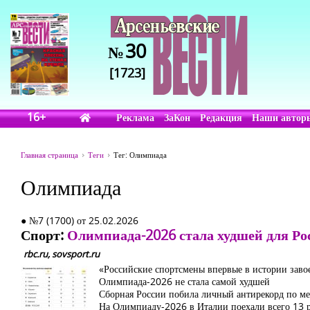
30
№
[1723]
16+
Реклама
ЗаКон
Редакция
Наши автор
Главная страница
Теги
Тег: Олимпиада
Олимпиада
● №7 (1700) от 25.02.2026
Спорт:
Олимпиада-2026 стала худшей для Ро
rbc.ru, sovsport.ru
«Российские спортсмены впервые в истории заво
Олимпиада-2026 не стала самой худшей
Сборная России побила личный антирекорд по м
На Олимпиаду-2026 в Италии поехали всего 13 р