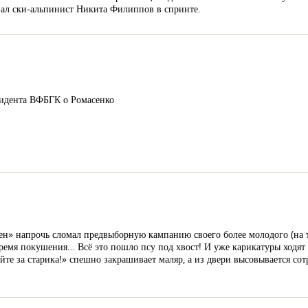
евал ски-альпинист Никита Филиппов в спринте.
езидента ВФБГК о Ромасенко
н» напрочь сломал предвыборную кампанию своего более молодого (на т
время покушения… Всё это пошло псу под хвост! И уже карикатуры ходят в
те за старика!» спешно закрашивает маляр, а из двери высовывается сот