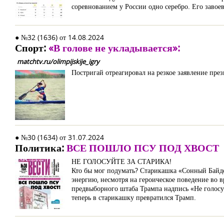
соревнованием у России одно серебро. Его заво
● №32 (1636) от 14.08.2024
Спорт:
«В голове не укладывается»:
matchtv.ru/olimpijskije_igry
Постригай отреагировал на резкое заявление пр
● №30 (1634) от 31.07.2024
Политика:
ВСЕ ПОШЛО ПСУ ПОД ХВОСТ
НЕ ГОЛОСУЙТЕ ЗА СТАРИКА!
Кто бы мог подумать? Старикашка «Сонный Байде
энергию, несмотря на героическое поведение во 
предвыборного штаба Трампа надпись «Не голосуй
теперь в старикашку превратился Трамп.