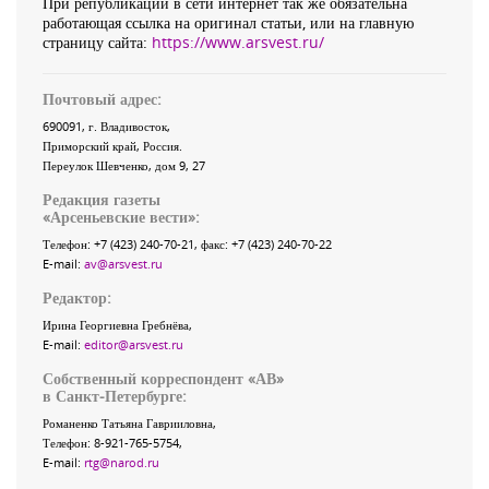
При републикации в сети интернет так же обязательна
работающая ссылка на оригинал статьи, или на главную
страницу сайта:
https://www.arsvest.ru/
Почтовый адрес:
690091
, г.
Владивосток
,
Приморский край
,
Россия
.
Переулок Шевченко
, дом 9, 27
Редакция газеты
«
Арсеньевские вести
»:
Телефон:
+7 (423) 240-70-21
, факс:
+7 (423) 240-70-22
E-mail:
av@arsvest.ru
Редактор:
Ирина Георгиевна Гребнёва,
E-mail:
editor@arsvest.ru
Собственный корреспондент «АВ»
в Санкт-Петербурге:
Романенко Татьяна Гаврииловна,
Телефон: 8-921-765-5754,
E-mail:
rtg@narod.ru