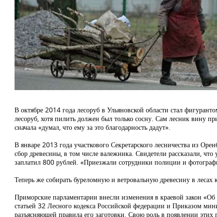
В октябре 2014 года лесоруб в Ульяновской области стал фигурантом
лесоруб, хотя пилить должен был только сосну. Сам лесник вину пр
сначала «думал, что ему за это благодарность дадут».
В январе 2013 года участкового Секретарского лесничества из Ор
сбор древесины, в том числе валежника. Свидетели рассказали, что 
заплатил 800 рублей. «Приезжали сотрудники полиции и фотографи
Теперь же собирать буреломную и ветровальную древесину в лесах к
Приморские парламентарии внесли изменения в краевой закон «Об 
статьей 32 Лесного кодекса Российской федерации и Приказом ми
разъясняющей правила его заготовки. Свою роль в появлении этих 