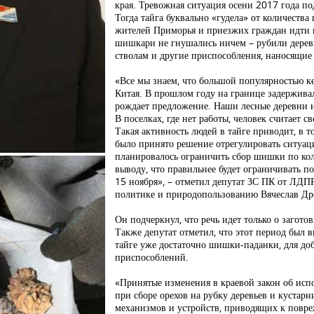
края. Тревожная ситуация осени 2017 года по
Тогда тайга буквально «гудела» от количест
жителей Приморья и приезжих граждан идти 
шишкари не гнушались ничем – рубили деревь
стволам и другие приспособления, наносящие
«Все мы знаем, что большой популярностью ке
Китая. В прошлом году на границе задержива
рождает предложение. Наши лесные деревни и
В поселках, где нет работы, человек считает с
Такая активность людей в тайге приводит, в 
было принято решение отрегулировать ситуац
планировалось ограничить сбор шишки по кол
выводу, что правильнее будет ограничивать по
15 ноября», – отметил депутат ЗС ПК от ЛДП
политике и природопользованию Вячеслав Д
Он подчеркнул, что речь идет только о загот
Также депутат отметил, что этот период был 
тайге уже достаточно шишки-паданки, для д
приспособлений.
«Принятые изменения в краевой закон об исп
при сборе орехов на рубку деревьев и кустар
механизмов и устройств, приводящих к повр