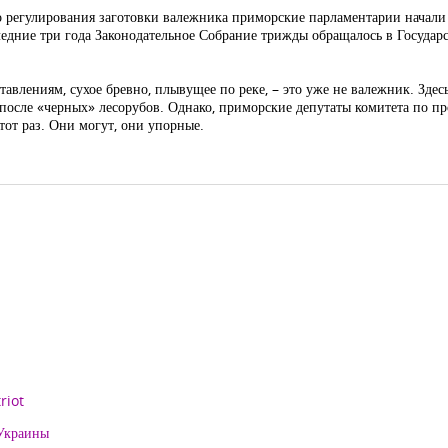
 регулирования заготовки валежника приморские парламентарии начали
следние три года Законодательное Собрание трижды обращалось в Государ
тавлениям, сухое бревно, плывущее по реке, – это уже не валежник. Здес
ось после «черных» лесорубов. Однако, приморские депутаты комитета по 
тот раз. Они могут, они упорные.
riot
 Украины