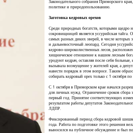
Законодательного собрания Приморского края
политике и природопользованию.
Заготовка кедровых орехов
Среди природных богатств, которыми щедро н
сокровищницей является уссурийская тайга. 
самых разных диких зверей, в числе которых
и дальневосточный леопард. Сегодня уссурийс
кедрово-широколиственных лесов, расположен
хищническое отношение к нашим лесным бога
уродуют кедрач, оставляя после себя больные,
вызывала возмущение у жителей края, а депу
навести порядок в этом вопросе. Таким обра
собирать кедровый орех только с 1 октября по
С 1 октября в Приморском крае начался разре
для личных нужд. Ограничение сроков сбора э
первый год. Принятие соответствующих измен
результатом работы депутатов Законодательн
ЛДПР.
Фиксированный период сбора кедровой шишк
года. Работа по подготовке этого решения вел
выносился на публичное обсуждение и был п