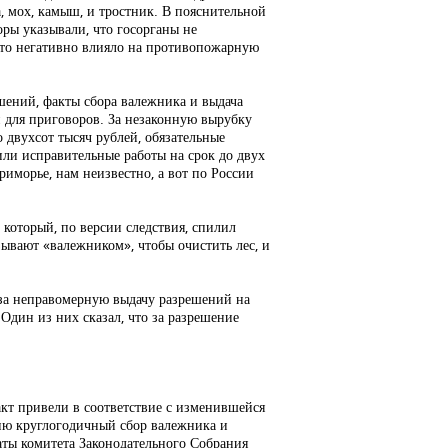
а, мох, камыш, и тростник. В пояснительной
оры указывали, что госорганы не
 Это негативно влияло на противопожарную
шений, факты сбора валежника и выдача
 для приговоров. За незаконную вырубку
 двухсот тысяч рублей, обязательные
 или исправительные работы на срок до двух
риморье, нам неизвестно, а вот по России
 который, по версии следствия, спилил
зывают «валежником», чтобы очистить лес, и
 за неправомерную выдачу разрешений на
 Один из них сказал, что за разрешение
кт привели в соответствие с изменившейся
ию круглогодичный сбор валежника и
аты комитета Законодательного Собрания