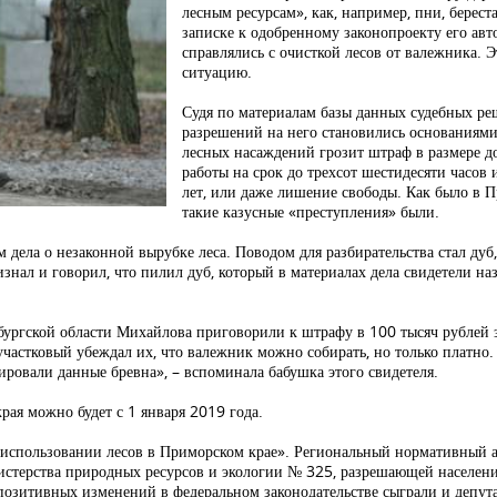
лесным ресурсам», как, например, пни, берест
записке к одобренному законопроекту его авт
справлялись с очисткой лесов от валежника.
ситуацию.
Судя по материалам базы данных судебных ре
разрешений на него становились основаниями
лесных насаждений грозит штраф в размере до
работы на срок до трехсот шестидесяти часов
лет, или даже лишение свободы. Как было в П
такие казусные «преступления» были.
 дела о незаконной вырубке леса. Поводом для разбирательства стал дуб,
изнал и говорил, что пилил дуб, который в материалах дела свидетели на
енбургской области Михайлова приговорили к штрафу в 100 тысяч рублей
участковый убеждал их, что валежник можно собирать, но только платно.
ровали данные бревна», – вспоминала бабушка этого свидетеля.
рая можно будет с 1 января 2019 года.
использовании лесов в Приморском крае». Региональный нормативный а
нистерства природных ресурсов и экологии № 325, разрешающей населен
позитивных изменений в федеральном законодательстве сыграли и депут