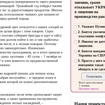
дтвердила своевременность такого решения.
мнению, трамп
ва шишкарей. Урожайный год побудил тысячи
отказывает УКР
в лес за дорогостоящим продуктом. Многие
в лицензии на
я, использовали «кошки» для лазания по
производство рак
 вред ценной породе.
1. Уважает Путин
дровый орех пользуется у наших соседей из
ли целые фуры с этим товаром. Спрос
2. Боится увелич
 поселки собирают бригады и идут в тайгу.
эскалацию конфл
воим долгом пойти в лес и там «работать».
3. Никому не дает
том числе, и к лесным пожарам. Поэтому
лицензии.
ию законодательно. Изначально
4. Боится нападе
ичеству килограммов, но в итоге пришли к
Украины на СШ
 сроку заготовки – 45 суток – 1 октября по
Р и член комитета по продовольственной
5. Просто у него 
рожжин.
поведения такая:
обещать и не сдел
овке кедровой шишки для личных нужд.
выбран неслучайно – в середине осени в
обычи которой не нужно дополнительных
Всего проголосовало
1 человек
Прошлые опросы
ользовании лесов четко прописывает запрет
ников, а также применение инструментов,
Наши проект
еждению лесных насаждений, –