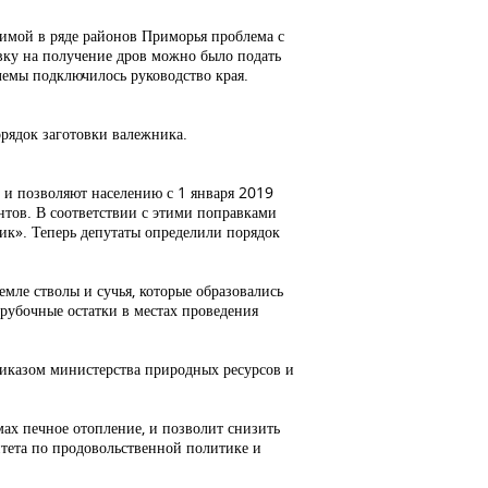
имой в ряде районов Приморья проблема с
явку на получение дров можно было подать
лемы подключилось руководство края.
рядок заготовки валежника.
 и позволяют населению с 1 января 2019
нтов. В соответствии с этими поправками
ик». Теперь депутаты определили порядок
мле стволы и сучья, которые образовались
орубочные остатки в местах проведения
риказом министерства природных ресурсов и
мах печное отопление, и позволит снизить
итета по продовольственной политике и