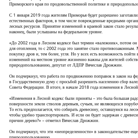
Приморского края по продовольственной политике и природопольз
С 1 января 2019 года жителям Приморья будет разрешено заготавлив
естественных факторов, в том числе поврежденные вредными орган
лесных ресурсов. Принятие изменений в краевой закон стало резуль
наконец, были услышаны на федеральном уровне.
«До 2002 года в Лесном кодексе был термин «валежник», потом он и
для отопления, то с 2002 года это занятие стало противозаконным.
покупку дров и, тем более, угля. Но у всех есть возможность пойти
изменений на местном уровне жизненно важны для жителей собстве
природопользованию, депутат от ЛДПР Вячеслав Дрожжин.
Он подчеркнул, что работа по продвижению поправок в закон на фе
в Государственную думу с просьбой разрешить населению сбор вал
Совета Федерации. В итоге, в начале 2018 года изменения в Лесной
«Изменения в Лесной кодекс были приняты – это была большая радо
поверхности земли стволов деревьев, сучьев, не являющихся порубо
То есть предполагается, что собирать древесину, оставшуюся на лесос
чтобы удобно транспортировать. И если он будет задержан с древес
причин дерево?» – отметил Вячеслав Дрожжин.
Он подчеркнул, что эти «неопределенности» в законодательстве ещ
природопользованию.