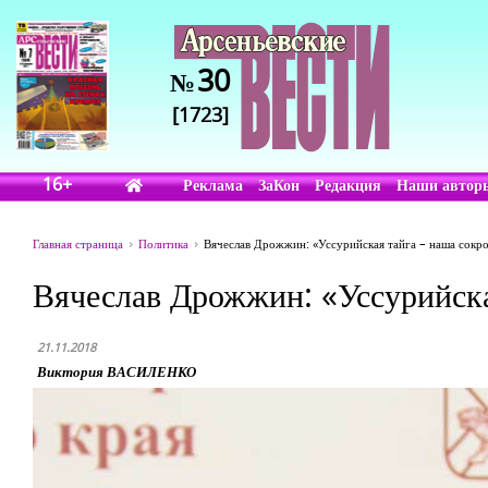
30
№
[1723]
16+
Реклама
ЗаКон
Редакция
Наши автор
Главная страница
Политика
Вячеслав Дрожжин: «Уссурийская тайга – наша сокр
Вячеслав Дрожжин: «Уссурийска
21.11.2018
Виктория ВАСИЛЕНКО