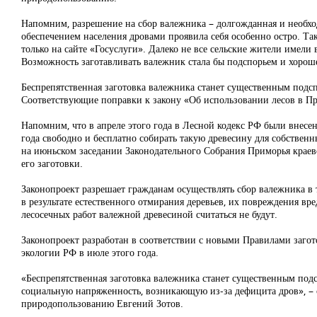
Напомним, разрешение на сбор валежника – долгожданная и необх
обеспечением населения дровами проявила себя особенно остро. Та
только на сайте «Госуслуги». Далеко не все сельские жители имел
Возможность заготавливать валежник стала бы подспорьем и хорош
Беспрепятственная заготовка валежника станет существенным подс
Соответствующие поправки к закону «Об использовании лесов в Пр
Напомним, что в апреле этого года в Лесной кодекс РФ были внесе
года свободно и бесплатно собирать такую древесину для собстве
на июньском заседании Законодательного Собрания Приморья краев
его заготовки.
Законопроект разрешает гражданам осуществлять сбор валежника в т
в результате естественного отмирания деревьев, их повреждения вр
лесосечных работ валежной древесиной считаться не будут.
Законопроект разработан в соответствии с новыми Правилами заго
экологии РФ в июле этого года.
«Беспрепятственная заготовка валежника станет существенным подс
социальную напряженность, возникающую из-за дефицита дров», – с
природопользованию Евгений Зотов.