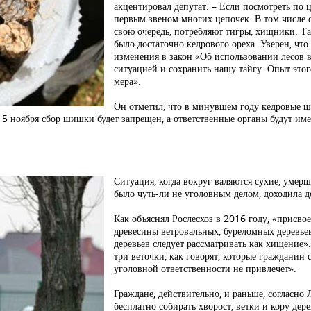
акцентировал депутат. – Если посмотреть по ц
первым звеном многих цепочек. В том числе о
свою очередь, потребляют тигры, хищники. Та
было достаточно кедрового ореха. Уверен, чт
изменения в закон «Об использовании лесов 
ситуацией и сохранить нашу тайгу. Опыт этог
мера».
Он отметил, что в минувшем году кедровые ш
5 ноября сбор шишки будет запрещен, а ответственные органы будут им
Ситуация, когда вокруг валяются сухие, умерш
было чуть-ли не уголовным делом, доходила д
Как объяснял Рослесхоз в 2016 году, «присво
древесины ветровальных, буреломных деревье
деревьев следует рассматривать как хищение».
три веточки, как говорят, которые гражданин 
уголовной ответственности не привлечет».
Граждане, действительно, и раньше, согласно
бесплатно собирать хворост, ветки и кору дер