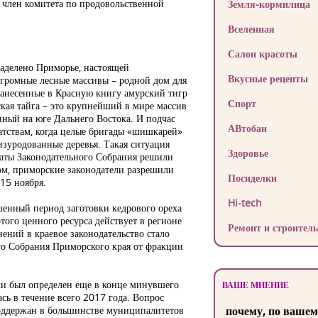
, член комитета по продовольственной
Земля-кормилица
Вселенная
Салон красоты
аделено Приморье, настоящей
Вкусные рецепты
Огромные лесные массивы – родной дом для
 занесенные в Красную книгу амурский тигр
Спорт
кая тайга – это крупнейший в мире массив
ный на юге Дальнего Востока. И подчас
АВтобан
тствам, когда целые бригады «шишкарей»
 изуродованные деревья. Такая ситуация
Здоровье
таты Законодательного Собрания решили
зом, приморские законодатели разрешили
Посиделки
 15 ноября.
Hi-tech
шенный период заготовки кедрового ореха
того ценного ресурса действует в регионе
Ремонт и строитель
ений в краевое законодательство стало
ого Собрания Приморского края от фракции
и был определен еще в конце минувшего
ВАШЕ МНЕНИЕ
ась в течение всего 2017 года. Вопрос
оддержан в большинстве муниципалитетов
почему, по вашем