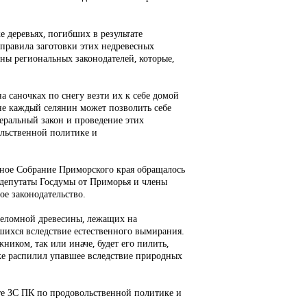
е деревьях, погибших в результате
правила заготовки этих недревесных
оны региональных законодателей, которые,
а саночках по снегу везти их к себе домой
 не каждый селянин может позволить себе
деральный закон и проведение этих
ольственной политике и
ьное Собрание Приморского края обращалось
 депутаты Госдумы от Приморья и члены
ое законодательство.
уреломной древесины, лежащих на
вшихся вследствие естественного вымирания.
жником, так или иначе, будет его пилить,
и же распилил упавшее вследствие природных
ете ЗС ПК по продовольственной политике и