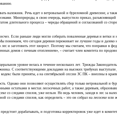
ованию.
ать валежник. Речь идет о ветровальной и буреломной древесине, а такж
измами. Минприроды, в свою очередь, выпустило приказ, разъясняющий 
татом длительного процесса – череды обращений и согласований со стор
счез. Если раньше люди могли собирать поваленные деревья и ветки и н
 Мы понимаем, что сегодня деревня переживает не лучшие годы и далеко
 в лес и заготовить этот хворост. Поэтому мы считаем, что поправки в фе
нных домов с печным отоплением», – считает член комитета по продов
деральном уровне велась в течение нескольких лет. Трижды Законодател
ежника. С соответствующими докладами на высоких трибунах выступали
 кодекс были приняты, а на сентябрьской сессии ЗС ПК – внесены в краев
сть. Однако они позволяют осуществлять сбор только ветровальной и б
чными остатками в местах лесосечных работ, а также деревьев, образова
еке со следами спилов, уже нельзя. Но ведь человек, заходя в лес за вале
иной со следами спилов, как определить – это он собрал на лесосеке ил
е предстоит дорабатывать, и подготовка корректировок уже идет в комит