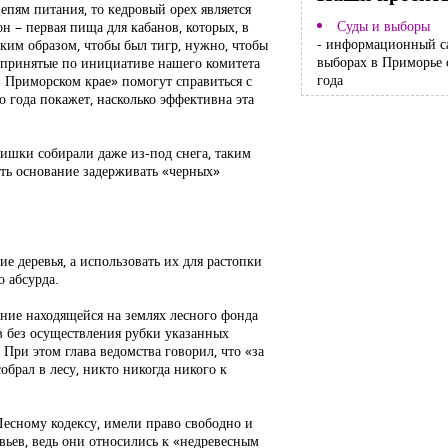
епям питания, то кедровый орех является
Суды и выборы
н – первая пища для кабанов, которых, в
- информационный с
ким образом, чтобы был тигр, нужно, чтобы
выборах в Приморье 
о принятые по инициативе нашего комитета
года
в Приморском крае» помогут справиться с
о года покажет, насколько эффективна эта
ишки собирали даже из-под снега, таким
еть основание задерживать «черных»
ие деревья, а использовать их для растопки
о абсурда.
ение находящейся на землях лесного фонда
в без осуществления рубки указанных
 При этом глава ведомства говорил, что «за
собрал в лесу, никто никогда никого к
 Лесному кодексу, имели право свободно и
евьев, ведь они относились к «недревесным