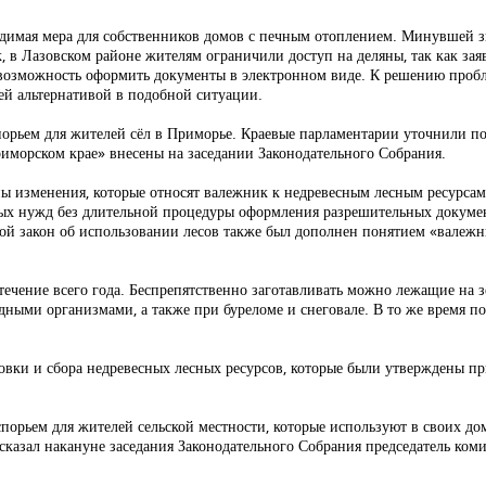
одимая мера для собственников домов с печным отоплением. Минувшей з
к, в Лазовском районе жителям ограничили доступ на деляны, так как за
и возможность оформить документы в электронном виде. К решению проб
ей альтернативой в подобной ситуации.
порьем для жителей сёл в Приморье. Краевые парламентарии уточнили по
иморском крае» внесены на заседании Законодательного Собрания.
ны изменения, которые относят валежник к недревесным лесным ресурсам
нных нужд без длительной процедуры оформления разрешительных докуме
ой закон об использовании лесов также был дополнен понятием «валежн
ечение всего года. Беспрепятственно заготавливать можно лежащие на зе
едными организмами, а также при буреломе и снеговале. В то же время п
товки и сбора недревесных лесных ресурсов, которые были утверждены п
порьем для жителей сельской местности, которые используют в своих до
казал накануне заседания Законодательного Собрания председатель ком