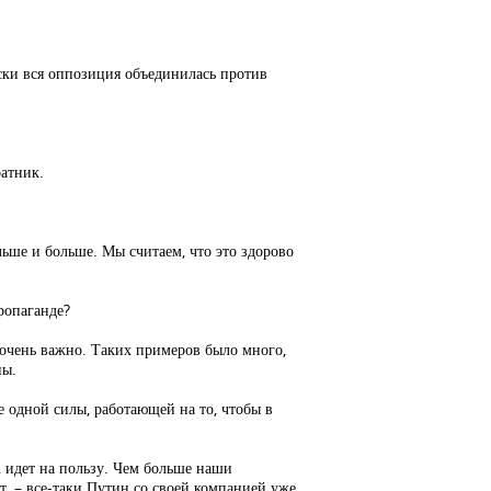
ески вся оппозиция объединилась против
ратник.
льше и больше. Мы считаем, что это здорово
ропаганде?
е очень важно. Таких примеров было много,
ны.
 одной силы, работающей на то, чтобы в
, идет на пользу. Чем больше наши
ет, – все-таки Путин со своей компанией уже