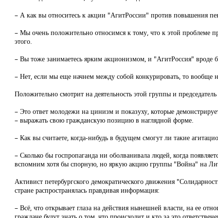
– А как вы относитесь к акции "АгитРоссии" против повышения пе
– Мы очень положительно относимся к тому, что к этой проблеме п
этого.
– Вы тоже занимаетесь ярким акционизмом, и "АгитРоссия" вроде б
– Нет, если мы еще начнем между собой конкурировать, то вообще ни
Положительно смотрит на деятельность этой группы и председател
– Это ответ молодежи на цинизм и показуху, которые демонстрирует 
– выражать свою гражданскую позицию в наглядной форме.
– Как вы считаете, когда-нибудь в будущем смогут ли такие агитац
– Сколько бы госпропаганда ни оболванивала людей, когда появляет
вспомним хотя бы спорную, но яркую акцию группы "Война" на Лит
Активист петербургского демократического движения "Солидарность
стране распространялась правдивая информация:
– Всё, что открывает глаза на действия нынешней власти, на ее от
граждане будут знать о том, что происходит и кто за это ответствен