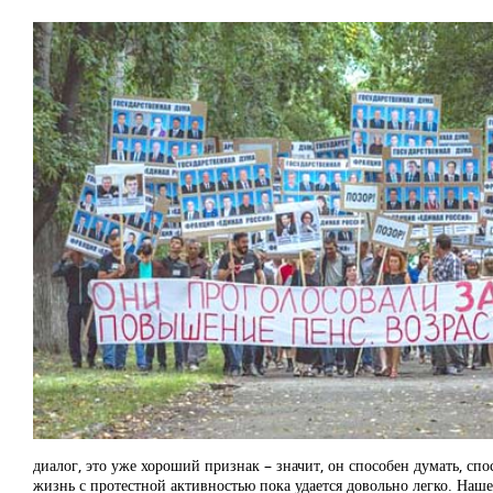
диалог, это уже хороший признак – значит, он способен думать, сп
жизнь с протестной активностью пока удается довольно легко. Наше