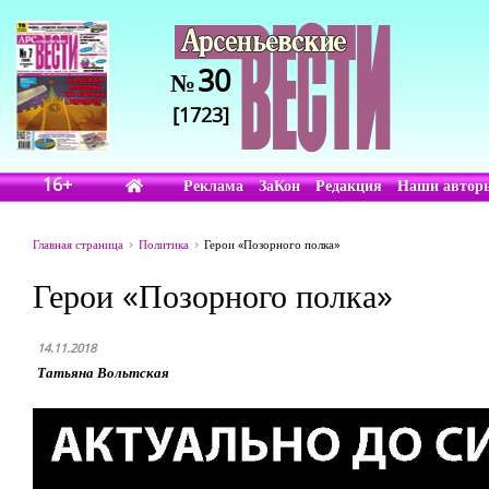
30
№
[1723]
16+
Реклама
ЗаКон
Редакция
Наши автор
Главная страница
Политика
Герои «Позорного полка»
Герои «Позорного полка»
14.11.2018
Татьяна Вольтская