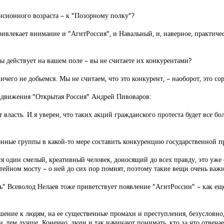
нсионного возраста – к "Позорному полку"?
ривлекает внимание и "АгитРоссия", и Навальный, и, наверное, практич
ы действует на вашем поле – вы не считаете их конкурентами?
чего не добьемся. Мы не считаем, что это конкурент, – наоборот, это со
ь движения "Открытая Россия" Андрей Пивоваров:
власть. И я уверен, что таких акций гражданского протеста будет все бо
ионные группы в какой-то мере составить конкуренцию государственной п
ся один смелый, креативный человек, доносящий до всех правду, это уж
ейном мосту – о ней до сих пор помнят, поэтому такие вещи очень важ
" Всеволод Нелаев тоже приветствует появление "АгитРоссии" – как еще
ношение к людям, на ее существенные промахи и преступления, безусловно
ен, тем лучше. Конечно, люди и так начинают понимать, кто за что отвеча