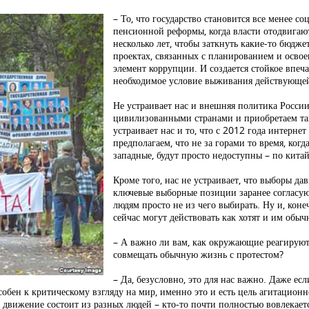
– То, что государство становится все менее с
пенсионной реформы, когда власти отодвига
несколько лет, чтобы заткнуть какие-то бюдже
проектах, связанных с планированием и осво
элемент коррупции. И создается стойкое впеч
необходимое условие выживания действующей
Не устраивает нас и внешняя политика России
цивилизованными странами и приобретаем так
устраивает нас и то, что с 2012 года интерне
предполагаем, что не за горами то время, ког
западные, будут просто недоступны – по кита
Кроме того, нас не устраивает, что выборы да
ключевые выборные позиции заранее согласую
людям просто не из чего выбирать. Ну и, коне
сейчас могут действовать как хотят и им обычн
– А важно ли вам, как окружающие реагируют
совмещать обычную жизнь с протестом?
– Да, безусловно, это для нас важно. Даже есл
особен к критическому взгляду на мир, именно это и есть цель агитацио
 движение состоит из разных людей – кто-то почти полностью вовлекаетс