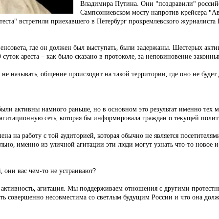
Владимира Путина. Они "поздравили" российс
Сампсониевском мосту напротив крейсера 
теста" встретили приехавшего в Петербург прокремлевского журналиста
енсовета, где он должен был выступать, были задержаны. Шестерых актив
 суток ареста – как было сказано в протоколе, за неповиновение законн
не называть, общение происходит на такой территории, где оно не буде
 были активны намного раньше, но в основном это результат именно тех 
 агитационную сеть, которая бы информировала граждан о текущей полит
лена на работу с той аудиторией, которая обычно не является посетител
ьно, именно из уличной агитации эти люди могут узнать что-то новое и
 они вас чем-то не устраивают?
я активность, агитация. Мы поддерживаем отношения с другими протестн
асть совершенно несовместима со светлым будущим России и что она долж