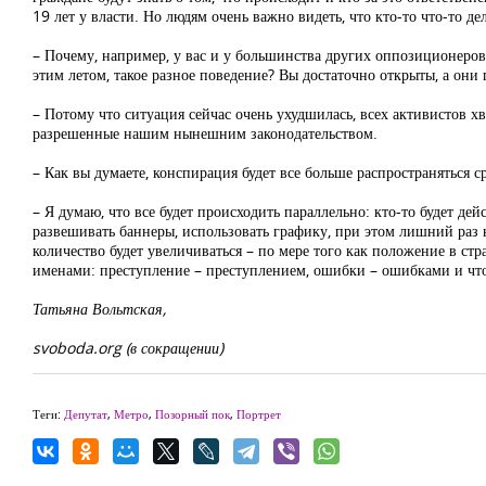
19 лет у власти. Но людям очень важно видеть, что кто-то что-то де
– Почему, например, у вас и у большинства других оппозиционеров
этим летом, такое разное поведение? Вы достаточно открыты, а он
– Потому что ситуация сейчас очень ухудшилась, всех активистов х
разрешенные нашим нынешним законодательством.
– Как вы думаете, конспирация будет все больше распространяться 
– Я думаю, что все будет происходить параллельно: кто-то будет де
развешивать баннеры, использовать графику, при этом лишний раз не
количество будет увеличиваться – по мере того как положение в стр
именами: преступление – преступлением, ошибки – ошибками и что
Татьяна Вольтская,
svoboda.org (в сокращении)
Теги:
Депутат
,
Метро
,
Позорный пок
,
Портрет