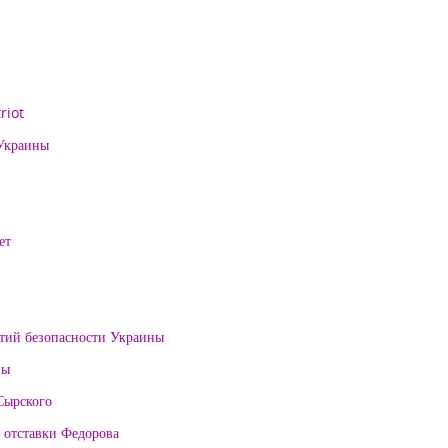
riot
 Украины
ет
нтий безопасности Украины
ны
Сырского
 отставки Федорова