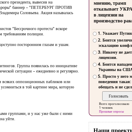
кого президента, вывесив на
мнению, трамп
"Авроры" баннер – "ПЕТЕРБУРГ ПРОТИВ
отказывает УКР
 Владимира Соловьева. Акция называлась
в лицензии на
производство рак
истов "Бессрочного протеста" вскоре
1. Уважает Путин
ым требованиям полиции.
2. Боится увелич
т доступно посторонним глазам и ушам.
эскалацию конфл
3. Никому не дает
лицензии.
4. Боится нападе
митингов. Группа появилась по инициативе
Украины на СШ
ической ситуации – ежедневно и регулярно.
5. Просто у него 
ями всяких оппозиционных пабликов или
поведения такая:
 усомниться в той картине мира, которую
обещать и не сдел
Всего проголосовало
1 человек
Прошлые опросы
ыми группами, и у нас уже были с ними
на уйти.
Наши проект