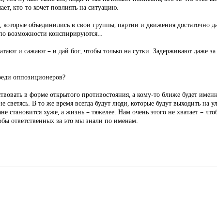
лает, кто-то хочет повлиять на ситуацию.
, которые объединились в свои группы, партии и движения достаточно д
и по возможности конспирируются…
ватают и сажают – и дай бог, чтобы только на сутки. Задерживают даже з
среди оппозиционеров?
йствовать в форме открытого противостояния, а кому-то ближе будет именн
 светясь. В то же время всегда будут люди, которые будут выходить на у
ане становится хуже, а жизнь – тяжелее. Нам очень этого не хватает – ч
бы ответственных за это мы знали по именам.