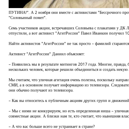
ПУТИНА!". А 2 ноября они вместе с активистами "Бессрочного про
"Соловьиный помет".
Семь участников акции, встречавших Соловьева с плакатами у ДК Л
отпустили, а вот активист "АгитРоссии" Павел Иванкин получил 10
Найти активистов "АгитРоссии" не так просто – фамилий стараются 
Активист "АгитРоссии" Даниил объясняет:
– Появились мы в результате митингов 2017 года. Многие, правда,
нескольких человек, которые решили объединиться и создать некую
Мы считаем, что уличная агитация очень полезна, поскольку направ
СМИ, а в основном получает информацию из телевизора. Следовател
они обычно получают из телевизора.
– Как вы относитесь к публичным акциям других групп и движений,
– Мы с ними не конкурируем, но есть определенная ниша – улична
совместные акции. А близки нам те, кто считает, что нынешняя вл
– А что вас больше всего не устраивает в стране?