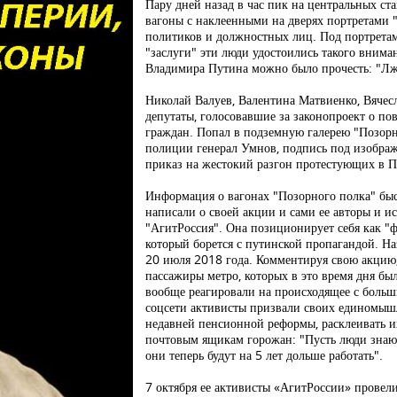
Пару дней назад в час пик на центральных ст
вагоны с наклеенными на дверях портретами 
политиков и должностных лиц. Под портретам
"заслуги" эти люди удостоились такого внима
Владимира Путина можно было прочесть: "Лж
Николай Валуев, Валентина Матвиенко, Вячес
депутаты, голосовавшие за законопроект о п
граждан. Попал в подземную галерею "Позорн
полиции генерал Умнов, подпись под изображ
приказ на жестокий разгон протестующих в П
Информация о вагонах "Позорного полка" быс
написали о своей акции и сами ее авторы и 
"АгитРоссия". Она позиционирует себя как "
который борется с путинской пропагандой. На
20 июля 2018 года. Комментируя свою акцию,
пассажиры метро, которых в это время дня бы
вообще реагировали на происходящее с больш
соцсети активисты призвали своих единомышл
недавней пенсионной реформы, расклеивать их
почтовым ящикам горожан: "Пусть люди знают
они теперь будут на 5 лет дольше работать".
7 октября ее активисты «АгитРоссии» прове