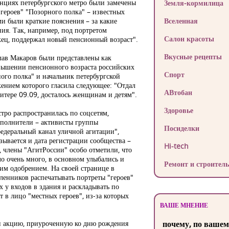
анциях петербургского метро были замечены
Земля-кормилица
"героев" "Позорного полка" – известных
и были краткие пояснения – за какие
Вселенная
ния. Так, например, под портретом
Салон красоты
ец, поддержал новый пенсионный возраст".
Вкусные рецепты
лав Макаров были представлены как
овышении пенсионного возраста российских
Спорт
ого полка" и начальник петербургской
ением которого гласила следующее: "Отдал
АВтобан
итере 09.09, досталось женщинам и детям".
Здоровье
тро распространилась по соцсетям,
исполнители – активисты группы
Посиделки
федеральный канал уличной агитации",
зывается и дата регистрации сообщества –
Hi-tech
 члены "АгитРоссии" особо отметили, что
ло очень много, в основном улыбались и
Ремонт и строитель
им одобрением. На своей странице в
енников распечатывать портреты "героев"
 у входов в здания и раскладывать по
 в лицо "местных героев", из-за которых
ВАШЕ МНЕНИЕ
ли акцию, приуроченную ко дню рождения
почему, по вашем