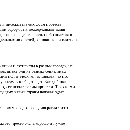
их и информативных форм протеста.
кций одобряют и поддерживают наши
, что наша деятельность не бесполезна и
дельных личностей, чиновников и власти, в
онники и активисты в разных городах, не
зраста, все они из разных социальных
ными политическими взглядами, но нас
лучшему как общая идея. Каждый шаг
рождает новые формы протеста. Так что мы
удущему нашей страны человек будет
еления молодежного демократического
да это просто очень хорошо и нужно