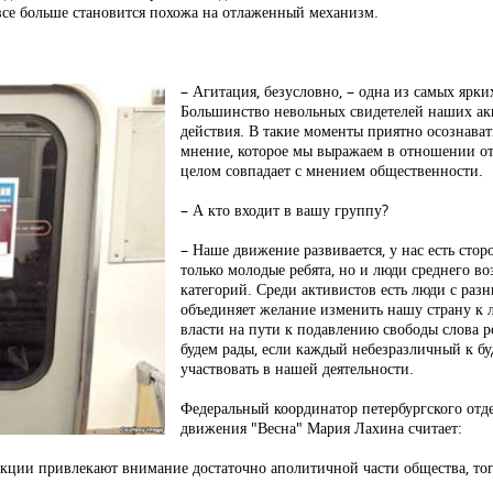
 все больше становится похожа на отлаженный механизм.
– Агитация, безусловно, – одна из самых ярк
Большинство невольных свидетелей наших а
действия. В такие моменты приятно осознавать
мнение, которое мы выражаем в отношении от
целом совпадает с мнением общественности.
– А кто входит в вашу группу?
– Наше движение развивается, у нас есть стор
только молодые ребята, но и люди среднего во
категорий. Среди активистов есть люди с раз
объединяет желание изменить нашу страну к 
власти на пути к подавлению свободы слова 
будем рады, если каждый небезразличный к б
участвовать в нашей деятельности.
Федеральный координатор петербургского отд
движения "Весна" Мария Лахина считает:
акции привлекают внимание достаточно аполитичной части общества, тог