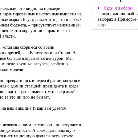
Суды и выборы
оциальным, это видно на примере
- информационный с
ют гарантированные пенсионные выплаты на
выборах в Приморье 
тные дыры. Не устраивает и то, что в любых
года
ением бюджета, – присутствует неизменный
атление, что коррупция – практически
 власти.
, когда мы ссоримся со всеми
их друзей, как Венесуэла или Сирия. Не
т все больше накрывается цензурой. Мы
да многие крупные ресурсы, особенно
йской модели.
вно превратились в переизбрание, когда все
тся с администрацией президента и когда
чно, нас не устраивает то, что спецслужбы
о за это ничего не бывает.
 на ваши акции? И как вам удается
и человек с нами не согласен, но вступает в
нной деятельности. А совмещать обычную
я в агитационную деятельность, кто-то