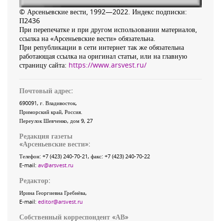
© Арсеньевские вести, 1992—2022. Индекс подписки:
П2436
При перепечатке и при другом использовании материалов,
ссылка на «Арсеньевские вести» обязательна.
При републикации в сети интернет так же обязательна
работающая ссылка на оригинал статьи, или на главную
страницу сайта:
https://www.arsvest.ru/
Почтовый адрес:
690091
, г.
Владивосток
,
Приморский край
,
Россия
.
Переулок Шевченко
, дом 9, 27
Редакция газеты
«
Арсеньевские вести
»:
Телефон:
+7 (423) 240-70-21
, факс:
+7 (423) 240-70-22
E-mail:
av@arsvest.ru
Редактор:
Ирина Георгиевна Гребнёва,
E-mail:
editor@arsvest.ru
Собственный корреспондент «АВ»