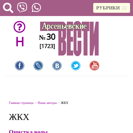
РУБРИКИ
30
№
H
[1723]
Главная страница
Наши авторы
ЖКХ
ЖКХ
Очистка воды