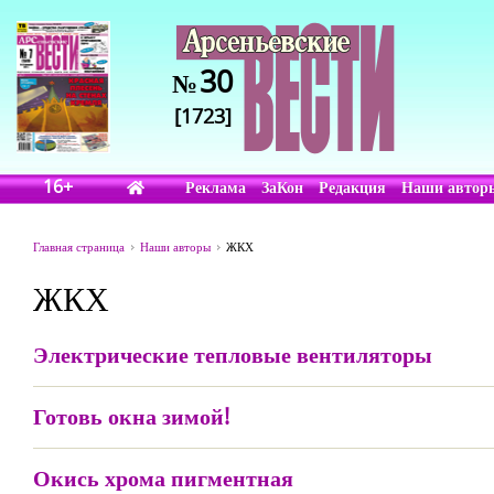
30
№
[1723]
16+
Реклама
ЗаКон
Редакция
Наши автор
Главная страница
Наши авторы
ЖКХ
ЖКХ
Электрические тепловые вентиляторы
Готовь окна зимой!
Окись хрома пигментная