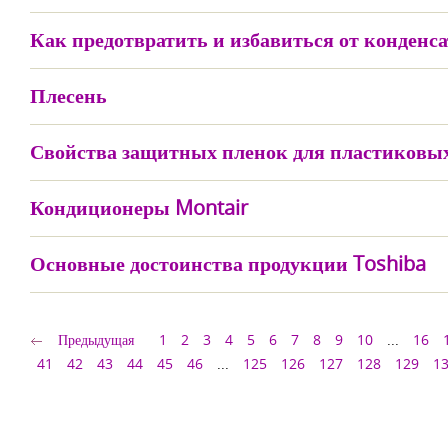
Как предотвратить и избавиться от конденса
Плесень
Свойства защитных пленок для пластиковы
Кондиционеры Montair
Основные достоинства продукции Toshiba
Предыдущая
1
2
3
4
5
6
7
8
9
10
...
16
41
42
43
44
45
46
...
125
126
127
128
129
1