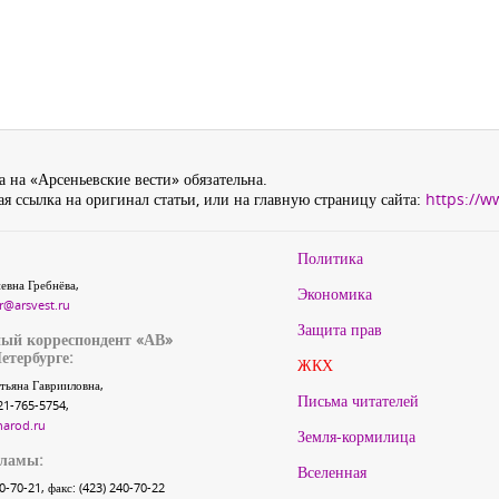
 на «Арсеньевские вести» обязательна.
я ссылка на оригинал статьи, или на главную страницу сайта:
https://w
Политика
евна Гребнёва,
Экономика
r@arsvest.ru
Защита прав
ый корреспондент «АВ»
етербурге:
ЖКХ
тьяна Гаврииловна,
Письма читателей
21-765-5754,
narod.ru
Земля-кормилица
кламы:
Вселенная
40-70-21, факс: (423) 240-70-22