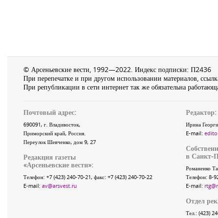
© Арсеньевские вести, 1992—2022. Индекс подписки: П2436
При перепечатке и при другом использовании материалов, ссылка
При републикации в сети интернет так же обязательна работающа
Почтовый адрес:
Редактор:
690091
, г.
Владивосток
,
Ирина Георги
Приморский край
,
Россия
.
E-mail:
edito
Переулок Шевченко
, дом 9, 27
Собственн
в Санкт-П
Редакция газеты
«
Арсеньевские вести
»:
Романенко Та
Телефон:
+7 (423) 240-70-21
, факс:
+7 (423) 240-70-22
Телефон: 8-9
E-mail:
av@arsvest.ru
E-mail:
rtg@
Отдел ре
Тел.: (423) 2