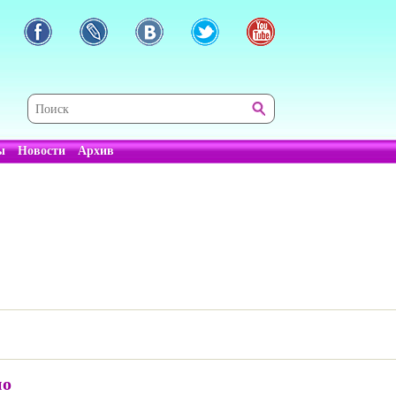
ы
Новости
Архив
но