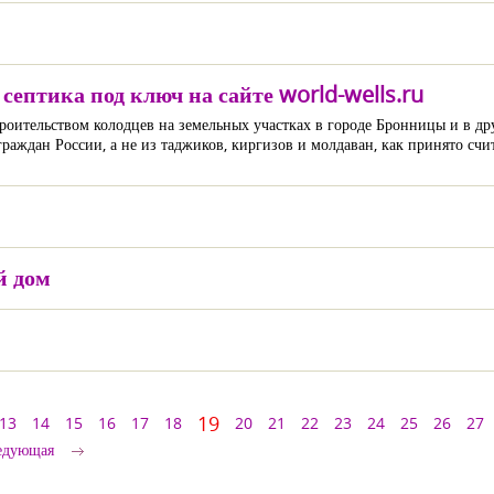
септика под ключ на сайте world-wells.ru
троительством колодцев на земельных участках в городе Бронницы и в др
аждан России, а не из таджиков, киргизов и молдаван, как принято счит
й дом
19
13
14
15
16
17
18
20
21
22
23
24
25
26
27
едующая