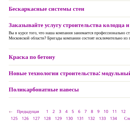
Бескаркасные системы стен
Заказывайте услугу строительства колодца и 
Вы в курсе того, что наша компания занимается профессионально с
Московской области? Бригады компании состоят исключительно из гр
Краска по бетону
Новые технологии строительства: модульны
Поликарбонатные навесы
Предыдущая
1
2
3
4
5
6
7
8
9
10
11
12
125
126
127
128
129
130
131
132
133
134
Сл