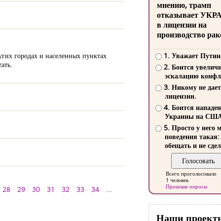
мнению, трамп
отказывает УКР
в лицензии на
производство рак
угих городах и населенных пунктах
1. Уважает Путин
ать.
2. Боится увелич
эскалацию конфл
3. Никому не дает
лицензии.
4. Боится нападе
Украины на СШ
5. Просто у него 
поведения такая:
обещать и не сдел
Всего проголосовало
1 человек
Прошлые опросы
28
29
30
31
32
33
34
...
Наши проект