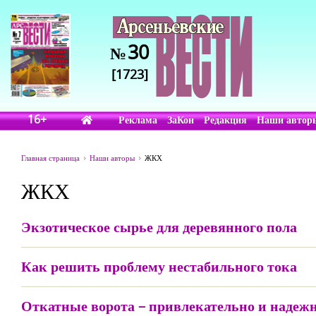
30
№
[1723]
16+
Реклама
ЗаКон
Редакция
Наши автор
Главная страница
Наши авторы
ЖКХ
ЖКХ
Экзотическое сырье для деревянного пола
Как решить проблему нестабильного тока
Откатные ворота – привлекательно и надеж