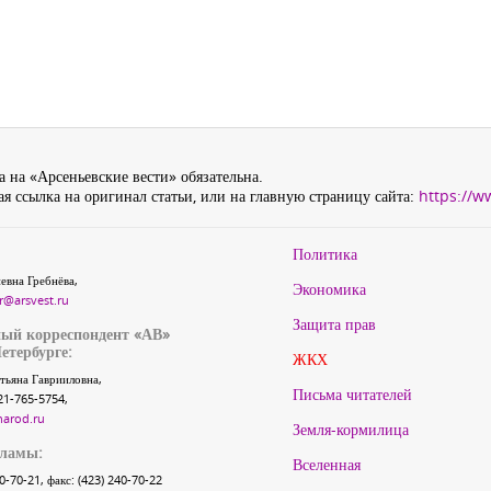
 на «Арсеньевские вести» обязательна.
я ссылка на оригинал статьи, или на главную страницу сайта:
https://w
Политика
евна Гребнёва,
Экономика
r@arsvest.ru
Защита прав
ый корреспондент «АВ»
етербурге:
ЖКХ
тьяна Гаврииловна,
Письма читателей
21-765-5754,
narod.ru
Земля-кормилица
кламы:
Вселенная
40-70-21, факс: (423) 240-70-22