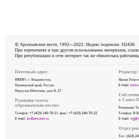
© Арсеньевские вести, 1992—2022. Индекс подписки: П2436
При перепечатке и при другом использовании материалов, ссылка
При републикации в сети интернет так же обязательна работающа
Почтовый адрес:
Редактор:
690091
, г.
Владивосток
,
Ирина Георги
Приморский край
,
Россия
.
E-mail:
edito
Переулок Шевченко
, дом 9, 27
Собственн
в Санкт-П
Редакция газеты
«
Арсеньевские вести
»:
Романенко Та
Телефон:
+7 (423) 240-70-21
, факс:
+7 (423) 240-70-22
Телефон: 8-9
E-mail:
av@arsvest.ru
E-mail:
rtg@
Отдел ре
Тел.: (423) 2