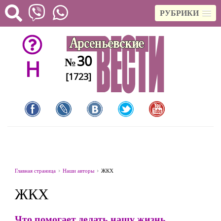
РУБРИКИ
30
№
H
[1723]
Главная страница
Наши авторы
ЖКХ
ЖКХ
Что помогает делать нашу жизнь