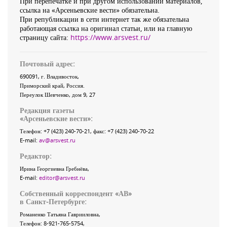
При перепечатке и при другом использовании материалов,
ссылка на «Арсеньевские вести» обязательна.
При републикации в сети интернет так же обязательна
работающая ссылка на оригинал статьи, или на главную
страницу сайта:
https://www.arsvest.ru/
Почтовый адрес:
690091
, г.
Владивосток
,
Приморский край
,
Россия
.
Переулок Шевченко
, дом 9, 27
Редакция газеты
«
Арсеньевские вести
»:
Телефон:
+7 (423) 240-70-21
, факс:
+7 (423) 240-70-22
E-mail:
av@arsvest.ru
Редактор:
Ирина Георгиевна Гребнёва,
E-mail:
editor@arsvest.ru
Собственный корреспондент «АВ»
в Санкт-Петербурге:
Романенко Татьяна Гаврииловна,
Телефон: 8-921-765-5754,