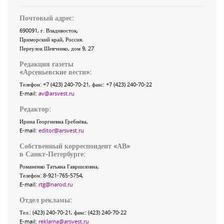
Почтовый адрес:
690091
, г.
Владивосток
,
Приморский край
,
Россия
.
Переулок Шевченко
, дом 9, 27
Редакция газеты
«
Арсеньевские вести
»:
Телефон:
+7 (423) 240-70-21
, факс:
+7 (423) 240-70-22
E-mail:
av@arsvest.ru
Редактор:
Ирина Георгиевна Гребнёва,
E-mail:
editor@arsvest.ru
Собственный корреспондент «АВ»
в Санкт-Петербурге:
Романенко Татьяна Гаврииловна,
Телефон: 8-921-765-5754,
E-mail:
rtg@narod.ru
Отдел рекламы:
Тел.: (423) 240-70-21, факс: (423) 240-70-22
E-mail:
reklama@arsvest.ru