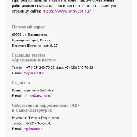
работающая ссылка на оригинал статьи, или на главную
страницу сайта:
https://www.arsvest.ru/
Почтовый адрес:
690091
, г.
Владивосток
,
Приморский край
,
Россия
.
Переулок Шевченко
, дом 9, 27
Редакция газеты
«
Арсеньевские вести
»:
Телефон:
+7 (423) 240-70-21
, факс:
+7 (423) 240-70-22
E-mail:
av@arsvest.ru
Редактор:
Ирина Георгиевна Гребнёва,
E-mail:
editor@arsvest.ru
Собственный корреспондент «АВ»
в Санкт-Петербурге:
Романенко Татьяна Гаврииловна,
Телефон: 8-921-765-5754,
E-mail:
rtg@narod.ru